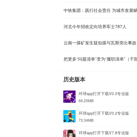
中铁集团：践行社会责任 为城市发展
河北今年招收定向培养军士787人
云南一煤矿发生疑似煤与瓦斯突出事故
把更多“问题清单”变为“履职清单”（干
历史版本
环球app打开下载V0.3专业版
66.25MB
环球app打开下载V0.2专业版
73.34MB
环球app打开下载V7.8专业版