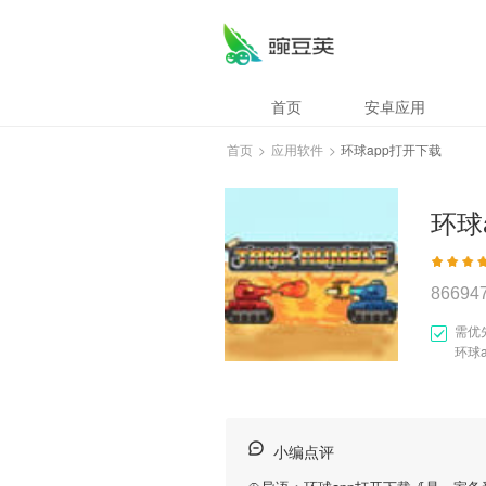
首页
安卓应用
首页
>
应用软件
>
环球app打开下载
环球
86694
需优
环球
小编点评