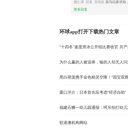
颜仁厚 回复 宣珠影
菜鸟玩家求助
更多回复
环球app打开下载热门文章
“十四冬”速度滑冰公开组比赛收官 共产
露口洋介：日本首先应考虑“经济自助”
福建石狮一幼儿园通报：呵斥拍打幼儿
驻港澳机构网站