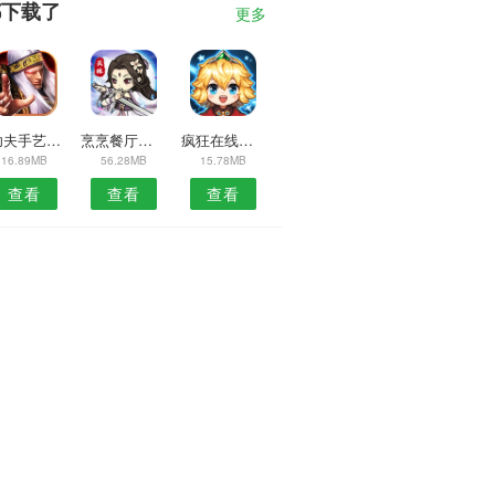
都下载了
更多
2功夫手艺人APP
烹烹餐厅管家安卓版
疯狂在线抓娃娃安卓版
16.89MB
56.28MB
15.78MB
查看
查看
查看