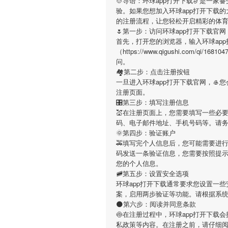
🍲导语：
环球app打开下载
🎷是一家
验。如果您想加入
环球app打开下载
的
的注册流程，让您轻松开启精彩的体
🌷第一步：访问环球app打开下载官网
首先，打开您的浏览器，输入
环球ap
（https://www.qigushi.com/q
问。
🏘第二步：点击注册按钮
一旦进入
环球app打开下载
官网，🥌
注册页面。
🎛第三步：填写注册信息
💒在注册页面上，您需要填写一些必
码、电子邮件地址、手机号码等。请
🌞第四步：验证账户
🚕填写完个人信息后，您可能需要进
码发送一条验证信息，您需要按照提
您的个人信息。
🚞第五步：设置安全选项
环球app打开下载
通常要求您设置一些
案，启用两步验证等功能。请根据系
🌑第六步：阅读并同意条款
🍥在注册过程中，
环球app打开下载
会
私政策等内容。在注册之前，请仔细