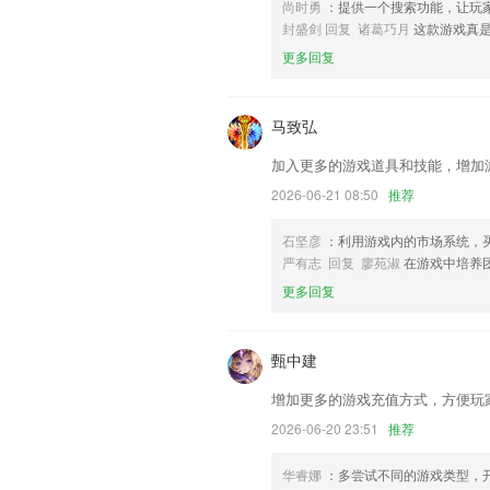
尚时勇
：提供一个搜索功能，让玩
联系我们
封盛剑 回复 诸葛巧月
这款游戏真
以上就是环球app打开下载的介绍，如
更多回复
历，以帮助我们更好的对产品进行优化修
马致弘
加入更多的游戏道具和技能，增加
2026-06-21 08:50
推荐
石坚彦
：利用游戏内的市场系统，
严有志 回复 廖苑淑
在游戏中培养
更多回复
甄中建
增加更多的游戏充值方式，方便玩
2026-06-20 23:51
推荐
华睿娜
：多尝试不同的游戏类型，