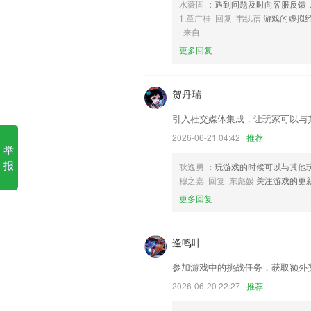
水薇固
：遇到问题及时向客服反馈
环球app打开下载软件优势
1.章广桂 回复 韦纨蓓
游戏的虚拟
来自
1.为了让学习不再变得枯燥，让孩子爱上
更多回复
2.【图背单词】一词配一图，建立单词与
3.将海量课程分为基础课、专业课、公
贺丹瑞
4.软件内的视频存在付费和免费，付费课
知识，有利于你快速学习。
引入社交媒体集成，让玩家可以与
5.每天定期有名师线上辅导，为学生答
2026-06-21 04:42
推荐
举
6.里面有非常多的考试题库，能够让我们
报
耿逸勇
：玩游戏的时候可以与其他
环球app打开下载更新了什么?
穆之嘉 回复 东彪媛
关注游戏的更
更多回复
增加视频投稿功能
其他优化调整
逄鸣叶
【美颜】“美型”新增下颌线VIP专属功
海报号入驻功能，快来申请成为创作者吧
参加游戏中的挑战任务，获取额外
系统可智能生成多个精彩头像，从人物列
2026-06-20 22:27
推荐
作品通过邮件附件分享