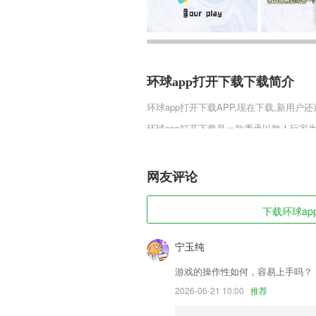
环球app打开下载下载简介
环球app打开下载
APP,现在下载,新用户还
环球app打开下载是一款秉承以散人玩
热程度极高，如今更是在牛年开了新年福
领取红包，微信授权直接登录，当日即可
网友评论
环球app打开下载软件特色
1,最科学的课程系统设计：
下载环球app
2,迷宫和拼图两个小游戏，开发宝宝的智
3,【免费阅读】所有作品章节免费阅读，
宁玉纯
4,密码:9mq9
游戏的操作性如何，容易上手吗？
5,查看学生每日动态：能够版查询学生动
2026-06-21 10:00
推荐
6,【VIP功能限免试用】专属VIP的