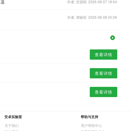
逍遥
作者: 支国阅 2026-08-07 18:04
作者: 谭丽琼 2026-08-08 00:39
查看详情
查看详情
查看详情
安卓实验室
帮助与支持
关于我们
用户帮助中心