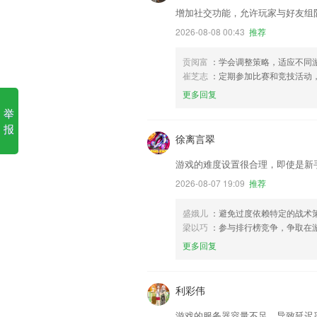
增加社交功能，允许玩家与好友组
2026-08-08 00:43
推荐
贡阅富
：学会调整策略，适应不同
崔芝志
：定期参加比赛和竞技活动
更多回复
举
报
徐离言翠
游戏的难度设置很合理，即使是新
2026-08-07 19:09
推荐
盛娥儿
：避免过度依赖特定的战术
梁以巧
：参与排行榜竞争，争取在
更多回复
利彩伟
游戏的服务器容量不足，导致延迟