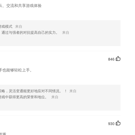
队、交流和共享游戏体验
游戏模式
来自
，通过与强者的对抗提高自己的实力。
来自
846
手也能够轻松上手。
策略，灵活变通能更好地应对不同情况。 ！
来自
游戏中获得更高的荣誉和地位。
来自
930
严重