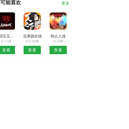
你可能喜欢
更多
海绵宝宝跑跑海绵
花果园农场
制止入侵
8.11GB
376.99MB
33.6MB
查看
查看
查看