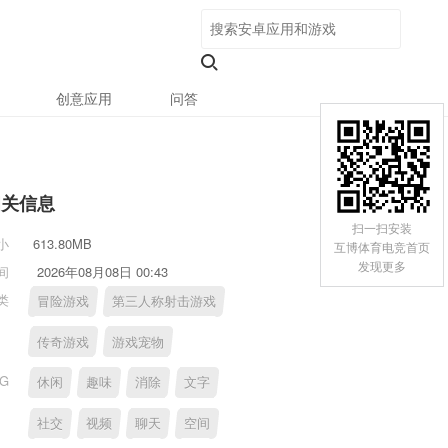
创意应用
问答
相关信息
扫一扫安装
小
613.80MB
互博体育电竞首页
发现更多
间
2026年08月08日 00:43
类
冒险游戏
第三人称射击游戏
传奇游戏
游戏宠物
AG
休闲
趣味
消除
文字
社交
视频
聊天
空间