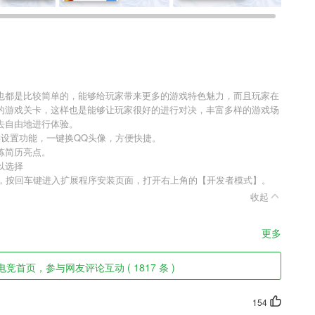
也都是比较简单的，能够给玩家带来更多的游戏特色魅力，而且玩家在
的游戏关卡，这样也是能够让玩家很好的进行对决，丰富多样的游戏场
去自由地进行体验。
键设置功能，一键换QQ头像，方便快捷。
炼简历亮点。
以选择
粘贴到地址栏，按回车键进入扩展程序安装页面，打开右上角的【开发者模式】。
收起
更多
竞首页，参与网友评论互动 ( 1817 条 )
154