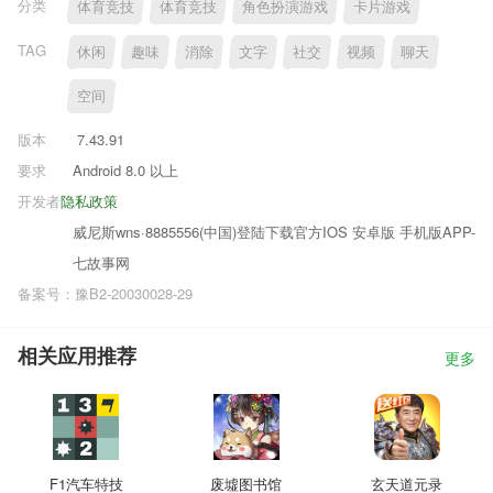
分类
体育竞技
体育竞技
角色扮演游戏
卡片游戏
TAG
休闲
趣味
消除
文字
社交
视频
聊天
空间
版本
7.43.91
要求
Android 8.0 以上
开发者
隐私政策
威尼斯wns·8885556(中国)登陆下载官方IOS 安卓版 手机版APP-
七故事网
备案号：豫B2-20030028-29
相关应用推荐
更多
F1汽车特技
废墟图书馆
玄天道元录