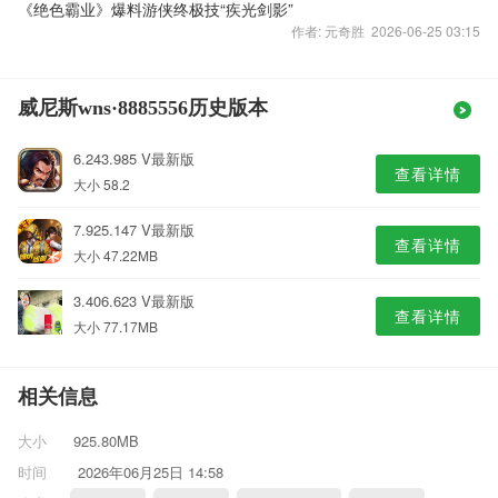
《绝色霸业》爆料游侠终极技“疾光剑影”
作者: 元奇胜 2026-06-25 03:15
威尼斯wns·8885556历史版本
6.243.985 V最新版
查看详情
大小 58.2
7.925.147 V最新版
查看详情
大小 47.22MB
3.406.623 V最新版
查看详情
大小 77.17MB
相关信息
大小
925.80MB
时间
2026年06月25日 14:58