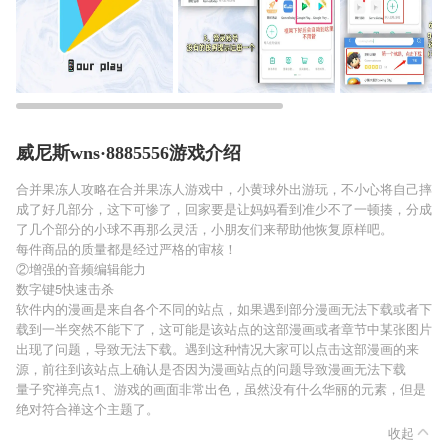
威尼斯wns·8885556游戏介绍
合并果冻人攻略在合并果冻人游戏中，小黄球外出游玩，不小心将自己摔
成了好几部分，这下可惨了，回家要是让妈妈看到准少不了一顿揍，分成
了几个部分的小球不再那么灵活，小朋友们来帮助他恢复原样吧。
每件商品的质量都是经过严格的审核！
②增强的音频编辑能力
数字键5快速击杀
软件内的漫画是来自各个不同的站点，如果遇到部分漫画无法下载或者下
载到一半突然不能下了，这可能是该站点的这部漫画或者章节中某张图片
出现了问题，导致无法下载。遇到这种情况大家可以点击这部漫画的来
源，前往到该站点上确认是否因为漫画站点的问题导致漫画无法下载
量子究禅亮点1、游戏的画面非常出色，虽然没有什么华丽的元素，但是
绝对符合禅这个主题了。
收起