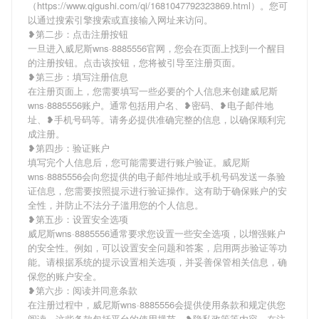
（https://www.qigushi.com/qi/1681047792323869.html）。您可
以通过搜索引擎搜索或直接输入网址来访问。
❥第二步：点击注册按钮
一旦进入威尼斯wns·8885556官网，您会在页面上找到一个醒目
的注册按钮。点击该按钮，您将被引导至注册页面。
❥第三步：填写注册信息
在注册页面上，您需要填写一些必要的个人信息来创建威尼斯
wns·8885556账户。通常包括用户名、❥密码、❥电子邮件地
址、❥手机号码等。请务必提供准确完整的信息，以确保顺利完
成注册。
❥第四步：验证账户
填写完个人信息后，您可能需要进行账户验证。威尼斯
wns·8885556会向您提供的电子邮件地址或手机号码发送一条验
证信息，您需要按照提示进行验证操作。这有助于确保账户的安
全性，并防止不法分子滥用您的个人信息。
❥第五步：设置安全选项
威尼斯wns·8885556通常要求您设置一些安全选项，以增强账户
的安全性。例如，可以设置安全问题和答案，启用两步验证等功
能。请根据系统的提示设置相关选项，并妥善保管相关信息，确
保您的账户安全。
❥第六步：阅读并同意条款
在注册过程中，威尼斯wns·8885556会提供使用条款和规定供您
阅读。这些条款包括平台的使用规范、❥隐私政策等内容。在注