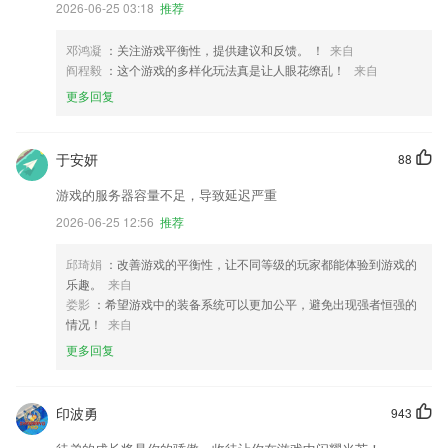
2026-06-25 03:18
推荐
邓鸿凝
：关注游戏平衡性，提供建议和反馈。 ！
来自
阎程毅
：这个游戏的多样化玩法真是让人眼花缭乱！
来自
更多回复
于安妍
88
游戏的服务器容量不足，导致延迟严重
2026-06-25 12:56
推荐
邱琦娟
：改善游戏的平衡性，让不同等级的玩家都能体验到游戏的
乐趣。
来自
娄影
：希望游戏中的装备系统可以更加公平，避免出现强者恒强的
情况！
来自
更多回复
印波勇
943