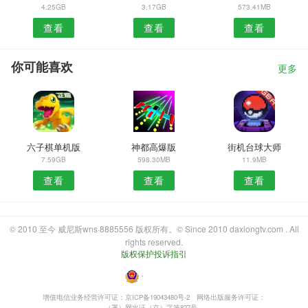
4.25GB
3.17GB
573.41MB
查看
查看
查看
你可能喜欢
更多
六子棋单机版
神都高爆版
街机台球大师
7.59GB
598.30MB
11.9MB
查看
查看
查看
© 2010 至今 威尼斯wns·8885556 版权所有。© Since 2010 daxiongtv.com . All
rights reserved.
版权保护投诉指引
・
增值电信业务经营许可证：京ICP备19043480号-2
网络出版服务许可证：
（署）网出证（京）字第827号