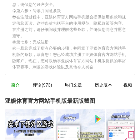
息，确保您的账户安全。
🍘第六步：阅读并同意条款
🐸在注册过程中，
亚娱体育官方网站手机版
会提供使用条款和规
定供您阅读。这些条款包括平台的使用规范、隐私政策等内容。
在注册之前，请仔细阅读并理解这些条款，并确保您同意并愿意
遵守。
🐙第七步：完成注册
㊗一旦您完成了所有必要的步骤，并同意了
亚娱体育官方网站手
机版
的条款，恭喜您！您已经成功注册了亚娱体育官方网站手机
版账户。现在，您可以畅享
亚娱体育官方网站手机版
提供的丰富
体育赛事、刺激的游戏体验以及其他令人兴奋
简介
评论(973)
热门文章
历史版本
视频
亚娱体育官方网站手机版最新版截图