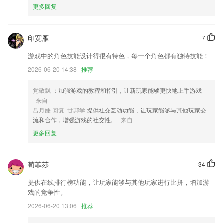
新增各类卡线上充值功能；
更多回复
增加提交成功或者失败的声音提示
新增消息推送设置，可设各模块推送的开关状态。
印宽雁
7
圈子页版面大变，评论等内容直接观看
游戏中的角色技能设计得很有特色，每一个角色都有独特技能！
资质查询支持同时添加多条资质功能啦
2026-06-20 14:38
推荐
联系我们
以上就是亚娱体育官方网站手机版的介绍，如果您喜欢这款软件，您可以
党敬飘
：加强游戏的教程和指引，让新玩家能够更快地上手游戏
到应用商店进行打分评论，说出您的使用经历，以帮助我们更好的对产品
来自
进行优化修改。
吕月婕 回复 甘邦学
提供社交互动功能，让玩家能够与其他玩家交
流和合作，增强游戏的社交性。
来自
更多回复
荀菲莎
34
提供在线排行榜功能，让玩家能够与其他玩家进行比拼，增加游
戏的竞争性。
2026-06-20 13:06
推荐