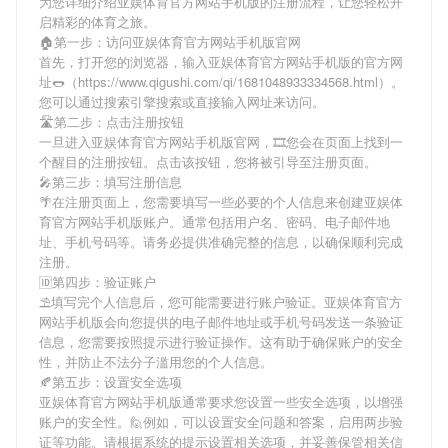
为您详细介绍
亚娱体育官方网站手机版
的注册流程，让您轻松开
启精彩的体育之旅。
🏠第一步：访问亚娱体育官方网站手机版官网
首先，打开您的浏览器，输入
亚娱体育官方网站手机版
的官方网
址🌭（https://www.qigushi.com/qi/1681048933334568.html）。
您可以通过搜索引擎搜索或直接输入网址来访问。
🛣第二步：点击注册按钮
一旦进入
亚娱体育官方网站手机版
官网，🎞您会在页面上找到一
个醒目的注册按钮。点击该按钮，您将被引导至注册页面。
🎤第三步：填写注册信息
🌴在注册页面上，您需要填写一些必要的个人信息来创建
亚娱体
育官方网站手机版
账户。通常包括用户名、密码、电子邮件地
址、手机号码等。请务必提供准确完整的信息，以确保顺利完成
注册。
🆔第四步：验证账户
⛱填写完个人信息后，您可能需要进行账户验证。
亚娱体育官方
网站手机版
会向您提供的电子邮件地址或手机号码发送一条验证
信息，您需要按照提示进行验证操作。这有助于确保账户的安全
性，并防止不法分子滥用您的个人信息。
🍂第五步：设置安全选项
亚娱体育官方网站手机版
通常要求您设置一些安全选项，以增强
账户的安全性。🙋例如，可以设置安全问题和答案，启用两步验
证等功能。请根据系统的提示设置相关选项，并妥善保管相关信