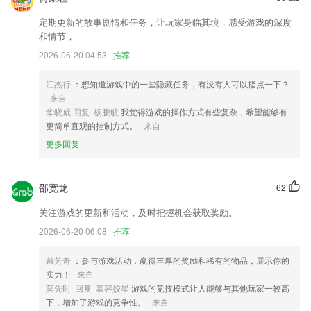
新增部分信息
定期更新的故事剧情和任务，让玩家身临其境，感受游戏的深度
新增精准推送功能
和情节，
全新盘点功能上线；
2026-06-20 04:53
推荐
便捷快速查看该通知来源所有历史消息
江杰行
：想知道游戏中的一些隐藏任务，有没有人可以指点一下？
优化用户体验及修复已知问题
来自
联系我们
华晓威 回复 杨鹏毓
我觉得游戏的操作方式有些复杂，希望能够有
以上就是满堂彩下载appios的介绍，如果您喜欢这款软件，您可以到应用
更简单直观的控制方式。
来自
商店进行打分评论，说出您的使用经历，以帮助我们更好的对产品进行优
更多回复
化修改。
邵宽龙
62
关注游戏的更新和活动，及时把握机会获取奖励。
2026-06-20 06:08
推荐
戴芳奇
：参与游戏活动，赢得丰厚的奖励和稀有的物品，展示你的
实力！
来自
莫先时 回复 慕容姣星
游戏的竞技模式让人能够与其他玩家一较高
下，增加了游戏的竞争性。
来自