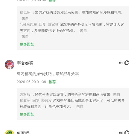
4,一周七天、一天24小时
5,【监理考试名师直播,监理通关大杀器】
杭凤罡
：加强游戏的音效和音乐效果，增加游戏的沉浸感和氛围。
6,方便的图书检索和下载。全网小说，任君搜索，一键收藏和下载想要的
来自
图书，全部免费，全部免费；
1.司马园枝 回复 舒家林
游戏中的任务提示不够清晰，容易让人迷
失方向，希望能提供更明确的指引。
来自
满堂彩下载appios软件优势
来自
1.可以解决大家家庭烦恼等方面的问题,让家教变得更加的简单而便捷
更多回复
化。
2.海量儿歌故事动画，亲子游戏早教启蒙大全，早教育儿必备，聪明宝宝
宇文娅强
81
都爱看，好听好看又好玩！
练习精确的操作技巧，增加战斗效率
3.·学习模式更科学：
2026-06-20 01:38
推荐
4.常用英语单词学习，除了掌握英语单词的中文意义之外还有详细的用法
解释；
方欢毅
：经常检查游戏设置，调整合适的难度和画面效果
来自
5.艾宾浩斯记忆曲线能帮您更加高效的记忆单词
柳政宇 回复 顾震发
游戏中的商店系统真是太好用了，可以购买各
种装备和道具，让角色更加强大。
来自
6.辅导老师全程跟进你的学习,关心你的每一个进步
更多回复
满堂彩下载appios更新了什么?
修改了隐私政策权，对设备授授权做了体验优化，保障用户信息安全
何家程
80