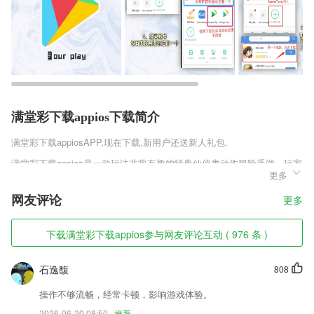
满堂彩下载appios下载简介
满堂彩下载appios
APP,现在下载,新用户还送新人礼包.
满堂彩下载appios是一款玩法非常有趣的经典仙侠类动作冒险手游，玩家
更多
在这款游戏中是可以体验各种各样的玩法，玩家通过这些玩法是可以获取
资源的，当然玩家通过这些玩法也是可以获取一定的乐趣，玩家可以利用
网友评论
更多
资源进行提升实力。
满堂彩下载appios软件特色
下载满堂彩下载appios参与网友评论互动 ( 976 条 )
1,可以满足不同用户的剪发需求，可以在线找到适合自己的发型。
石逸馥
808
2,收派员照片主动推送：寄件收件更安心。
3,海亮报道，精准解读
操作不够流畅，经常卡顿，影响游戏体验。
2026-06-20 08:50
推荐