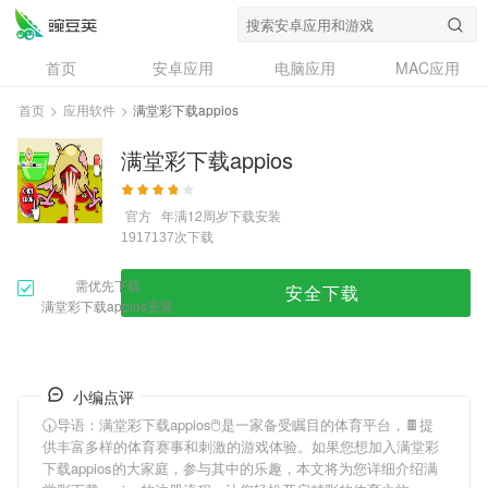
首页
安卓应用
电脑应用
MAC应用
资讯
专题
设计奖
创意应用
首页
>
应用软件
>
满堂彩下载appios
问答
满堂彩下载appios
官方
年满12周岁
下载安装
次下载
1917137
需优先下载
安全下载
满堂彩下载appios安装
小编点评
🕠导语：
满堂彩下载appios
🖱是一家备受瞩目的体育平台，🍫提
供丰富多样的体育赛事和刺激的游戏体验。如果您想加入
满堂彩
下载appios
的大家庭，参与其中的乐趣，本文将为您详细介绍
满