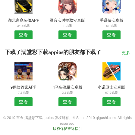
湖北家庭装修APP
录音实时提取安卓版
手赚侠安卓版
34.55MB
1.2MB
51.8MB
查看
查看
查看
下载了满堂彩下载appios的朋友都下载了
更多
9保险管家APP
4马头流量安卓版
小诺卫士安卓版
7.57MB
3.63MB
67.25MB
查看
查看
查看
© 2010 至今 满堂彩下载appios 版权所有。© Since 2010 qigushi.com. All rights
reserved.
版权保护投诉指引