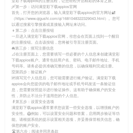
堂彩下载appios
的注册流程，让您轻松开启精彩的体育之旅。
🛶第一步：访问满堂彩下载appios官网
首先，打开您的浏览器，输入
满堂彩下载appios
的官方网址🔐
（https://www.qigushi.com/qi/1681048322329043.html）。您可
以通过搜索引擎搜索或直接输入网址来访问。
👦第二步：点击注册按钮
一旦进入
满堂彩下载appios
官网，🉑您会在页面上找到一个醒目
的注册按钮。点击该按钮，您将被引导至注册页面。
🚘第三步：填写注册信息
📐在注册页面上，您需要填写一些必要的个人信息来创建
满堂彩
下载appios
账户。通常包括用户名、密码、电子邮件地址、手机
号码等。请务必提供准确完整的信息，以确保顺利完成注册。
🈳第四步：验证账户
🆙填写完个人信息后，您可能需要进行账户验证。
满堂彩下载
appios
会向您提供的电子邮件地址或手机号码发送一条验证信
息，您需要按照提示进行验证操作。这有助于确保账户的安全
性，并防止不法分子滥用您的个人信息。
👵第五步：设置安全选项
满堂彩下载appios
通常要求您设置一些安全选项，以增强账户的
安全性。🥝例如，可以设置安全问题和答案，启用两步验证等功
能。请根据系统的提示设置相关选项，并妥善保管相关信息，确
保您的账户安全。
🛣第六步：阅读并同意条款