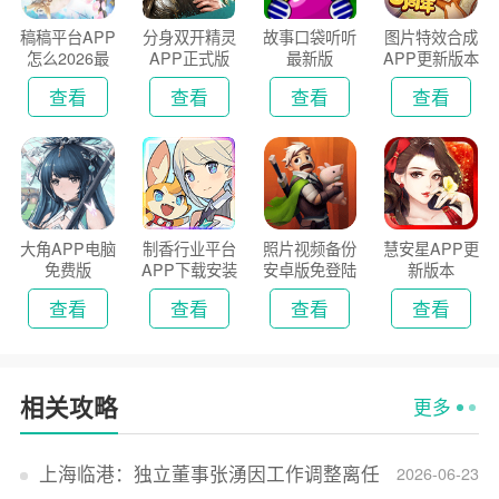
稿稿平台APP
分身双开精灵
故事口袋听听
图片特效合成
怎么2026最
APP正式版
最新版
APP更新版本
新版
2026
查看
查看
查看
查看
大角APP电脑
制香行业平台
照片视频备份
慧安星APP更
免费版
APP下载安装
安卓版免登陆
新版本
2026
版
查看
查看
查看
查看
相关攻略
更多
上海临港：独立董事张湧因工作调整离任
2026-06-23