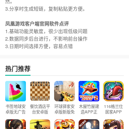
然。
3.分享时生成短链，复制粘贴更方便。
凤凰游戏客户端官网软件点评
1.基础功能灵敏度，很少出现低级问题
2.数据同步后台进行，不影响前台操作
3.日期时间选择方便，容易点错
热门推荐
书签地球安
餐饮酒店平
环球驿家安
木屋竹屋建
116格兰仕
卓版无广告
台安卓版
卓版新版免
造APP正
居家APP
官方正版
2026版
费下载
版2026
手机版