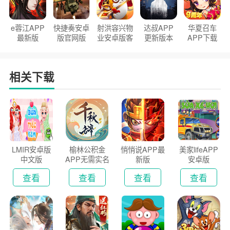
e蓉江APP
快捷奏安卓
射洪容兴物
达叔APP
华夏召车
最新版
版官网版
业安卓版客
更新版本
APP下载
户端
2026
安装2026
相关下载
LMIR安卓版
榆林公积金
悄悄说APP最
美家lifeAPP
中文版
APP无需实名
新版
安卓版
认证版
查看
查看
查看
查看