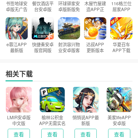
书签地球安
餐饮酒店平
环球驿家安
木屋竹屋建
116格兰仕
卓版无广告
台安卓版
卓版新版免
造APP正
居家APP
官方正版
2026版
费下载
版2026
手机版
e蓉江APP
快捷奏安卓
射洪容兴物
达叔APP
华夏召车
最新版
版官网版
业安卓版客
更新版本
APP下载
户端
2026
安装2026
相关下载
LMIR安卓版
榆林公积金
悄悄说APP最
美家lifeAPP
中文版
APP无需实名
新版
安卓版
认证版
查看
查看
查看
查看