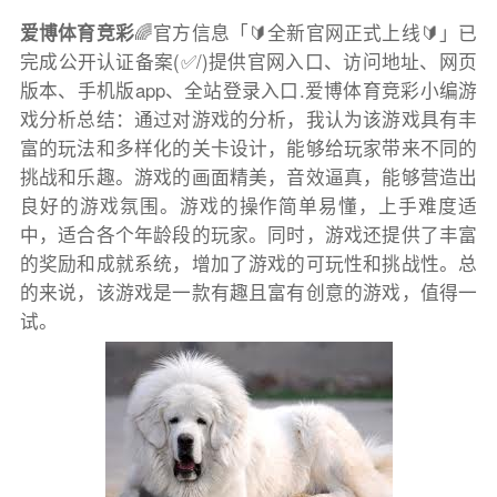
爱博体育竞彩
🌈官方信息「🔰全新官网正式上线🔰」已
完成公开认证备案(✅/)提供官网入口、访问地址、网页
版本、手机版app、全站登录入口.爱博体育竞彩小编游
戏分析总结：通过对游戏的分析，我认为该游戏具有丰
富的玩法和多样化的关卡设计，能够给玩家带来不同的
挑战和乐趣。游戏的画面精美，音效逼真，能够营造出
良好的游戏氛围。游戏的操作简单易懂，上手难度适
中，适合各个年龄段的玩家。同时，游戏还提供了丰富
的奖励和成就系统，增加了游戏的可玩性和挑战性。总
的来说，该游戏是一款有趣且富有创意的游戏，值得一
试。