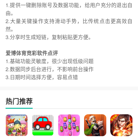
1.提供一键删除账号及数据功能，给用户充分的退出自
由。
2.大量关键操作支持滑动手势，比传统点击更高效自
然。
3.分享时生成短链，复制粘贴更方便。
爱博体育竞彩软件点评
1.基础功能灵敏度，很少出现低级问题
2.数据同步后台进行，不影响前台操作
3.日期时间选择方便，容易点错
热门推荐