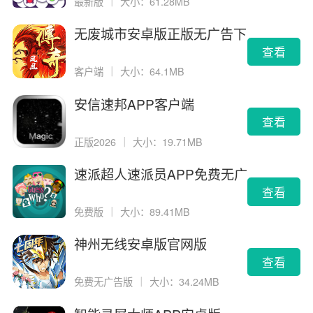
最新版
｜
大小：61.28MB
无废城市安卓版正版无广告下
载
查看
客户端
｜
大小：64.1MB
安信速邦APP客户端
查看
正版2026
｜
大小：19.71MB
速派超人速派员APP免费无广
告版
查看
免费版
｜
大小：89.41MB
神州无线安卓版官网版
查看
免费无广告版
｜
大小：34.24MB