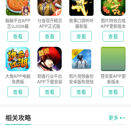
稿稿平台APP
分身双开精灵
故事口袋听听
图片特效合成
怎么2026最
APP正式版
最新版
APP更新版本
新版
2026
查看
查看
查看
查看
大角APP电脑
制香行业平台
照片视频备份
慧安星APP更
免费版
APP下载安装
安卓版免登陆
新版本
2026
版
查看
查看
查看
查看
相关攻略
更多