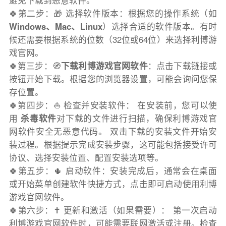
避免下载到恶意软件。
🍀第二步：🎁 选择软件版本：根据您的操作系统（如
Windows、Mac、Linux
）选择合适的软件版本。有时
候还需要根据系统的位数（32位或64位）来选择利博游
戏官网。
🍀第三步：🧭
下载利博游戏官网软件
：点击下载链接或
按钮开始下载。根据您的浏览器设置，可能会询问您保
存位置。
🍀第四步：⛵️ 检查并安装软件： 在安装前，您可以使
用
杀毒软件
对下载的文件进行扫描，确保利博游戏官
网软件安全无恶意代码。 双击下载的安装文件开始安
装过程。根据提示完成安装步骤，这可能包括接受许可
协议、选择安装位置、配置安装选项等。
🍀第五步：🌵 启动软件：安装完成后，通常会在桌面
或开始菜单创建软件快捷方式，点击即可启动使用利博
游戏官网软件。
🍀第六步：✝️ 更新和激活（如果需要）： 第一次启动
利博游戏官网软件时，可能需要联网激活或注册。检查