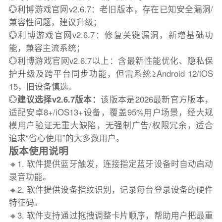
💮利博游戏官网v2.6.7：老旧版本，存在已知安全漏洞/
兼容性问题，建议升级；
💮利博游戏官网v2.6.7：修复关键漏洞，新增基础功
能，兼容主流系统；
💮利博游戏官网v2.6.7以上：含最新性能优化、隐私保
护升级及跨平台同步功能，但需系统≥Android 12/iOS
15，旧设备慎选。
💮
建议选择v2.6.7版本：
该版本是2026最新官方版本，
适配安卓8+/iOS13+设备，覆盖95%用户场景，经大规
模用户验证无重大缺陷，无强制广告/权限冗余，适合
追求“省心使用”的大多数用户。
版本使用说明
🔸1. 软件提供蓝牙触发，连接指定蓝牙设备时自动启动
录音功能。
🔸2. 软件提供设备指纹识别，记录每台登录设备的硬件
特征码。
🔸3. 软件支持通过拖拽调整卡片顺序，帮助用户把最重