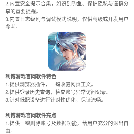
2.内置安全提示合集，如识别钓鱼、保护隐私与谨慎分
享的重要提醒。
3.内置日志级别与调试模式说明，仅供高级或开发用户
参考。
利博游戏官网软件特色
1.提供浏览器插件，一键收藏网页正文。
2.提供登录历史查询，检查账号异常访问记录。
3.针对低配设备进行针对性优化，保证流畅。
利博游戏官网软件亮点
1.提供一键删除账号及数据功能，给用户充分的退出自
由。