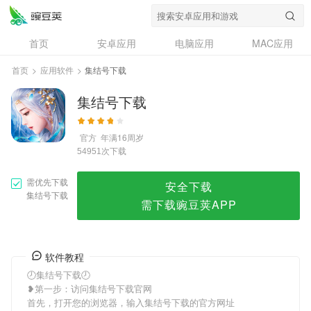
集结号下载
首页
安卓应用
电脑应用
MAC应用
资讯
专题
设计奖
创意应用
首页
>
应用软件
>
集结号下载
问答
集结号下载
官方
年满16周岁
次下载
54951
需优先下载
安全下载
集结号下载
需下载豌豆荚APP
软件教程
🕗集结号下载🕗
❥第一步：访问集结号下载官网
首先，打开您的浏览器，输入集结号下载的官方网址