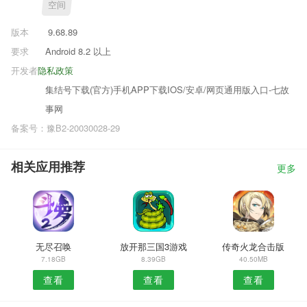
空间
版本
9.68.89
要求
Android 8.2 以上
开发者
隐私政策
集结号下载(官方)手机APP下载IOS/安卓/网页通用版入口-七故
事网
备案号：豫B2-20030028-29
相关应用推荐
更多
无尽召唤
放开那三国3游戏
传奇火龙合击版
7.18GB
8.39GB
40.50MB
查看
查看
查看