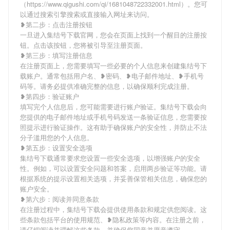
（https://www.qigushi.com/qi/1681048722332001.html）。您可
以通过搜索引擎搜索或直接输入网址来访问。
❥第二步：点击注册按钮
一旦进入集结号下载官网，您会在页面上找到一个醒目的注册按
钮。点击该按钮，您将被引导至注册页面。
❥第三步：填写注册信息
在注册页面上，您需要填写一些必要的个人信息来创建集结号下
载账户。通常包括用户名、❥密码、❥电子邮件地址、❥手机号
码等。请务必提供准确完整的信息，以确保顺利完成注册。
❥第四步：验证账户
填写完个人信息后，您可能需要进行账户验证。集结号下载会向
您提供的电子邮件地址或手机号码发送一条验证信息，您需要按
照提示进行验证操作。这有助于确保账户的安全性，并防止不法
分子滥用您的个人信息。
❥第五步：设置安全选项
集结号下载通常要求您设置一些安全选项，以增强账户的安全
性。例如，可以设置安全问题和答案，启用两步验证等功能。请
根据系统的提示设置相关选项，并妥善保管相关信息，确保您的
账户安全。
❥第六步：阅读并同意条款
在注册过程中，集结号下载会提供使用条款和规定供您阅读。这
些条款包括平台的使用规范、❥隐私政策等内容。在注册之前，
请仔细阅读并理解这些条款，并确保您同意并愿意遵守。