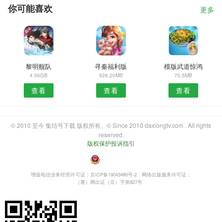
你可能喜欢
更多
黎明舰队
寻秦福利版
模版武道惊鸿
4.56GB
926.20MB
70.5MB
查看
查看
查看
© 2010 至今 集结号下载 版权所有。© Since 2010 daxiongtv.com . All rights
reserved.
版权保护投诉指引
・
增值电信业务经营许可证：京ICP备19043480号-2
网络出版服务许可证：
（署）网出证（京）字第827号