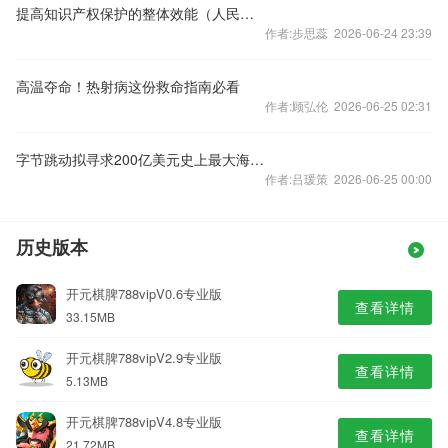
提高知识产权保护的整体效能（人民时评）
作者:步思蕊 2026-06-24 23:39
高温夺命！热射病这份救命指南必看
作者:顾弘伦 2026-06-25 02:31
字节跳动拟寻求200亿美元史上最大海外贷款
作者:吕瑗策 2026-06-25 00:00
历史版本
开元棋脾788vipV0.6专业版
查看详情
33.15MB
开元棋脾788vipV2.9专业版
查看详情
5.13MB
开元棋脾788vipV4.8专业版
查看详情
21.72MB