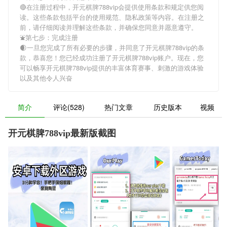
🔴在注册过程中，
开元棋脾788vip
会提供使用条款和规定供您阅
读。这些条款包括平台的使用规范、隐私政策等内容。在注册之
前，请仔细阅读并理解这些条款，并确保您同意并愿意遵守。
⛲第七步：完成注册
🌒一旦您完成了所有必要的步骤，并同意了
开元棋脾788vip
的条
款，恭喜您！您已经成功注册了开元棋脾788vip账户。现在，您
可以畅享
开元棋脾788vip
提供的丰富体育赛事、刺激的游戏体验
以及其他令人兴奋
简介
评论(528)
热门文章
历史版本
视频
开元棋脾788vip最新版截图