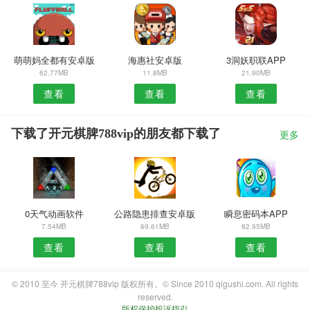
萌萌妈全都有安卓版
海惠社安卓版
3洞妖职联APP
62.77MB
11.8MB
21.90MB
查看
查看
查看
下载了开元棋脾788vip的朋友都下载了
更多
0天气动画软件
公路隐患排查安卓版
瞬息密码本APP
7.54MB
69.61MB
82.95MB
查看
查看
查看
© 2010 至今 开元棋脾788vip 版权所有。© Since 2010 qigushi.com. All rights
reserved.
版权保护投诉指引