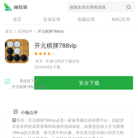
首页
安卓应用
电脑应用
MAC应用
资讯
专题
设计奖
创意应用
首页
>
应用软件
>
开元棋脾788vip
问答
开元棋脾788vip
官方
年满12周岁
下载安装
次下载
3333848
需优先下载
安全下载
开元棋脾788vip安装
小编点评
🅿导语：
开元棋脾788vip
🍏是一家备受瞩目的体育平台，⌨️提供
丰富多样的体育赛事和刺激的游戏体验。如果您想加入
开元棋脾
788vip
的大家庭，参与其中的乐趣，本文将为您详细介绍
开元棋