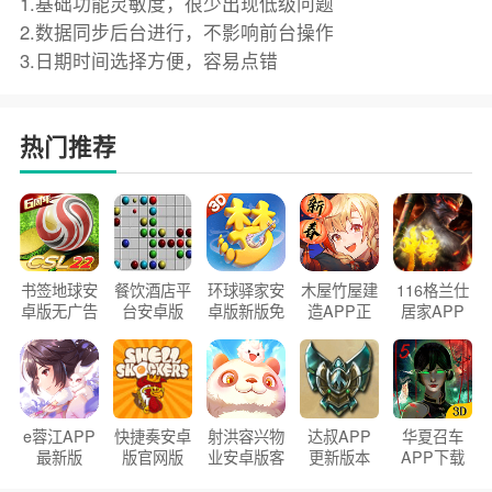
1.基础功能灵敏度，很少出现低级问题
2.数据同步后台进行，不影响前台操作
3.日期时间选择方便，容易点错
热门推荐
书签地球安
餐饮酒店平
环球驿家安
木屋竹屋建
116格兰仕
卓版无广告
台安卓版
卓版新版免
造APP正
居家APP
官方正版
2026版
费下载
版2026
手机版
e蓉江APP
快捷奏安卓
射洪容兴物
达叔APP
华夏召车
最新版
版官网版
业安卓版客
更新版本
APP下载
户端
2026
安装2026