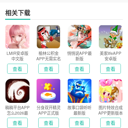
相关下载
LMIR安卓版
榆林公积金
悄悄说APP最
美家lifeAPP
中文版
APP无需实名
新版
安卓版
认证版
查看
查看
查看
查看
稿稿平台APP
分身双开精灵
故事口袋听听
图片特效合成
怎么2026最
APP正式版
最新版
APP更新版本
新版
2026
查看
查看
查看
查看