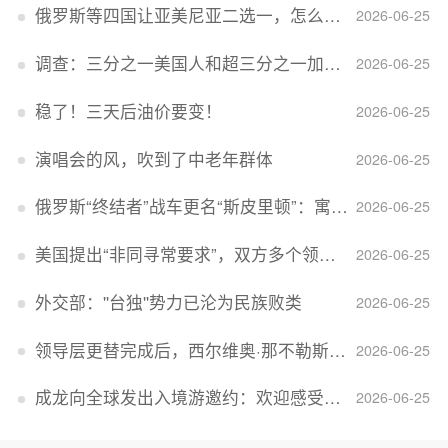
俄罗斯等四国让亚美尼亚二选一，怎么回事？
2026-06-25
调查：三分之一美国人和超三分之一加拿大人感到经济压力
2026-06-25
稳了！三天后油价要变！
2026-06-25
演唱会的风，吹到了中老年群体
2026-06-25
俄罗斯“终结者”战车更名“斯皮里顿”：寓意强大可靠，彰显俄精神力量
2026-06-25
美国提出“非同寻常要求”，双方多个领域分歧依旧，印美贸易谈判进入“关键阶段”
2026-06-25
外交部：''台独''势力已沦为民族败类
2026-06-25
领导层更替完成后，西尔维奥·那不勒斯出任Lucid首席执行官
2026-06-25
成龙向全球发出入境游邀约：欢迎感受无滤镜的真实中国
2026-06-25