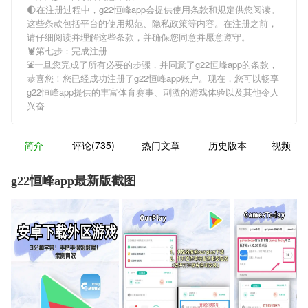
🌓在注册过程中，
g22恒峰app
会提供使用条款和规定供您阅读。
这些条款包括平台的使用规范、隐私政策等内容。在注册之前，
请仔细阅读并理解这些条款，并确保您同意并愿意遵守。
🦞第七步：完成注册
⛲一旦您完成了所有必要的步骤，并同意了
g22恒峰app
的条款，
恭喜您！您已经成功注册了g22恒峰app账户。现在，您可以畅享
g22恒峰app
提供的丰富体育赛事、刺激的游戏体验以及其他令人
兴奋
简介
评论(735)
热门文章
历史版本
视频
g22恒峰app最新版截图