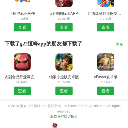
小尾巴标识APP
p图拼图玩图APP
江西建材行业网安卓版
17.48MB
23.85MB
77.16MB
查看
查看
查看
下载了g22恒峰app的朋友都下载了
更多
农副食品行业网安卓版
锦浪专业版安卓版
eFinder安卓版
59.44MB
25.74MB
82.14MB
查看
查看
查看
© 2010 至今 g22恒峰app 版权所有。© Since 2010 qigushi.com. All rights
reserved.
版权保护投诉指引
・