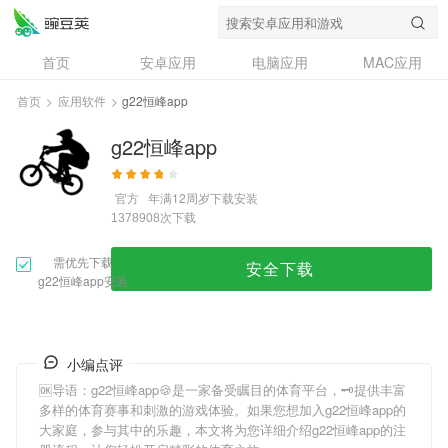
首页
安卓应用
电脑应用
MAC应用
资讯
专题
设计奖
创意应用
首页
>
应用软件
>
g22恒峰app
问答
g22恒峰app
官方
年满12周岁
下载安装
次下载
1378908
需优先下载
安全下载
g22恒峰app安装
小编点评
🆗导语：
g22恒峰app
🍪是一家备受瞩目的体育平台，🗝提供丰富
多样的体育赛事和刺激的游戏体验。如果您想加入
g22恒峰app
的
大家庭，参与其中的乐趣，本文将为您详细介绍
g22恒峰app
的注