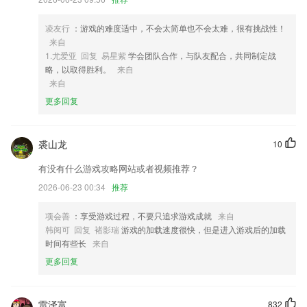
4,包含各种类型的护工，大家能够在软件上面自由筛选下单。
5,一键官改Rec支持adb功能
凌友行
：游戏的难度适中，不会太简单也不会太难，很有挑战性！
6,把英语语言学习融入到学科知识当中，培养英语思维，让孩子具备优秀
来自
的英语交流和运用能力，在未来拥有职场竞争力。
1.尤爱亚 回复 易星紫
学会团队合作，与队友配合，共同制定战
略，以取得胜利。
来自
g22恒峰app软件优势
来自
1.以兴趣为师，热门动漫IP、原创IP让孩子沉浸英语学习乐趣，课程体系
更多回复
从学前启蒙到高中阶段，涵盖英语技能训练和素养提升，构建21世纪核
心竞争力
裘山龙
10
2.小学：
有没有什么游戏攻略网站或者视频推荐？
3.·在进行课程学习的过程中，用户还可以自由的进行回放和反复练习
2026-06-23 00:34
推荐
4.教学内容采用人物互动方式来展开，生活化的对话结合动画的表达形
式，亲切自然，使得抽象枯燥的象棋知识润物细无声的被孩子不知不觉就
项会善
：享受游戏过程，不要只追求游戏成就
来自
接受和了解，穿插的“互动想一想”环节，引导孩子学会对所学知识的实际
韩阅可 回复 褚影瑞
游戏的加载速度很快，但是进入游戏后的加载
应用。
时间有些长
来自
5.·发布场馆公告,班级新消息,发布场馆短视频展示教学内容
更多回复
6.·有学习包附加服务，可免费在线参与服务期内一建优秀学员分享会，
给自学增加乐趣
雷泽富
832
g22恒峰app更新了什么?