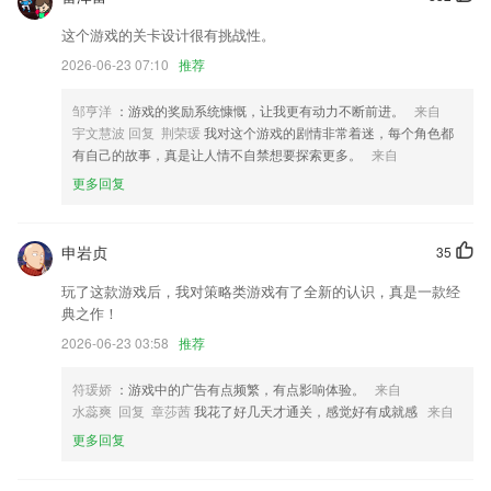
这个游戏的关卡设计很有挑战性。
以上就是星空·综合体育的介绍，如果您喜欢这款软件，您可以到应用商
店进行打分评论，说出您的使用经历，以帮助我们更好的对产品进行优化
2026-06-23 07:10
推荐
修改。
邹亨洋
：游戏的奖励系统慷慨，让我更有动力不断前进。
来自
用不完的优惠券可以转赠给亲朋好友喽。
宇文慧波 回复 荆荣瑗
我对这个游戏的剧情非常着迷，每个角色都
优化搜索， 支持识别手写字和图片文字搜索
有自己的故事，真是让人情不自禁想要探索更多。
来自
物品出门新增管家确认通行；
更多回复
优化微聊体验
增加服务信息模块
申岩贞
35
联系我们
玩了这款游戏后，我对策略类游戏有了全新的认识，真是一款经
以上就是g22恒峰app的介绍，如果您喜欢这款软件，您可以到应用商店
典之作！
进行打分评论，说出您的使用经历，以帮助我们更好的对产品进行优化修
2026-06-23 03:58
推荐
改。
符瑗娇
：游戏中的广告有点频繁，有点影响体验。
来自
水蕊爽 回复 章莎茜
我花了好几天才通关，感觉好有成就感
来自
更多回复