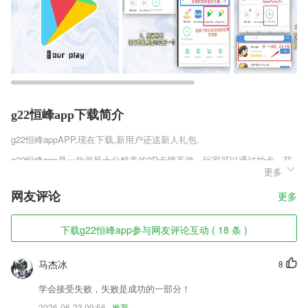
g22恒峰app下载简介
g22恒峰app
APP,现在下载,新用户还送新人礼包.
g22恒峰app是一款画风十分精美的3D卡牌手游，玩家可以通过抽卡，获
更多
取超级强大的卡牌角色，开启一场惊心动魄的冒险之旅。各类妖法仙术，
炫酷的技能特效展现出超强的视觉表现力，丰厚的福利等你拿，喜欢这款
网友评论
更多
游戏的朋友赶紧下载吧。
g22恒峰app软件特色
下载g22恒峰app参与网友评论互动 ( 18 条 )
1,烈山政务资讯、让您随时了解政府的工作动态和济南的惠民政策
马杰冰
8
2,【真实就业资料】：4000万考生真实就业数据，就业“钱景”一目了然。
3,★书好找，输入关键字快速检索到目标小说；
学会接受失败，失败是成功的一部分！
2026-06-23 09:56
推荐