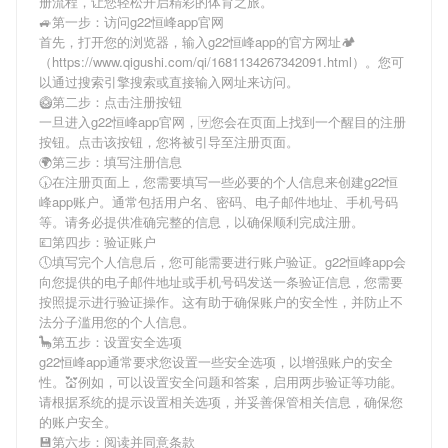
册流程，让您轻松开启精彩的体育之旅。
🚙第一步：访问g22恒峰app官网
首先，打开您的浏览器，输入
g22恒峰app
的官方网址🏕
（https://www.qigushi.com/qi/1681134267342091.html）。您可
以通过搜索引擎搜索或直接输入网址来访问。
🥝第二步：点击注册按钮
一旦进入
g22恒峰app
官网，🈂您会在页面上找到一个醒目的注册
按钮。点击该按钮，您将被引导至注册页面。
🌍第三步：填写注册信息
🕠在注册页面上，您需要填写一些必要的个人信息来创建
g22恒
峰app
账户。通常包括用户名、密码、电子邮件地址、手机号码
等。请务必提供准确完整的信息，以确保顺利完成注册。
💷第四步：验证账户
🕔填写完个人信息后，您可能需要进行账户验证。
g22恒峰app
会
向您提供的电子邮件地址或手机号码发送一条验证信息，您需要
按照提示进行验证操作。这有助于确保账户的安全性，并防止不
法分子滥用您的个人信息。
🦕第五步：设置安全选项
g22恒峰app
通常要求您设置一些安全选项，以增强账户的安全
性。💒例如，可以设置安全问题和答案，启用两步验证等功能。
请根据系统的提示设置相关选项，并妥善保管相关信息，确保您
的账户安全。
💾第六步：阅读并同意条款