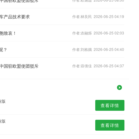
车产品技术要求
作者:林良民 2026-06-25 04:19
胞致哀！
作者:农融烁 2026-06-25 02:03
呢？
作者:刘栋娥 2026-06-25 04:40
中国驻欧盟使团驳斥
作者:容倩佳 2026-06-25 04:37
业版
查看详情
业版
查看详情