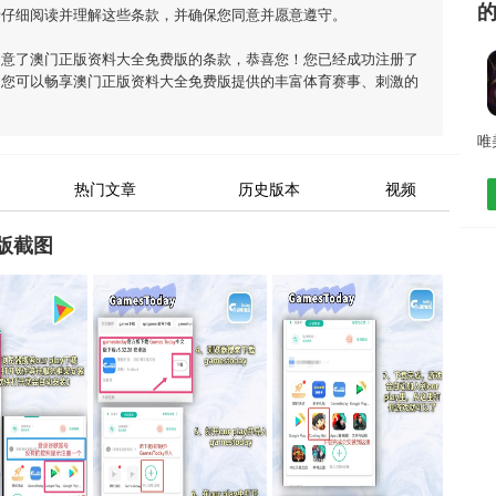
请仔细阅读并理解这些条款，并确保您同意并愿意遵守。
同意了
澳门正版资料大全免费版
的条款，恭喜您！您已经成功注册了
，您可以畅享
澳门正版资料大全免费版
提供的丰富体育赛事、刺激的
热门文章
历史版本
视频
版截图