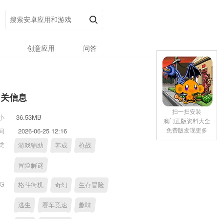
创意应用
问答
相关信息
扫一扫安装
小
36.53MB
澳门正版资料大全
免费版发现更多
间
2026-06-25 12:16
类
游戏辅助
养成
枪战
冒险解谜
AG
格斗街机
奇幻
生存冒险
逃生
赛车竞速
趣味