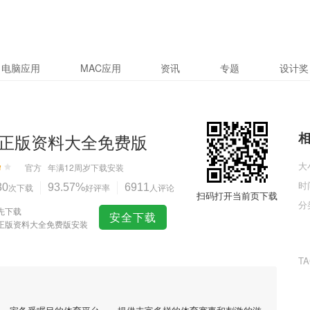
电脑应用
MAC应用
资讯
专题
设计奖
正版资料大全免费版
大
官方
年满12周岁
下载安装
时
30
次下载
93.57%
好评率
6911
人评论
扫码打开当前页下载
分
先下载
安全下载
正版资料大全免费版安装
T