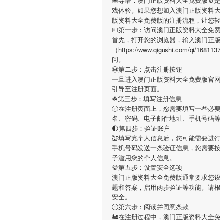
🐝导语：
澳门正版资料大全免费版
🥛
戏体验。如果您想加入
澳门正版资料
版资料大全免费版
的注册流程，让您
💴第一步：访问澳门正版资料大全免
首先，打开您的浏览器，输入
澳门正
（https://www.qigushi.com/q
问。
Ⓜ第二步：点击注册按钮
一旦进入
澳门正版资料大全免费版
官
引导至注册页面。
☘第三步：填写注册信息
🕡在注册页面上，您需要填写一些必
名、密码、电子邮件地址、手机号码
🌓第四步：验证账户
💒填写完个人信息后，您可能需要进
手机号码发送一条验证信息，您需要
子滥用您的个人信息。
🍪第五步：设置安全选项
澳门正版资料大全免费版
通常要求您设
题和答案，启用两步验证等功能。请
安全。
🕕第六步：阅读并同意条款
🚂在注册过程中，
澳门正版资料大全