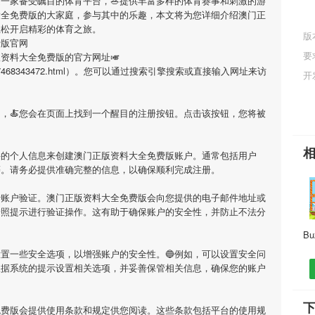
是一家备受瞩目的体育平台，🥗提供丰富多样的体育赛事和刺激的游
大全免费版
的大家庭，参与其中的乐趣，本文将为您详细介绍
澳门正
轻松开启精彩的体育之旅。
版
费版官网
要
版资料大全免费版
的官方网址🎺
i/1681137468343472.html）。您可以通过搜索引擎搜索或直接输入网址来访
开
网，🍝您会在页面上找到一个醒目的注册按钮。点击该按钮，您将被
要的个人信息来创建
澳门正版资料大全免费版
账户。通常包括用户
等。请务必提供准确完整的信息，以确保顺利完成注册。
行账户验证。
澳门正版资料大全免费版
会向您提供的电子邮件地址或
按照提示进行验证操作。这有助于确保账户的安全性，并防止不法分
置一些安全选项，以增强账户的安全性。🔵例如，可以设置安全问
根据系统的提示设置相关选项，并妥善保管相关信息，确保您的账户
免费版
会提供使用条款和规定供您阅读。这些条款包括平台的使用规