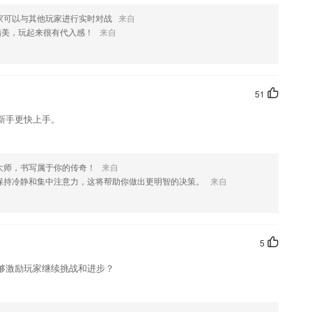
，如果您喜欢这款软件，您可以到应用商店进行打分评论，说出您的使
家可以与其他玩家进行实时对战
来自
化修改。
精美，玩起来很有代入感！
来自
51
新手更快上手。
大师，书写属于你的传奇！
来自
保持冷静和集中注意力，这将帮助你做出更明智的决策。
来自
5
够激励玩家继续挑战和进步？