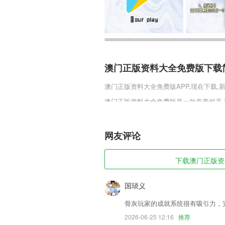
澳门正版资料大全免费版下载
澳门正版资料大全免费版
APP,现在下载
澳门正版资料大全免费版是一款有着超高
台，海量棋牌种类任你玩，丰富棋牌玩法
澳门正版资料大全免费版软件
网友评论
1,个性化秒表，人性化计时器，精准帮助
2,【智能化】
下载澳门正版资料
3,【100+线上课程】保险、税务、移民
国琰义
4,行业领先的定位技术，实时查看员工
骨灰玩家的成就系统很有吸引力，
5,开发者：王有俊
2026-06-25 12:16
推荐
6,快速建立群组、讨论组，支持文字、语