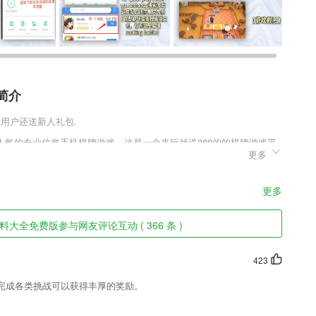
简介
,新用户还送新人礼包.
人气的专业信誉手机棋牌游戏，这是一个来玩就送388的的棋牌游戏平
更多
免费玩，全部只为玩家服务，就看你的牌技了，赶紧来试试吧！
特色
更多
用户计算时间
大全免费版参与网友评论互动 ( 366 条 )
、信托、FO等多领域，颠覆你的学习模式。
423
位置以及在地图上的分布。清楚了解员工每天的工作轨迹。
完成各类挑战可以获得丰厚的奖励。
音、图片等多种消息内容；