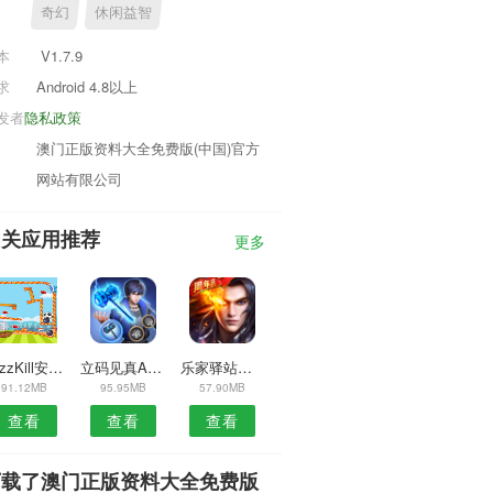
奇幻
休闲益智
本
V1.7.9
求
Android 4.8以上
发者
隐私政策
澳门正版资料大全免费版(中国)官方
网站有限公司
相关应用推荐
更多
BuzzKill安卓版
立码见真APP
乐家驿站安卓版
91.12MB
95.95MB
57.90MB
查看
查看
查看
下载了澳门正版资料大全免费版