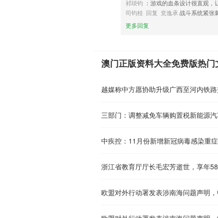
祁琰钧
：游戏的血条设计很直观，
司钧桂 回复 党逸承
战斗系统紧张
更多回复
澳门正版资料大全免费版热门
越媒称中方愿协助升级广西至河内铁路
三部门：调整减免车辆购置税新能源汽
中疾控：11月份新增新冠病毒感染重症
浙江省教育厅厅长毛宏芳逝世，享年5
欧盟对外行动署发表涉南海问题声明，
欧盟对外行动署发表涉南海问题声明，