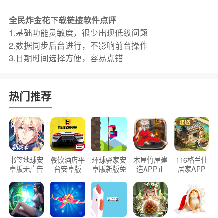
全民炸金花下载链接软件点评
1.基础功能灵敏度，很少出现低级问题
2.数据同步后台进行，不影响前台操作
3.日期时间选择方便，容易点错
热门推荐
书签地球安
餐饮酒店平
环球驿家安
木屋竹屋建
116格兰仕
卓版无广告
台安卓版
卓版新版免
造APP正
居家APP
官方正版
2026版
费下载
版2026
手机版