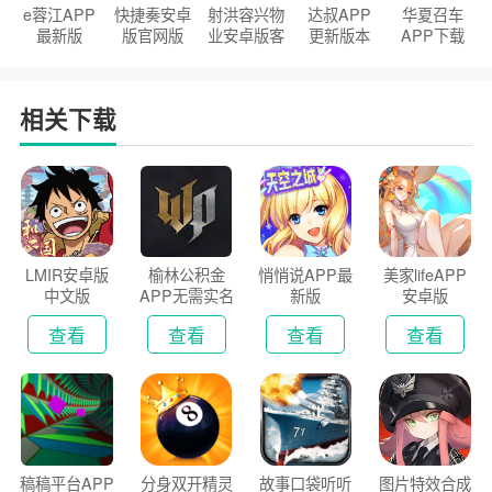
e蓉江APP
快捷奏安卓
射洪容兴物
达叔APP
华夏召车
最新版
版官网版
业安卓版客
更新版本
APP下载
户端
2026
安装2026
相关下载
LMIR安卓版
榆林公积金
悄悄说APP最
美家lifeAPP
中文版
APP无需实名
新版
安卓版
认证版
查看
查看
查看
查看
稿稿平台APP
分身双开精灵
故事口袋听听
图片特效合成