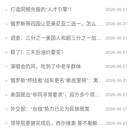
打造同频共振的“人才引擎”！
2026-06-21
俄罗斯等四国让亚美尼亚二选一，怎么回事？
2026-06-21
调查：三分之一美国人和超三分之一加拿大人感到经济压力
2026-06-21
稳了！三天后油价要变！
2026-06-21
演唱会的风，吹到了中老年群体
2026-06-21
俄罗斯“终结者”战车更名“斯皮里顿”：寓意强大可靠，彰显俄精神力量
2026-06-21
美国提出“非同寻常要求”，双方多个领域分歧依旧，印美贸易谈判进入“关键阶段”
2026-06-21
外交部：''台独''势力已沦为民族败类
2026-06-21
领导层更替完成后，西尔维奥·那不勒斯出任Lucid首席执行官
2026-06-21