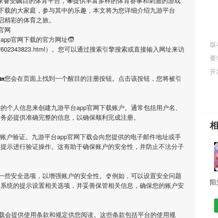
一家备受瞩目的体育平台，🐝提供丰富多样的体育赛事和刺激的游戏
下载
的大家庭，参与其中的乐趣，本文将为您详细介绍
九游平台
启精彩的体育之旅。
官网
app官网下载
的官方网址🧒
版
i/1681137602343823.html）。您可以通过搜索引擎搜索或直接输入网址来访
要
开
🏡您会在页面上找到一个醒目的注册按钮。点击该按钮，您将被引
要的个人信息来创建
九游平台app官网下载
账户。通常包括用户名、
请务必提供准确完整的信息，以确保顺利完成注册。
行账户验证。
九游平台app官网下载
会向您提供的电子邮件地址或手
照提示进行验证操作。这有助于确保账户的安全性，并防止不法分子
一些安全选项，以增强账户的安全性。🍨例如，可以设置安全问题
据系统的提示设置相关选项，并妥善保管相关信息，确保您的账户安
载
会提供使用条款和规定供您阅读。这些条款包括平台的使用规