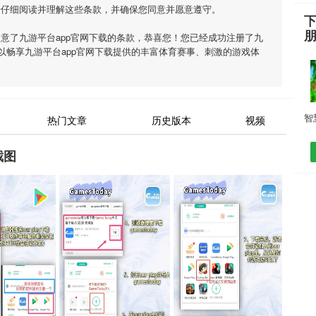
请仔细阅读并理解这些条款，并确保您同意并愿意遵守。
下
同意了
九游平台app官网下载
的条款，恭喜您！您已经成功注册了九
以畅享
九游平台app官网下载
提供的丰富体育赛事、刺激的游戏体
热门文章
历史版本
视频
截图