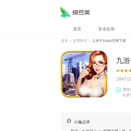
首页
安卓应用
首页
>
应用软件
>
九游平台app官网下载
九游
18472
需优
九游
小编点评