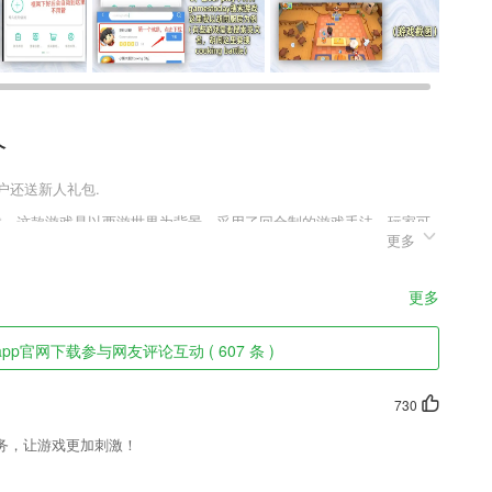
介
用户还送新人礼包.
游戏，这款游戏是以西游世界为背景，采用了回合制的游戏手法，玩家可
更多
，每场战斗都可以帮助他们获得成长，战斗力越高就越容易突破自身，
伙伴赶紧来下载体验吧。
色
更多
钟内的火情信息，即时推送，并可以查看长达5天内的火情信息。
p官网下载参与网友评论互动 ( 607 条 )
让你可以更轻松的通过考试，绝对是你的学习好帮手。
你的枕边。
730
应用安全纯净。
务，让游戏更加刺激！