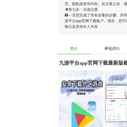
范、隐私政策等内容。在注册之前，
🥩第七步：完成注册
🏨一旦您完成了所有必要的步骤，并
游平台app官网下载账户。现在，您可
验以及其他令人兴奋
简介
评论(51)
九游平台app官网下载最新版