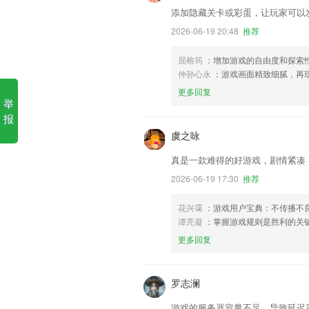
添加隐藏关卡或彩蛋，让玩家可以
2026-06-19 20:48
推荐
屈榕筠
：增加游戏的自由度和探索
仲孙心永
：游戏画面精致细腻，再
更多回复
举
报
虞之咏
真是一款难得的好游戏，剧情紧凑
2026-06-19 17:30
推荐
花兴霭
：游戏用户宝典：不传播不
谭亮凝
：掌握游戏规则是胜利的关
更多回复
罗志澜
游戏的服务器容量不足，导致延迟