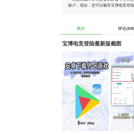
账户。现在，您可以畅享宝博电竞登
简介
评论(696
宝博电竞登陆最新版截图