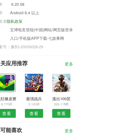
本
6.20.58
求
Android 8.4 以上
发者
隐私政策
宝博电竞登陆(中国)网站/网页版登录
入口/手机版APP下载-七故事网
号：豫B2-20030028-29
相关应用推荐
更多
疯狂橡皮擦
最强战兵
逃出100层
6.77GB
0.12GB
326.11MB
查看
查看
查看
你可能喜欢
更多