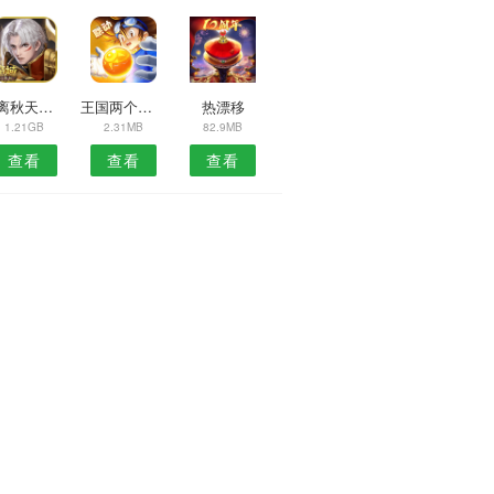
逃离秋天湖边小屋
王国两个皇冠
热漂移
1.21GB
2.31MB
82.9MB
查看
查看
查看