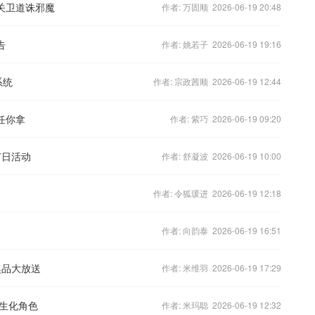
关卫道诛邪魔
作者: 万固顺 2026-06-19 20:48
告
作者: 姚若子 2026-06-19 19:16
系统
作者: 宗政茜顺 2026-06-19 12:44
任你拿
作者: 紫巧 2026-06-19 09:20
节日活动
作者: 舒凝波 2026-06-19 10:00
作者: 令狐瑗进 2026-06-19 12:18
作者: 向韵泰 2026-06-19 16:51
奖品大放送
作者: 米维羽 2026-06-19 17:29
生化角色
作者: 米玛聪 2026-06-19 12:32