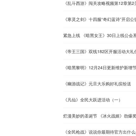
《乱斗西游》闯关攻略视频第12章第2
《寒灵之剑》十四服“奇幻蓝诗”开启公
紧急上线 《暗黑女王》30日上线公会
《帝王三国》双线182区开服活动大礼
《暗黑黎明》12月24日更新维护新增
《幽游战记》元旦大乐购好礼缤纷送
《凡仙》全民大跃进活动（一）
烂漫美妙的圣诞节 《冰火战姬》劲爆
《全民枪战》说说你最期待官方出什么