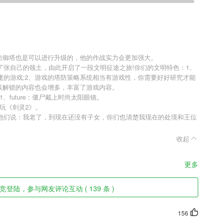
些防御塔也是可以进行升级的，他的作战实力会更加强大。
扩张自己的领土，由此开启了一段文明征途之旅!你们的文明特色：1、
建的游戏;2、游戏的塔防策略系统相当有游戏性，你需要好好研究才能
以解锁的内容也会增多，丰富了游戏内容。
1、future：僵尸戴上时尚太阳眼镜。
玩《剑灵2》。
他们说：我老了，到现在还没有子女，你们也清楚我现在的处境和王位
收起
更多
登陆，参与网友评论互动 ( 139 条 )
156