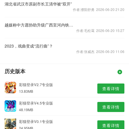
湖北省武汉市原副市长王清华被“双开”
作者:濮阳舒勇 2026-06-20 21:20
越媒称中方愿协助升级广西至河内铁路交通，外交部回应
作者:毛松霭 2026-06-20 15:27
2023，戏曲变成“流行曲”？
作者:张威杰 2026-06-20 11:06
历史版本
彩猫登录V2.7专业版
查看详情
13.83MB
彩猫登录V4.5专业版
查看详情
48.19MB
彩猫登录V0.1专业版
查看详情
24.95MB