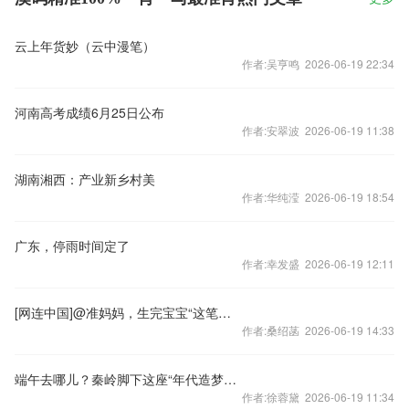
云上年货妙（云中漫笔）
作者:吴亨鸣 2026-06-19 22:34
河南高考成绩6月25日公布
作者:安翠波 2026-06-19 11:38
湖南湘西：产业新乡村美
作者:华纯滢 2026-06-19 18:54
广东，停雨时间定了
作者:幸发盛 2026-06-19 12:11
[网连中国]@准妈妈，生完宝宝“这笔钱”记得领
作者:桑绍菡 2026-06-19 14:33
端午去哪儿？秦岭脚下这座“年代造梦工厂”火了
作者:徐蓉黛 2026-06-19 11:34