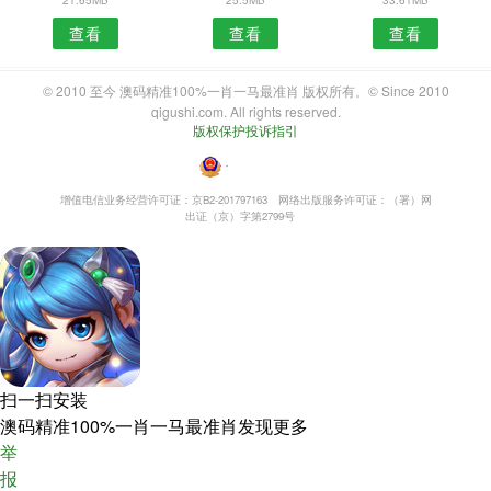
查看
查看
查看
© 2010 至今 澳码精准100%一肖一马最准肖 版权所有。© Since 2010
qigushi.com. All rights reserved.
版权保护投诉指引
・
增值电信业务经营许可证：京B2-201797163
网络出版服务许可证：（署）网
出证（京）字第2799号
扫一扫安装
澳码精准100%一肖一马最准肖发现更多
举
报