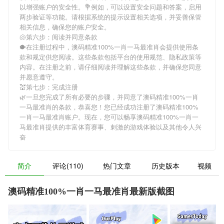
以增强账户的安全性。💐例如，可以设置安全问题和答案，启用
两步验证等功能。请根据系统的提示设置相关选项，并妥善保管
相关信息，确保您的账户安全。
🐚第六步：阅读并同意条款
🐡在注册过程中，
澳码精准100%一肖一马最准肖
会提供使用条
款和规定供您阅读。这些条款包括平台的使用规范、隐私政策等
内容。在注册之前，请仔细阅读并理解这些条款，并确保您同意
并愿意遵守。
💒第七步：完成注册
🌿一旦您完成了所有必要的步骤，并同意了
澳码精准100%一肖
一马最准肖
的条款，恭喜您！您已经成功注册了澳码精准100%
一肖一马最准肖账户。现在，您可以畅享
澳码精准100%一肖一
马最准肖
提供的丰富体育赛事、刺激的游戏体验以及其他令人兴
奋
简介
评论(110)
热门文章
历史版本
视频
澳码精准100%一肖一马最准肖最新版截图