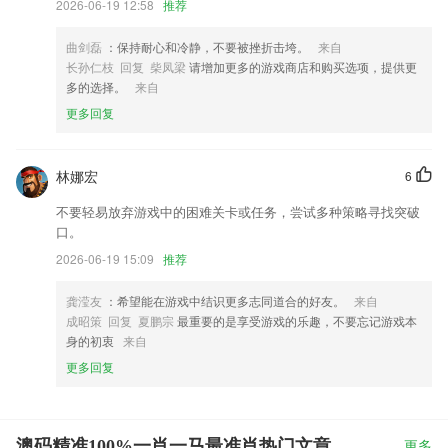
2026-06-19 12:58
推荐
曲剑磊
：保持耐心和冷静，不要被挫折击垮。
来自
长孙仁枝 回复 柴凤梁
请增加更多的游戏商店和购买选项，提供更
多的选择。
来自
更多回复
林娜宏
6
不要轻易放弃游戏中的困难关卡或任务，尝试多种策略寻找突破
口。
2026-06-19 15:09
推荐
龚滢友
：希望能在游戏中结识更多志同道合的好友。
来自
成昭策 回复 夏鹏宗
最重要的是享受游戏的乐趣，不要忘记游戏本
身的初衷
来自
更多回复
澳码精准100%一肖一马最准肖热门文章
更多