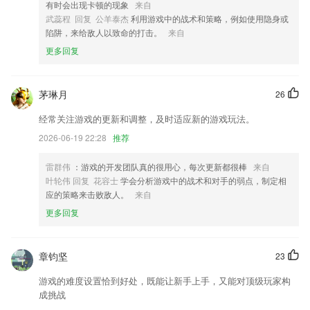
有时会出现卡顿的现象
来自
4.按照字母的声母、韵母进行分类，可以挑选学习，每个字母的都有真人
武蕊程 回复 公羊泰杰
利用游戏中的战术和策略，例如使用隐身或
发音，帮助孩子学习字母发音；
陷阱，来给敌人以致命的打击。
来自
5.为大家提供的学习资源十分全面，历年的一些真题都可以看到
更多回复
6.让2265孩子们快速的进行围棋知识学习，成为围棋高手
澳码精准100%一肖一马最准肖更新了什么?
茅琳月
26
去掉“理财”模块，更换为“日历”，体验更佳
经常关注游戏的更新和调整，及时适应新的游戏玩法。
优化了性能，提高数据测量准确性
2026-06-19 22:28
推荐
修复相关BUG，提升系统稳定性。
雷群伟
：游戏的开发团队真的很用心，每次更新都很棒
来自
增加聊天截图播放功能，修复多个问题
叶轮伟 回复 花容士
学会分析游戏中的战术和对手的弱点，制定相
优惠券修改
应的策略来击败敌人。
来自
远程连接对用户为空的异常的兼容性
更多回复
联系我们
以上就是澳码精准100%一肖一马最准肖的介绍，如果您喜欢这款软件，
章钧坚
23
您可以到应用商店进行打分评论，说出您的使用经历，以帮助我们更好的
对产品进行优化修改。
游戏的难度设置恰到好处，既能让新手上手，又能对顶级玩家构
成挑战