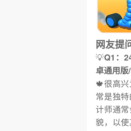
网友提问（
💡
Q1：2
卓通用版
🍁很高
常是独特
计师通常
貌，以使