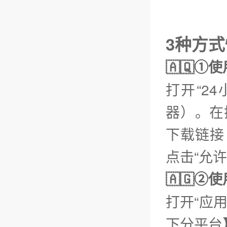
3种方
🇦🇶①
打开“2
器）。在
下载链接【
点击“允
🇦🇬
打开“应
下分平台