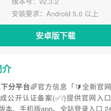
版本号：v2.3.2
安装要求：Android 5.0 以上
安卓版下载
简介
上下分平台
🌈官方信息「🔰全新官
完成公开认证备案(✅/)提供官网入
版本、手机版app、全站登录入口.2