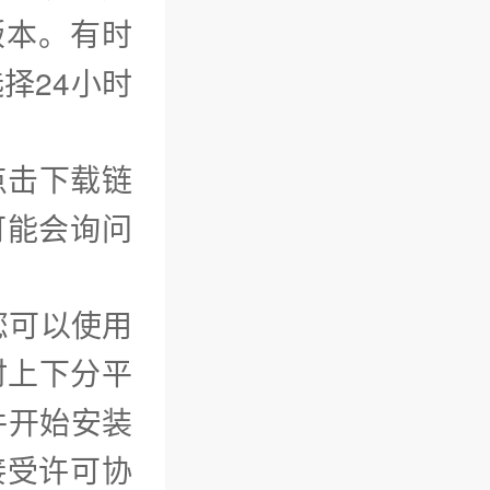
版本。有时
择24小时
点击下载链
可能会询问
您可以使用
时上下分平
件开始安装
接受许可协