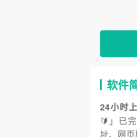
软件
24小时
🔰」已
址、网页