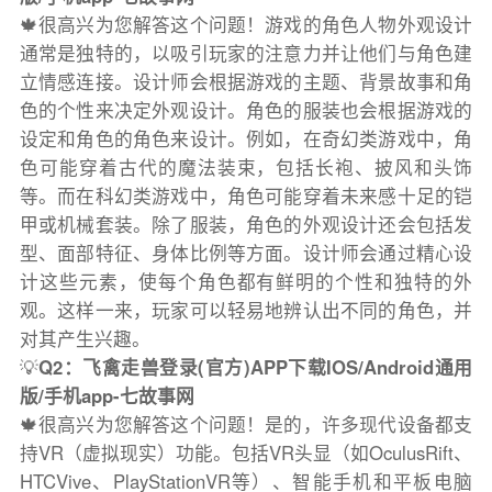
🍁很高兴为您解答这个问题！游戏的角色人物外观设计
通常是独特的，以吸引玩家的注意力并让他们与角色建
立情感连接。设计师会根据游戏的主题、背景故事和角
色的个性来决定外观设计。角色的服装也会根据游戏的
设定和角色的角色来设计。例如，在奇幻类游戏中，角
色可能穿着古代的魔法装束，包括长袍、披风和头饰
等。而在科幻类游戏中，角色可能穿着未来感十足的铠
甲或机械套装。除了服装，角色的外观设计还会包括发
型、面部特征、身体比例等方面。设计师会通过精心设
计这些元素，使每个角色都有鲜明的个性和独特的外
观。这样一来，玩家可以轻易地辨认出不同的角色，并
对其产生兴趣。
💡
Q2：飞禽走兽登录(官方)APP下载IOS/Android通用
版/手机app-七故事网
🍁很高兴为您解答这个问题！是的，许多现代设备都支
持VR（虚拟现实）功能。包括VR头显（如OculusRift、
HTCVive、PlayStationVR等）、智能手机和平板电脑