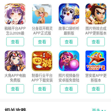
稿稿平台APP
分身双开精灵
故事口袋听听
图片特效合成
怎么2026最
APP正式版
最新版
APP更新版本
新版
2026
查看
查看
查看
查看
大角APP电脑
制香行业平台
照片视频备份
慧安星APP更
免费版
APP下载安装
安卓版免登陆
新版本
2026
版
查看
查看
查看
查看
相关攻略
更多