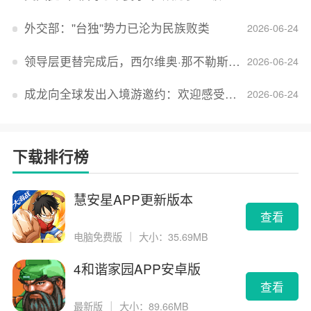
外交部：''台独''势力已沦为民族败类
2026-06-24
领导层更替完成后，西尔维奥·那不勒斯出任Lucid首席执行官
2026-06-24
成龙向全球发出入境游邀约：欢迎感受无滤镜的真实中国
2026-06-24
下载排行榜
慧安星APP更新版本
查看
电脑免费版
｜
大小：35.69MB
4和谐家园APP安卓版
查看
最新版
｜
大小：89.66MB