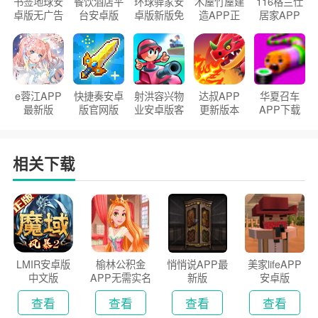
书签地球安
餐饮酒店平
环球驿家安
木屋竹屋建
116格兰仕
卓版无广告
台安卓版
卓版新版免
造APP正
居家APP
官方正版
2026版
费下载
版2026
手机版
e蓉江APP
快捷奏安卓
射洪容兴物
达叔APP
华夏召车
最新版
版官网版
业安卓版客
更新版本
APP下载
户端
2026
安装2026
相关下载
LMIR安卓版
榆林公积金
悄悄说APP最
美家lifeAPP
中文版
APP无需实名
新版
安卓版
认证版
查看
查看
查看
查看