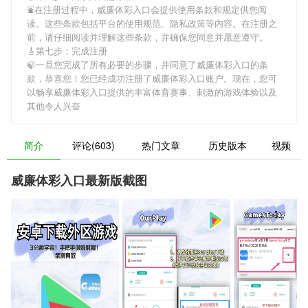
⛲️在注册过程中，
威廉体彩入口
会提供使用条款和规定供您阅
读。这些条款包括平台的使用规范、隐私政策等内容。在注册之
前，请仔细阅读并理解这些条款，并确保您同意并愿意遵守。
🎸第七步：完成注册
🍃一旦您完成了所有必要的步骤，并同意了
威廉体彩入口
的条
款，恭喜您！您已经成功注册了威廉体彩入口账户。现在，您可
以畅享
威廉体彩入口
提供的丰富体育赛事、刺激的游戏体验以及
其他令人兴奋
简介
评论(603)
热门文章
历史版本
视频
威廉体彩入口最新版截图