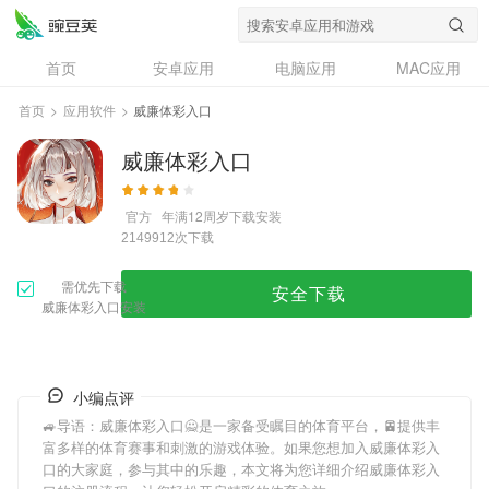
首页
安卓应用
电脑应用
MAC应用
资讯
专题
设计奖
创意应用
首页
>
应用软件
>
威廉体彩入口
问答
威廉体彩入口
官方
年满12周岁
下载安装
次下载
2149912
需优先下载
安全下载
威廉体彩入口安装
小编点评
🚙导语：
威廉体彩入口
🙅是一家备受瞩目的体育平台，🚈提供丰
富多样的体育赛事和刺激的游戏体验。如果您想加入
威廉体彩入
口
的大家庭，参与其中的乐趣，本文将为您详细介绍
威廉体彩入