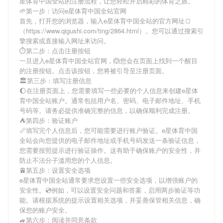
星体育中国全站
的注册流程，让您轻松开启精彩的体育之旅。
🌱第一步：访问e星体育中国全站官网
首先，打开您的浏览器，输入
e星体育中国全站
的官方网址🍞
（https://www.qigushi.com/ting/2864.html）。您可以通过搜索引
擎搜索或直接输入网址来访问。
⏱第二步：点击注册按钮
一旦进入
e星体育中国全站
官网，🙆您会在页面上找到一个醒目
的注册按钮。点击该按钮，您将被引导至注册页面。
🏛第三步：填写注册信息
🌔在注册页面上，您需要填写一些必要的个人信息来创建
e星体
育中国全站
账户。通常包括用户名、密码、电子邮件地址、手机
号码等。请务必提供准确完整的信息，以确保顺利完成注册。
⛺️第四步：验证账户
📏填写完个人信息后，您可能需要进行账户验证。
e星体育中国
全站
会向您提供的电子邮件地址或手机号码发送一条验证信息，
您需要按照提示进行验证操作。这有助于确保账户的安全性，并
防止不法分子滥用您的个人信息。
🚈第五步：设置安全选项
e星体育中国全站
通常要求您设置一些安全选项，以增强账户的
安全性。💿例如，可以设置安全问题和答案，启用两步验证等功
能。请根据系统的提示设置相关选项，并妥善保管相关信息，确
保您的账户安全。
🚙第六步：阅读并同意条款