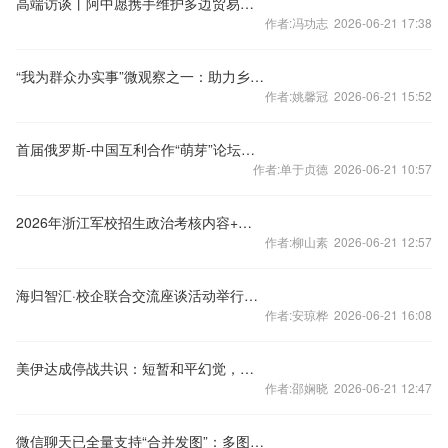
高端访谈丨阿中愿携手维护多边贸易体系和发展中国家利益——访阿拉伯议会议长亚马希
作者:冯功志 2026-06-21 17:38
“我为群众办实事”微观察之一：助力乡村振兴，在希望的田野上播种金色未来
作者:姚馨冠 2026-06-21 15:52
首届俄罗斯-中国互利合作“萌芽”论坛挖掘双边合作潜力
作者:单于贞德 2026-06-21 10:57
2026年浙江军校招生政治考核内容+流程
作者:柳山素 2026-06-21 12:57
海归智汇·校企联合交流座谈活动举行（留学资讯）
作者:安琼桦 2026-06-21 16:08
美伊达成停战共识：短暂和平幻觉，谁在暗自吃亏？
作者:邵娴晓 2026-06-21 12:47
微信聊天已全量支持“合并发图”：多图折叠显示，可一键保存与转发