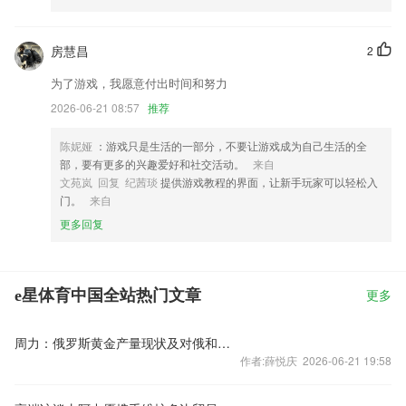
房慧昌
2
为了游戏，我愿意付出时间和努力
2026-06-21 08:57
推荐
陈妮娅
：游戏只是生活的一部分，不要让游戏成为自己生活的全
部，要有更多的兴趣爱好和社交活动。
来自
文苑岚 回复 纪茜琰
提供游戏教程的界面，让新手玩家可以轻松入
门。
来自
更多回复
e星体育中国全站热门文章
更多
周力：俄罗斯黄金产量现状及对俄和世界经济的影响
作者:薛悦庆 2026-06-21 19:58