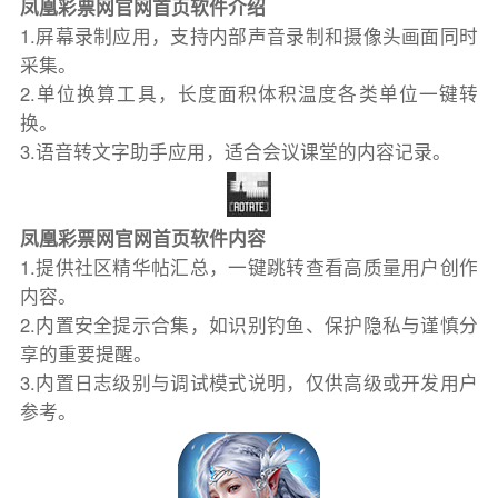
凤凰彩票网官网首页软件介绍
1.屏幕录制应用，支持内部声音录制和摄像头画面同时
采集。
2.单位换算工具，长度面积体积温度各类单位一键转
换。
3.语音转文字助手应用，适合会议课堂的内容记录。
凤凰彩票网官网首页软件内容
1.提供社区精华帖汇总，一键跳转查看高质量用户创作
内容。
2.内置安全提示合集，如识别钓鱼、保护隐私与谨慎分
享的重要提醒。
3.内置日志级别与调试模式说明，仅供高级或开发用户
参考。