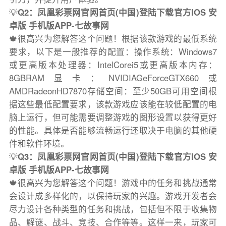
💡
Q2：凤凰彩票网官网首页(中国)登陆下载官方IOS 安
卓版 手机版APP-七故事网
🍁很高兴为您解答这个问题！根据该款游戏的最低系统
要求，以下是一般推荐的配置：操作系统：Windows7
或更高版本处理器：IntelCorei5或更高版本内存：
8GBRAM显卡：NVIDIAGeForceGTX660或
AMDRadeonHD7870存储空间：至少50GB可用空间根
据这些最低配置要求，该款游戏应该能在较低配置的电
脑上运行，但可能需要调整游戏的图形设置以获得更好
的性能。具体是否能够流畅运行还取决于电脑的其他硬
件和软件环境。
💡
Q3：凤凰彩票网官网首页(中国)登陆下载官方IOS 安
卓版 手机版APP-七故事网
🍁很高兴为您解答这个问题！游戏中的任务和挑战通常
会设计成多样化的，以保持玩家的兴趣。游戏开发者会
尽力设计各种类型的任务和挑战，包括但不限于收集物
品、解谜、战斗、竞技、合作等等。这样一来，玩家可