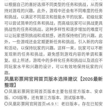
以根据自己的喜好选择不同类型的任务和挑战，从而保
持对游戏的兴趣。此外，游戏中还会有不同难度的任务
和挑战，以满足不同层次和技能水平的玩家。初级玩家
可以尝试简单的任务和挑战，而高级玩家可以挑战更具
挑战性的任务和挑战。这种多样性和逐步增加的难度可
以让玩家感到挑战和成就感，进而保持他们的兴趣。此
外，一些游戏还会定期更新任务和挑战，引入新的内容
和活动，以保持玩家的兴趣。这样一来，玩家可以不断
发现新的任务和挑战，避免感到游戏内容的单调和重
复。综上所述，游戏中的多样化任务和挑战以及适应不
同玩家水平和兴趣的设计，可以有效地保持玩家的兴
趣。
凤凰彩票网官网首页版本选择建议【2026最新
整理】
💮凤凰彩票网官网首页版本主要包括官方版本、安卓
版、iOS版等，还有第三方版本、测试版本等。
💮凤凰彩票网官网首页v6.9.1：老旧版本，存在已知安