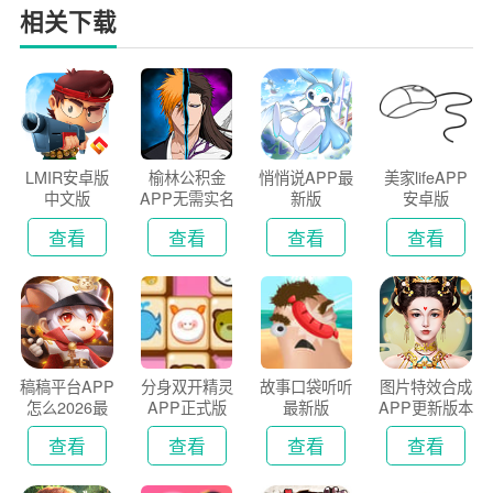
相关下载
LMIR安卓版
榆林公积金
悄悄说APP最
美家lifeAPP
中文版
APP无需实名
新版
安卓版
认证版
查看
查看
查看
查看
稿稿平台APP
分身双开精灵
故事口袋听听
图片特效合成
怎么2026最
APP正式版
最新版
APP更新版本
新版
2026
查看
查看
查看
查看