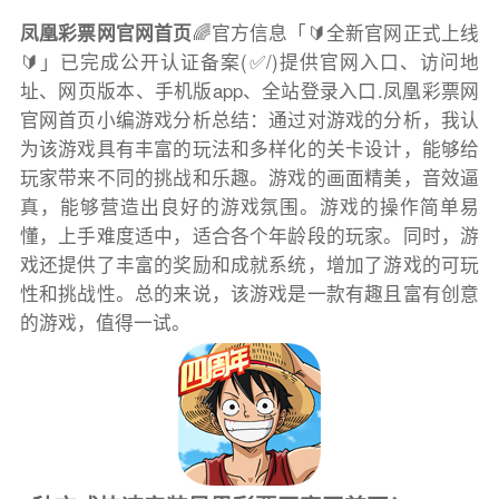
凤凰彩票网官网首页
🌈官方信息「🔰全新官网正式上线
🔰」已完成公开认证备案(✅/)提供官网入口、访问地
址、网页版本、手机版app、全站登录入口.凤凰彩票网
官网首页小编游戏分析总结：通过对游戏的分析，我认
为该游戏具有丰富的玩法和多样化的关卡设计，能够给
玩家带来不同的挑战和乐趣。游戏的画面精美，音效逼
真，能够营造出良好的游戏氛围。游戏的操作简单易
懂，上手难度适中，适合各个年龄段的玩家。同时，游
戏还提供了丰富的奖励和成就系统，增加了游戏的可玩
性和挑战性。总的来说，该游戏是一款有趣且富有创意
的游戏，值得一试。