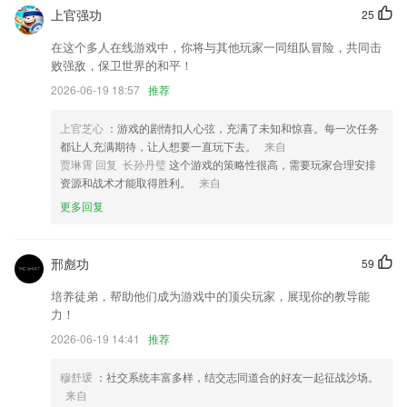
上官强功
25
优化了部分手机拍照画质不够清晰的问题
在这个多人在线游戏中，你将与其他玩家一同组队冒险，共同击
仓库管理开放可修改权限；
败强敌，保卫世界的和平！
安全加固，提升安全性
2026-06-19 18:57
推荐
新增自动冻结跳过通知中应用设置
上官芝心
：游戏的剧情扣人心弦，充满了未知和惊喜。每一次任务
支持设置中文键盘展示小写字母，更贴合长辈拼音使用习惯；
都让人充满期待，让人想要一直玩下去。
来自
贾琳霄 回复 长孙丹璧
这个游戏的策略性很高，需要玩家合理安排
gps实时海拔，好用的定位工具手机软件
资源和战术才能取得胜利。
来自
联系我们
更多回复
以上就是开云电竞信誉02的介绍，如果您喜欢这款软件，您可以到应用
商店进行打分评论，说出您的使用经历，以帮助我们更好的对产品进行优
化修改。
邢彪功
59
培养徒弟，帮助他们成为游戏中的顶尖玩家，展现你的教导能
力！
2026-06-19 14:41
推荐
穆舒瑗
：社交系统丰富多样，结交志同道合的好友一起征战沙场。
来自