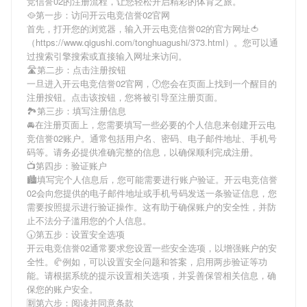
竞信誉02
的注册流程，让您轻松开启精彩的体育之旅。
🥘第一步：访问开云电竞信誉02官网
首先，打开您的浏览器，输入
开云电竞信誉02
的官方网址🍅
（https://www.qigushi.com/tonghuagushi/373.html）。您可以通
过搜索引擎搜索或直接输入网址来访问。
🛣第二步：点击注册按钮
一旦进入
开云电竞信誉02
官网，🕐您会在页面上找到一个醒目的
注册按钮。点击该按钮，您将被引导至注册页面。
🏞第三步：填写注册信息
🚘在注册页面上，您需要填写一些必要的个人信息来创建
开云电
竞信誉02
账户。通常包括用户名、密码、电子邮件地址、手机号
码等。请务必提供准确完整的信息，以确保顺利完成注册。
📺第四步：验证账户
🏙填写完个人信息后，您可能需要进行账户验证。
开云电竞信誉
02
会向您提供的电子邮件地址或手机号码发送一条验证信息，您
需要按照提示进行验证操作。这有助于确保账户的安全性，并防
止不法分子滥用您的个人信息。
🕠第五步：设置安全选项
开云电竞信誉02
通常要求您设置一些安全选项，以增强账户的安
全性。🥐例如，可以设置安全问题和答案，启用两步验证等功
能。请根据系统的提示设置相关选项，并妥善保管相关信息，确
保您的账户安全。
🈹第六步：阅读并同意条款