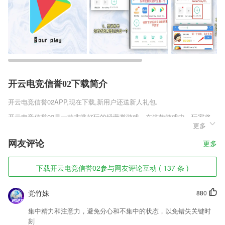
开云电竞信誉02下载简介
开云电竞信誉02
APP,现在下载,新用户还送新人礼包.
开云电竞信誉02是一款非常好玩的经营类游戏，在这款游戏中，玩家将
更多
化身一个富二代，展开一段新的人生，开局没多少钱，只能建造一个小奶
茶店，在这过程中玩家可以聘请一个秘书，然后召集各种人才，这些人才
网友评论
更多
都是根据国内外的一些知名人物的形象改编而成，形象的设计十分的生动
形象，还有一些言语上的互动非常好玩。
下载开云电竞信誉02参与网友评论互动 ( 137 条 )
开云电竞信誉02软件特色
1,独特的美化效果，一键即可节省时间。
党竹妹
880
2,苦于没有感兴趣的课程？全时安APP支持海量优质课程随心选，根据兴
集中精力和注意力，避免分心和不集中的状态，以免错失关键时
趣推荐相关课程，将最新的课程全部展现在你面前，满足你的学习需求，
刻