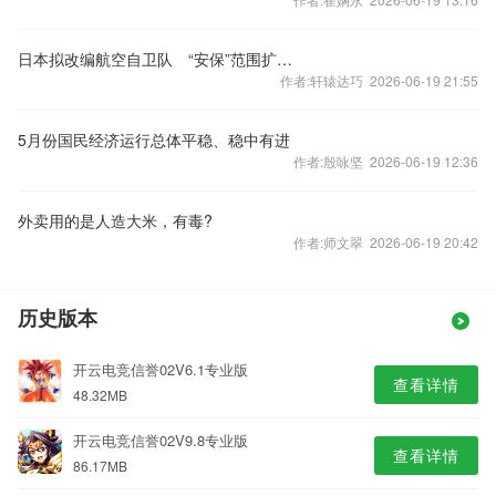
日本拟改编航空自卫队 “安保”范围扩至宇宙
作者:轩辕达巧 2026-06-19 21:55
5月份国民经济运行总体平稳、稳中有进
作者:殷咏坚 2026-06-19 12:36
外卖用的是人造大米，有毒?
作者:师文翠 2026-06-19 20:42
历史版本
开云电竞信誉02V6.1专业版
查看详情
48.32MB
开云电竞信誉02V9.8专业版
查看详情
86.17MB