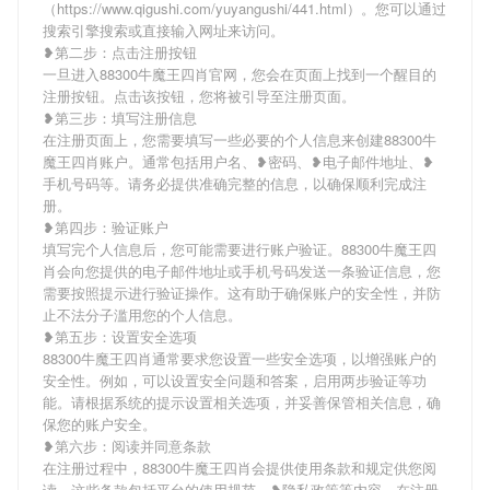
（https://www.qigushi.com/yuyangushi/441.html）。您可以通过
搜索引擎搜索或直接输入网址来访问。
❥第二步：点击注册按钮
一旦进入88300牛魔王四肖官网，您会在页面上找到一个醒目的
注册按钮。点击该按钮，您将被引导至注册页面。
❥第三步：填写注册信息
在注册页面上，您需要填写一些必要的个人信息来创建88300牛
魔王四肖账户。通常包括用户名、❥密码、❥电子邮件地址、❥
手机号码等。请务必提供准确完整的信息，以确保顺利完成注
册。
❥第四步：验证账户
填写完个人信息后，您可能需要进行账户验证。88300牛魔王四
肖会向您提供的电子邮件地址或手机号码发送一条验证信息，您
需要按照提示进行验证操作。这有助于确保账户的安全性，并防
止不法分子滥用您的个人信息。
❥第五步：设置安全选项
88300牛魔王四肖通常要求您设置一些安全选项，以增强账户的
安全性。例如，可以设置安全问题和答案，启用两步验证等功
能。请根据系统的提示设置相关选项，并妥善保管相关信息，确
保您的账户安全。
❥第六步：阅读并同意条款
在注册过程中，88300牛魔王四肖会提供使用条款和规定供您阅
读。这些条款包括平台的使用规范、❥隐私政策等内容。在注册