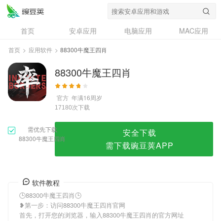
88300牛魔王四肖
首页
安卓应用
电脑应用
MAC应用
资讯
专题
设计奖
创意应用
首页
>
应用软件
>
88300牛魔王四肖
问答
88300牛魔王四肖
官方
年满16周岁
次下载
17180
需优先下载
安全下载
88300牛魔王四肖
需下载豌豆荚APP
软件教程
🕒88300牛魔王四肖🕒
❥第一步：访问88300牛魔王四肖官网
首先，打开您的浏览器，输入88300牛魔王四肖的官方网址