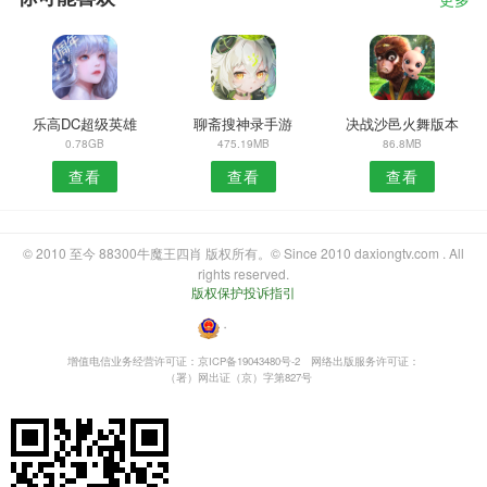
更多
乐高DC超级英雄
聊斋搜神录手游
决战沙邑火舞版本
0.78GB
475.19MB
86.8MB
查看
查看
查看
© 2010 至今 88300牛魔王四肖 版权所有。© Since 2010 daxiongtv.com . All
rights reserved.
版权保护投诉指引
・
增值电信业务经营许可证：京ICP备19043480号-2
网络出版服务许可证：
（署）网出证（京）字第827号