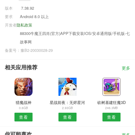
版本
7.38.92
要求
Android 8.0 以上
开发者
隐私政策
88300牛魔王四肖(官方)APP下载安装IOS/安卓通用版/手机版-七
故事网
备案号：豫B2-20030028-29
相关应用推荐
更多
猎魔战神
星战前夜：无烬星河
砍树基建狂魔3D
0.6GB
2.93GB
246.3MB
查看
查看
查看
你可能喜欢