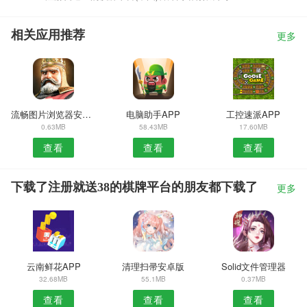
相关应用推荐
更多
流畅图片浏览器安卓版
电脑助手APP
工控速派APP
0.63MB
58.43MB
17.60MB
查看
查看
查看
下载了注册就送38的棋牌平台的朋友都下载了
更多
云南鲜花APP
清理扫帚安卓版
Solid文件管理器
32.68MB
55.1MB
0.37MB
查看
查看
查看