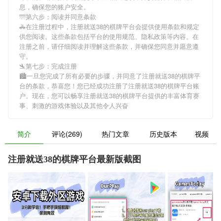
息，确保您的账户安全。
🌁第六步：阅读并同意条款
🚓在注册过程中，
注册就送38的棋牌平台
会提供使用条款和规定
供您阅读。这些条款包括平台的使用规范、隐私政策等内容。在
注册之前，请仔细阅读并理解这些条款，并确保您同意并愿意遵
守。
🛬第七步：完成注册
🏙一旦您完成了所有必要的步骤，并同意了
注册就送38的棋牌平
台
的条款，恭喜您！您已经成功注册了注册就送38的棋牌平台账
户。现在，您可以畅享
注册就送38的棋牌平台
提供的丰富体育赛
事、刺激的游戏体验以及其他令人兴奋
简介
评论(269)
热门文章
历史版本
视频
注册就送38的棋牌平台最新版截图