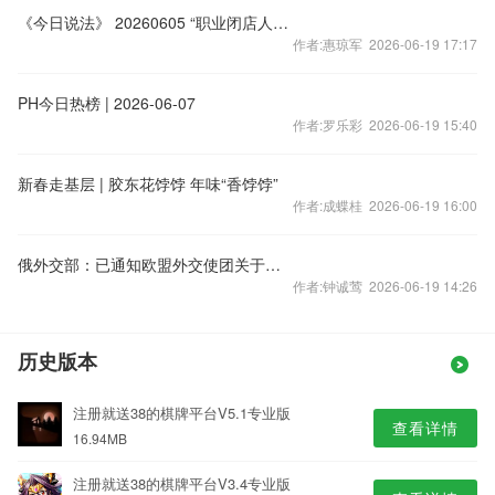
《今日说法》 20260605 “职业闭店人”需严惩
作者:惠琼军 2026-06-19 17:17
PH今日热榜 | 2026-06-07
作者:罗乐彩 2026-06-19 15:40
新春走基层 | 胶东花饽饽 年味“香饽饽”
作者:成蝶桂 2026-06-19 16:00
俄外交部：已通知欧盟外交使团关于外交人员进出入境新程序
作者:钟诚莺 2026-06-19 14:26
历史版本
注册就送38的棋牌平台V5.1专业版
查看详情
16.94MB
注册就送38的棋牌平台V3.4专业版