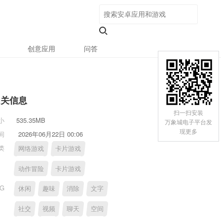
创意应用
问答
相关信息
扫一扫安装
小
535.35MB
万象城电子平台发
现更多
间
2026年06月22日 00:06
类
网络游戏
卡片游戏
动作冒险
卡片游戏
AG
休闲
趣味
消除
文字
社交
视频
聊天
空间