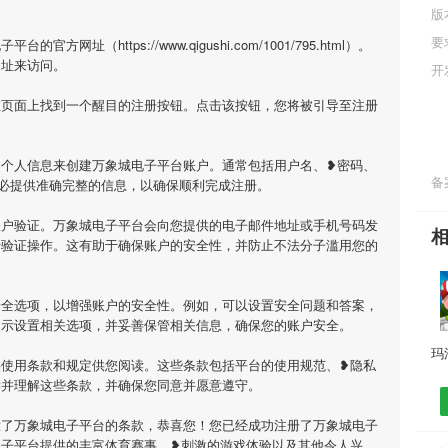
版
要
址（https://www.qigushi.com/1001/795.html）。
网址来访问。
开
在页面上找到一个醒目的注册按钮。点击该按钮，您将被引导至注册
的个人信息来创建万象城电子平台账户。通常包括用户名、❥密码、
备案
必提供准确完整的信息，以确保顺利完成注册。
账户验证。万象城电子平台会向您提供的电子邮件地址或手机号码发
行验证操作。这有助于确保账户的安全性，并防止不法分子滥用您的
安全选项，以增强账户的安全性。例如，可以设置安全问题和答案，
提示设置相关选项，并妥善保管相关信息，确保您的账户安全。
供使用条款和规定供您阅读。这些条款包括平台的使用规范、❥隐私
读并理解这些条款，并确保您同意并愿意遵守。
意了万象城电子平台的条款，恭喜您！您已经成功注册了万象城电子
电子平台提供的丰富体育赛事、❥刺激的游戏体验以及其他令人兴