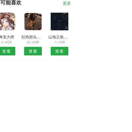
你可能喜欢
更多
舞龙大师
狂热箭头游戏
山海之痕刀剑情缘
8.18GB
22.43MB
11.0MB
查看
查看
查看