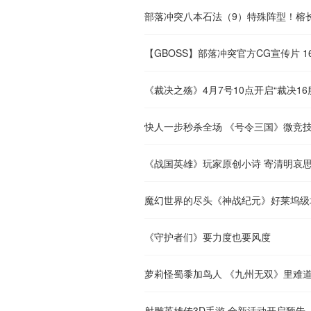
部落冲突八本石法（9）特殊阵型！榕
【GBOSS】部落冲突官方CG宣传片 1
《裁决之殇》4月7号10点开启“裁决16
快人一步秒杀全场 《号令三国》微竞
《战国英雄》玩家原创小诗 寄清明哀
魔幻世界的尽头《神战纪元》好莱坞级
《守护者们》要力度也要风度
萝莉怪蜀黍加鸟人 《九州无双》里难
射雕英雄传3D手游 全新活动开启预告