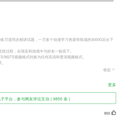
0多万道同步精讲试题，一万多个动漫学习资源等组成的3000G后台下
竞技过程，在现实和游戏中与好友一较高下。
TS/M2TS视频格式转换为任何高清和普清视频格式。
关。
收起
更多
平台，参与网友评论互动 ( 9855 条 )
950