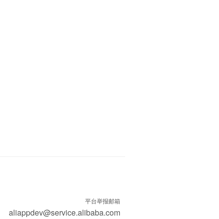
平台举报邮箱
aliappdev@service.alibaba.com