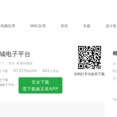
电脑应用
MAC应用
资讯
专题
设计奖
城电子平台
官方
年满16周岁
大
次下载
97.31%
好评率
441
人评论
时
扫码打开当前页下载
分
先下载
安全下载
城电子平台
需下载豌豆荚APP
T