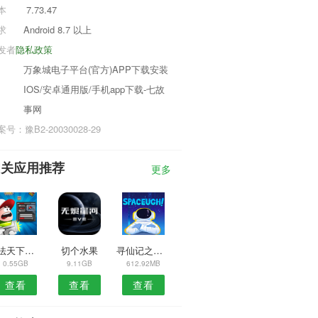
本
7.73.47
求
Android 8.7 以上
发者
隐私政策
万象城电子平台(官方)APP下载安装
IOS/安卓通用版/手机app下载-七故
事网
号：豫B2-20030028-29
相关应用推荐
更多
玛法天下传说
切个水果
寻仙记之问道
0.55GB
9.11GB
612.92MB
查看
查看
查看