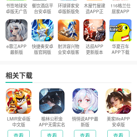
书签地球安
餐饮酒店平
环球驿家安
木屋竹屋建
116格兰仕
卓版无广告
台安卓版
卓版新版免
造APP正
居家APP
官方正版
2026版
费下载
版2026
手机版
e蓉江APP
快捷奏安卓
射洪容兴物
达叔APP
华夏召车
最新版
版官网版
业安卓版客
更新版本
APP下载
户端
2026
安装2026
相关下载
LMIR安卓版
榆林公积金
悄悄说APP最
美家lifeAPP
中文版
APP无需实名
新版
安卓版
认证版
查看
查看
查看
查看