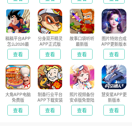
稿稿平台APP
分身双开精灵
故事口袋听听
图片特效合成
怎么2026最
APP正式版
最新版
APP更新版本
新版
2026
查看
查看
查看
查看
大角APP电脑
制香行业平台
照片视频备份
慧安星APP更
免费版
APP下载安装
安卓版免登陆
新版本
2026
版
查看
查看
查看
查看