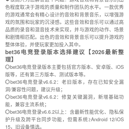
色程度取决于游戏的质量和制作团队的水平。一款优秀
的游戏通常会有精心设计的音效和背景音乐，以增强游
戏的氛围和玩家的沉浸感。这些音效和音乐可以通过高
品质的录音和混音技术来实现，并与游戏的动作、场景
和剧情相匹配。出色的音效和背景音乐可以提升游戏的
整体体验，并使玩家更加投入其中。
bet36电竞登录版本选择建议【2026最新整
理】
💮bet36电竞登录版本主要包括官方版本、安卓版、iOS
版等，还有第三方版本、测试版本等。
💮bet36电竞登录v6.6.2：老旧版本，存在已知安全漏
洞/兼容性问题，建议升级；
💮bet36电竞登录v6.6.2：修复关键漏洞，新增基础功
能，兼容主流系统；
💮bet36电竞登录v6.6.2以上：含最新性能优化、隐私保
护升级及跨平台同步功能，但需系统≥Android 12/iOS
15，旧设备慎选。