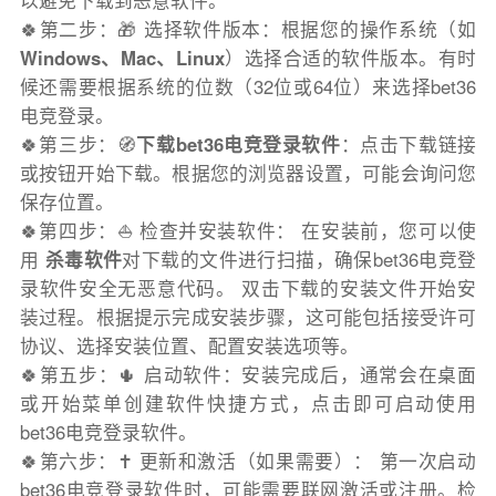
以避免下载到恶意软件。
🍀第二步：🎁 选择软件版本：根据您的操作系统（如
Windows、Mac、Linux
）选择合适的软件版本。有时
候还需要根据系统的位数（32位或64位）来选择bet36
电竞登录。
🍀第三步：🧭
下载bet36电竞登录软件
：点击下载链接
或按钮开始下载。根据您的浏览器设置，可能会询问您
保存位置。
🍀第四步：⛵️ 检查并安装软件： 在安装前，您可以使
用
杀毒软件
对下载的文件进行扫描，确保bet36电竞登
录软件安全无恶意代码。 双击下载的安装文件开始安
装过程。根据提示完成安装步骤，这可能包括接受许可
协议、选择安装位置、配置安装选项等。
🍀第五步：🌵 启动软件：安装完成后，通常会在桌面
或开始菜单创建软件快捷方式，点击即可启动使用
bet36电竞登录软件。
🍀第六步：✝️ 更新和激活（如果需要）： 第一次启动
bet36电竞登录软件时，可能需要联网激活或注册。检