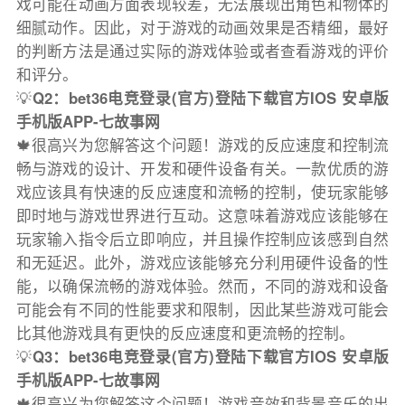
戏可能在动画方面表现较差，无法展现出角色和物体的
细腻动作。因此，对于游戏的动画效果是否精细，最好
的判断方法是通过实际的游戏体验或者查看游戏的评价
和评分。
💡
Q2：bet36电竞登录(官方)登陆下载官方IOS 安卓版
手机版APP-七故事网
🍁很高兴为您解答这个问题！游戏的反应速度和控制流
畅与游戏的设计、开发和硬件设备有关。一款优质的游
戏应该具有快速的反应速度和流畅的控制，使玩家能够
即时地与游戏世界进行互动。这意味着游戏应该能够在
玩家输入指令后立即响应，并且操作控制应该感到自然
和无延迟。此外，游戏应该能够充分利用硬件设备的性
能，以确保流畅的游戏体验。然而，不同的游戏和设备
可能会有不同的性能要求和限制，因此某些游戏可能会
比其他游戏具有更快的反应速度和更流畅的控制。
💡
Q3：bet36电竞登录(官方)登陆下载官方IOS 安卓版
手机版APP-七故事网
🍁很高兴为您解答这个问题！游戏音效和背景音乐的出