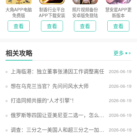
大角APP电脑
制香行业平台
照片视频备份
慧安星APP更
免费版
APP下载安装
安卓版免登陆
新版本
2026
版
查看
查看
查看
查看
相关攻略
更多
上海临港：独立董事张湧因工作调整离任
2026-06-19
想在乌克兰当官？先问问风水大师
2026-06-19
打造同频共振的“人才引擎”！
2026-06-19
俄罗斯等四国让亚美尼亚二选一，怎么回事？
2026-06-19
调查：三分之一美国人和超三分之一加拿大人感到经济压力
2026-06-19