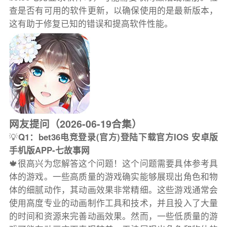
查是否有可用的软件更新，以确保使用的是最新版本，
这有助于修复已知的错误和提高软件性能。
网友提问（2026-06-19合集）
💡
Q1：bet36电竞登录(官方)登陆下载官方IOS 安卓版
手机版APP-七故事网
🍁很高兴为您解答这个问题！这个问题需要具体参考具
体的游戏。一些高质量的游戏确实能够展现出角色和物
体的细腻动作，其动画效果非常精细。这些游戏通常会
使用高度专业的动画制作工具和技术，并且投入了大量
的时间和资源来完善动画效果。然而，一些低质量的游