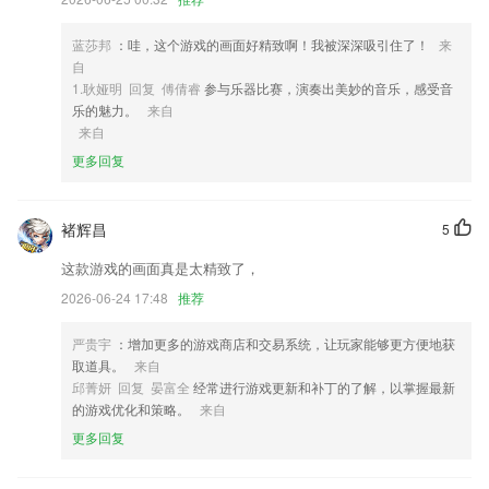
4,与千万强者争霸榜首，背书见证你的努力。
5,可以直接点击进入个人页面，去查看商品信息，短视频以及直播内容。
蓝莎邦
：哇，这个游戏的画面好精致啊！我被深深吸引住了！
来
6,下很多热门的资源这里都有，而且不需要花钱也能看，全网免费看；
自
1.耿娅明 回复 傅倩睿
参与乐器比赛，演奏出美妙的音乐，感受音
下载炸真人炸金花软件优势
乐的魅力。
来自
来自
1.·在家随时随地都可以进行学习，爸妈再也不用担心学习辅导的问题
了。
更多回复
2.可以在线对培训的课程内容进行评论和提问，第一时间得出答案；
3.与海量精华视频来一次不期而遇。
褚辉昌
5
4.海量有声读物教材资源，这里为用户汇集了大量不同领域的实用英语教
这款游戏的画面真是太精致了，
材资源，还附带了丰富的多媒体内容。
2026-06-24 17:48
推荐
5.让用户可以随时随地做实验，能够让学习更简单。
严贵宇
：增加更多的游戏商店和交易系统，让玩家能够更方便地获
6.如何拥有诗意的品质生活？从瑜伽、美妆、声音、早教、摄影、收纳等
取道具。
来自
各个生活技能提升你的生活能力，让你重获生活的乐趣。
邱菁妍 回复 晏富全
经常进行游戏更新和补丁的了解，以掌握最新
下载炸真人炸金花更新了什么?
的游戏优化和策略。
来自
更多回复
其他优化和修复
优化操作面板功能