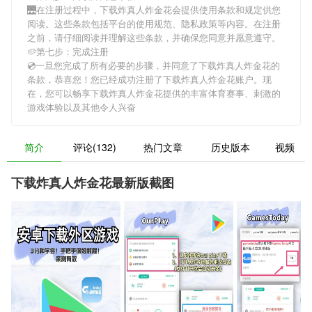
🌉在注册过程中，
下载炸真人炸金花
会提供使用条款和规定供您
阅读。这些条款包括平台的使用规范、隐私政策等内容。在注册
之前，请仔细阅读并理解这些条款，并确保您同意并愿意遵守。
🥔第七步：完成注册
💿一旦您完成了所有必要的步骤，并同意了
下载炸真人炸金花
的
条款，恭喜您！您已经成功注册了下载炸真人炸金花账户。现
在，您可以畅享
下载炸真人炸金花
提供的丰富体育赛事、刺激的
游戏体验以及其他令人兴奋
简介
评论(132)
热门文章
历史版本
视频
下载炸真人炸金花最新版截图