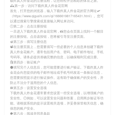
载炸真人炸金花
的注册流程，让您轻松开启精彩的体育之旅。
🕰第一步：访问下载炸真人炸金花官网
首先，打开您的浏览器，输入
下载炸真人炸金花
的官方网址🛩
（https://www.qigushi.com/qi/1666619817165431.html）。您可
以通过搜索引擎搜索或直接输入网址来访问。
🕔第二步：点击注册按钮
一旦进入
下载炸真人炸金花
官网，📸您会在页面上找到一个醒目
的注册按钮。点击该按钮，您将被引导至注册页面。
🍯第三步：填写注册信息
📽在注册页面上，您需要填写一些必要的个人信息来创建
下载炸
真人炸金花
账户。通常包括用户名、密码、电子邮件地址、手机
号码等。请务必提供准确完整的信息，以确保顺利完成注册。
🗿第四步：验证账户
⚫填写完个人信息后，您可能需要进行账户验证。
下载炸真人炸
金花
会向您提供的电子邮件地址或手机号码发送一条验证信息，
您需要按照提示进行验证操作。这有助于确保账户的安全性，并
防止不法分子滥用您的个人信息。
🍔第五步：设置安全选项
下载炸真人炸金花
通常要求您设置一些安全选项，以增强账户的
安全性。🕖例如，可以设置安全问题和答案，启用两步验证等功
能。请根据系统的提示设置相关选项，并妥善保管相关信息，确
保您的账户安全。
🐡第六步：阅读并同意条款