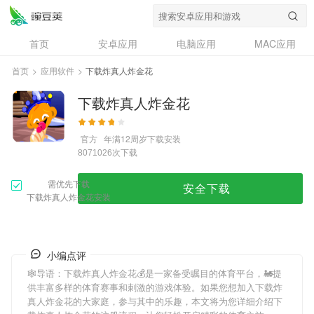
首页
安卓应用
电脑应用
MAC应用
资讯
专题
设计奖
创意应用
首页
>
应用软件
>
下载炸真人炸金花
问答
下载炸真人炸金花
官方
年满12周岁
下载安装
次下载
8071026
需优先下载
安全下载
下载炸真人炸金花安装
小编点评
🕸导语：
下载炸真人炸金花
💰是一家备受瞩目的体育平台，🚂提
供丰富多样的体育赛事和刺激的游戏体验。如果您想加入
下载炸
真人炸金花
的大家庭，参与其中的乐趣，本文将为您详细介绍
下