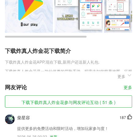
下载炸真人炸金花下载简介
下载炸真人炸金花
APP,现在下载,新用户还送新人礼包.
下载炸真人炸金花是一款仙侠类的冒险手游，探索未知的世界地图，征服
更多
异兽，和队友一起战斗，游戏玩法充满挑战性，画风制作精良，在游戏里
可以欣赏到各种美丽的风景，也认识志同道合的小伙伴，快来加入游戏写
网友评论
更多
下自己的传奇故事，体验更好的冒险快感。
下载炸真人炸金花软件特色
下载下载炸真人炸金花参与网友评论互动 ( 51 条 )
1,创造更多价值
柴星容
187
2,【证券从业免费视频】
3,方便患者进行实时候诊队列查询
提供更多的免费活动和限时活动，增加玩家参与度！
2026-06-25 00:32
推荐