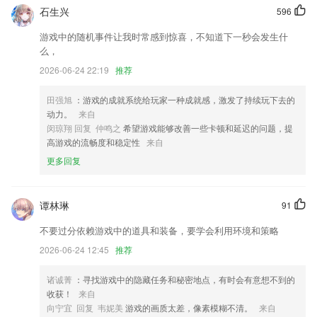
新增在路上视频分享，分享路上所见所闻。
石生兴
596
优化部分功能，更多彩蛋等你发现
游戏中的随机事件让我时常感到惊喜，不知道下一秒会发生什
么，
全新改版：加强安全性；
2026-06-24 22:19
推荐
完善了地址库信息。
联系我们
田强旭
：游戏的成就系统给玩家一种成就感，激发了持续玩下去的
以上就是下载炸真人炸金花的介绍，如果您喜欢这款软件，您可以到应用
动力。
来自
商店进行打分评论，说出您的使用经历，以帮助我们更好的对产品进行优
闵琼翔 回复 仲鸣之
希望游戏能够改善一些卡顿和延迟的问题，提
化修改。
高游戏的流畅度和稳定性
来自
更多回复
谭林琳
91
不要过分依赖游戏中的道具和装备，要学会利用环境和策略
2026-06-24 12:45
推荐
诸诚菁
：寻找游戏中的隐藏任务和秘密地点，有时会有意想不到的
收获！
来自
向宁宜 回复 韦妮美
游戏的画质太差，像素模糊不清。
来自