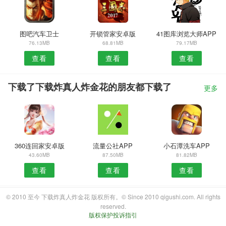
图吧汽车卫士
开锁管家安卓版
41图库浏览大师APP
76.13MB
68.81MB
79.17MB
查看
查看
查看
下载了下载炸真人炸金花的朋友都下载了
更多
360连回家安卓版
流量公社APP
小石潭洗车APP
43.60MB
87.50MB
81.82MB
查看
查看
查看
© 2010 至今 下载炸真人炸金花 版权所有。© Since 2010 qigushi.com. All rights
reserved.
版权保护投诉指引