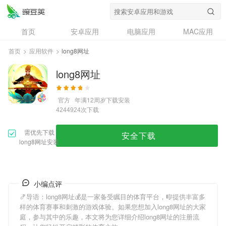
首页
安卓应用
电脑应用
MAC应用
资讯
专题
设计奖
创意应用
首页
>
应用软件
>
long8网址
问答
long8网址
官方
年满12周岁
下载安装
次下载
4244924
需优先下载
安全下载
long8网址安装
小编点评
🍤导语：
long8网址
💰是一家备受瞩目的体育平台，🎼提供丰富多
样的体育赛事和刺激的游戏体验。如果您想加入
long8网址
的大家
庭，参与其中的乐趣，本文将为您详细介绍
long8网址
的注册流