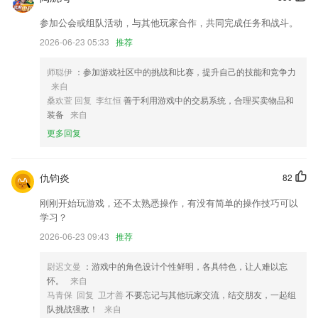
修复 今日头条视频解析偶现闪退问题。
参加公会或组队活动，与其他玩家合作，共同完成任务和战斗。
开发商：北京有求必应科技有限公司
2026-06-23 05:33
推荐
全局搜索优化
师聪伊
：参加游戏社区中的挑战和比赛，提升自己的技能和竞争力
帖子回复支持消息通知，圈子互动更完善；
来自
字体大小和图标尺寸优化
桑欢萱 回复 李红恒
善于利用游戏中的交易系统，合理买卖物品和
装备
来自
优化更新，增加机构订阅功能。
更多回复
联系我们
以上就是long8网址的介绍，如果您喜欢这款软件，您可以到应用商店进
行打分评论，说出您的使用经历，以帮助我们更好的对产品进行优化修
仇钧炎
82
改。
刚刚开始玩游戏，还不太熟悉操作，有没有简单的操作技巧可以
学习？
2026-06-23 09:43
推荐
尉迟文曼
：游戏中的角色设计个性鲜明，各具特色，让人难以忘
怀。
来自
马青保 回复 卫才善
不要忘记与其他玩家交流，结交朋友，一起组
队挑战强敌！
来自