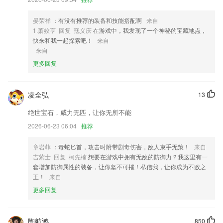
4,孩子的每次进步都被记录,强化孩子的好习惯,与亲人一起分享孩子成长
快乐
晏荣祥
：有没有推荐的装备和技能搭配啊
来自
1.萧姣亨 回复 寇义庆
在游戏中，我发现了一个神秘的宝藏地点，
5,【简洁】INKredible 只有一个使命：在 片剂 上创造出无与伦比的书写
快来和我一起探索吧！
来自
体验。它应该没有任何干扰。事实上，您一般不会看到任何用户界面控件
来自
或按钮，只有一张用来书写的白纸。
更多回复
6,海量书库:你想看的,这里都有!
long8网址软件优势
凌全弘
13
1.老师发布的「考试」、「作业」、「点名」；
绝世宝石，威力无匹，让你无所不能
2.记忆当前阅读进度，下次打开时还原当前进度
2026-06-23 06:04
推荐
3.学习类别选择，根据场景模式就能学习到课程；
章岩菲
：毒蛇匕首，攻击时附带剧毒伤害，敌人束手无策！
来自
4.轻轻松松好玩儿的答题游戏玩法，有意思的话等你来，还能领取丰富巨
吉紫士 回复 柯先楠
想要在游戏中拥有无敌的防御力？我这里有一
奖
套增加防御属性的装备，让你坚不可摧！私信我，让你成为不败之
5.提供了错题库，自动保存错题，还可以查看提供的分类错题。
王！
来自
6.了解不同的教学信息也会更加的简洁化，同时还可以更好的知晓通话交
更多回复
流带来的快捷
long8网址更新了什么?
陶航鸿
850