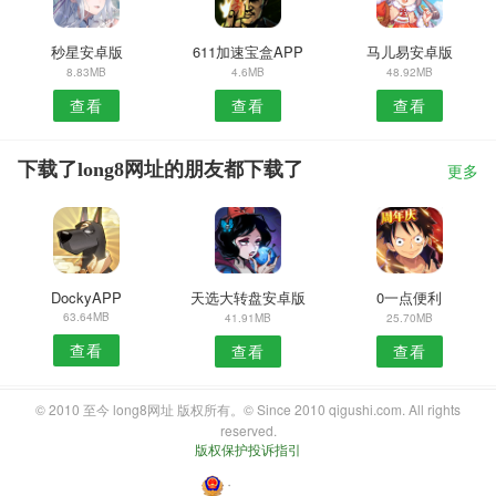
秒星安卓版
611加速宝盒APP
马儿易安卓版
8.83MB
4.6MB
48.92MB
查看
查看
查看
下载了long8网址的朋友都下载了
更多
DockyAPP
天选大转盘安卓版
0一点便利
63.64MB
41.91MB
25.70MB
查看
查看
查看
© 2010 至今 long8网址 版权所有。© Since 2010 qigushi.com. All rights
reserved.
版权保护投诉指引
・