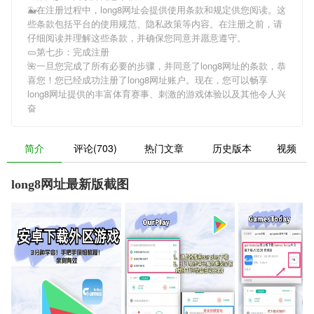
🐳在注册过程中，
long8网址
会提供使用条款和规定供您阅读。这
些条款包括平台的使用规范、隐私政策等内容。在注册之前，请
仔细阅读并理解这些条款，并确保您同意并愿意遵守。
🥒第七步：完成注册
🌺一旦您完成了所有必要的步骤，并同意了
long8网址
的条款，恭
喜您！您已经成功注册了long8网址账户。现在，您可以畅享
long8网址
提供的丰富体育赛事、刺激的游戏体验以及其他令人兴
奋
简介
评论(703)
热门文章
历史版本
视频
long8网址最新版截图