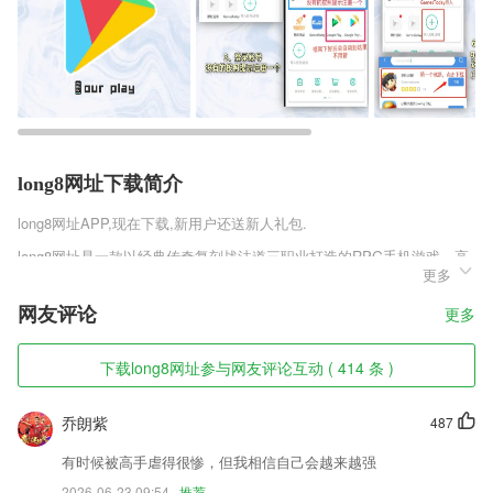
long8网址下载简介
long8网址
APP,现在下载,新用户还送新人礼包.
long8网址是一款以经典传奇复刻战法道三职业打造的RPG手机游戏，高
更多
度完美还原最初的动作战斗，让微操对战强势归来!游戏采用全新技术，
打造英雄合击系统，为战斗带来更多可能性!威名系统、守卫比奇、强力
网友评论
更多
特戒、角色转生、激战世界BOSS、万人攻沙等，配合丰富互动玩法。
long8网址软件特色
下载long8网址参与网友评论互动 ( 414 条 )
1,设置你感兴趣的话题，平台强烈推荐你阅读;
乔朗紫
487
2,拥有6000余名专业专职授课教师，面授和网校学员提供4500余种培训
课程；
有时候被高手虐得很惨，但我相信自己会越来越强
3,案例好课，操刀手深度解剖
2026-06-23 09:54
推荐