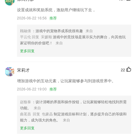
设置成就和奖励系统，激励用户继续玩下去，
优化应用图标
2026-06-22 16:56
推荐
新增卫生间点检功能;
行程模块若干优化
顾融倩
：游戏中的宠物养成系统很有趣
来自
平云伦 回复 宋媛顺
游戏中的竞技场是展示实力的舞台，向其他玩
加入直播新功能，二次元男神在穿越君等你！
家证明你的价值吧！
来自
小记打开速度优化
更多回复
>如遇特定游戏卡顿或功耗过高，请附带完整帧率记录截图反馈
联系我们
宋莉才
22
以上就是永恒棋牌电子娱乐的介绍，如果您喜欢这款软件，您可以到应用
商店进行打分评论，说出您的使用经历，以帮助我们更好的对产品进行优
增加游戏中的互动元素，让玩家能够参与到游戏世界中。
化修改。
2026-06-22 19:00
推荐
赵馥泰
：设计清晰的界面和操作按钮，让玩家能够轻松地找到所需
功能。
来自
曲茗昌 回复 包豪晶
制定游戏目标和计划，逐步提升自己的等级和
能力，成为强大的角色。
来自
更多回复