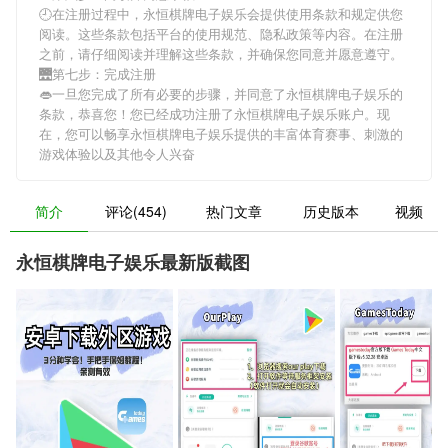
🕘在注册过程中，
永恒棋牌电子娱乐
会提供使用条款和规定供您
阅读。这些条款包括平台的使用规范、隐私政策等内容。在注册
之前，请仔细阅读并理解这些条款，并确保您同意并愿意遵守。
🌉第七步：完成注册
👄一旦您完成了所有必要的步骤，并同意了
永恒棋牌电子娱乐
的
条款，恭喜您！您已经成功注册了永恒棋牌电子娱乐账户。现
在，您可以畅享
永恒棋牌电子娱乐
提供的丰富体育赛事、刺激的
游戏体验以及其他令人兴奋
简介
评论(454)
热门文章
历史版本
视频
永恒棋牌电子娱乐最新版截图