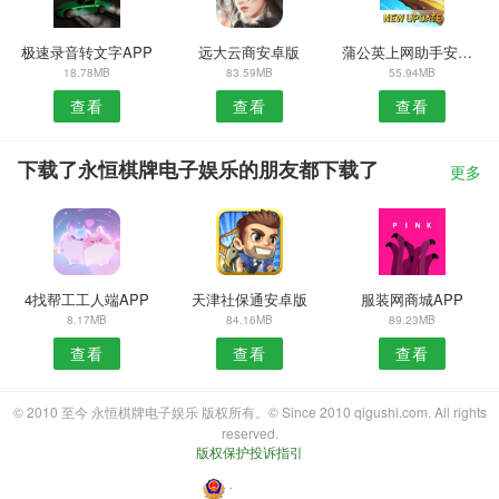
极速录音转文字APP
远大云商安卓版
蒲公英上网助手安卓版
18.78MB
83.59MB
55.94MB
查看
查看
查看
下载了永恒棋牌电子娱乐的朋友都下载了
更多
4找帮工工人端APP
天津社保通安卓版
服装网商城APP
8.17MB
84.16MB
89.23MB
查看
查看
查看
© 2010 至今 永恒棋牌电子娱乐 版权所有。© Since 2010 qigushi.com. All rights
reserved.
版权保护投诉指引
・