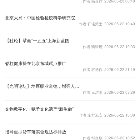
作者:高灵祥 2026-06-23 00:40
北京大兴：中国检验检疫科学研究院科技成果转化落地
作者:轩辕策士 2026-06-22 19:40
【社论】擘画“十五五”上海新蓝图
作者:魏琦瑾 2026-06-22 19:03
脊柱健康操在北京东城试点推广
作者:容博仪 2026-06-22 21:19
【光明论坛】培厚职业道德，增强人民精神力量
作者:元洁雨 2026-06-23 03:29
文物数字化：赋予文化遗产“新生命”
作者:东方岚安 2026-06-22 18:08
指导重型货车落实合规达标排放
作者:邹炎刚 2026-06-22 18:52