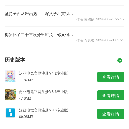
坚持全面从严治党——深入学习贯彻习近平党建思想系列述评之三
作者:储锦姣 2026-06-20 22:37
梅罗比了二十年没分出胜负：你又何必活在别人的标尺里？
作者:习灵馨 2026-06-21 03:23
历史版本
泛亚电竞官网注册V4.2专业版
查看详情
11.87MB
泛亚电竞官网注册V6.8专业版
查看详情
4.18MB
泛亚电竞官网注册V8.6专业版
查看详情
60.96MB