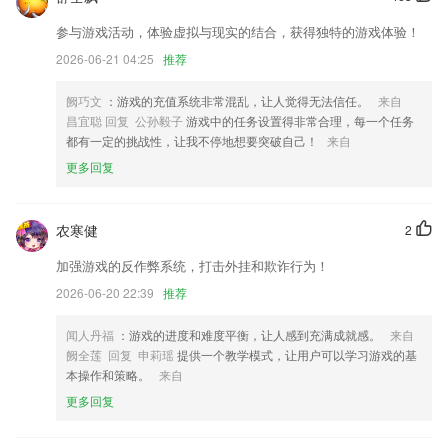
新增同城共配；
参与游戏活动，体验虚拟与现实的结合，获得独特的游戏体验！
功能使用界面和bug优化~
2026-06-21 04:25
推荐
下载并安装配套应用程序。新应用程序图标。
阙巧文
：游戏的充值系统非常混乱，让人觉得无法信任。
来自
新用户福利升级：享首月全场漫画免费畅读~
昌宜聪 回复 公孙毅子
游戏中的任务设置得非常合理，每一个任务
联系我们
都有一定的挑战性，让我不停地想要突破自己！
来自
以上就是泛亚电竞官网注册的介绍，如果您喜欢这款软件，您可以到应用
更多回复
商店进行打分评论，说出您的使用经历，以帮助我们更好的对产品进行优
化修改。
农寒健
2
加强游戏的反作弊系统，打击外挂和欺诈行为！
2026-06-20 22:39
推荐
闻人丹福
：游戏的进度和难度平衡，让人感到充满成就感。
来自
阙全莲 回复 申莉瑶
提供一个教学模式，让用户可以学习游戏的基
本操作和策略。
来自
更多回复