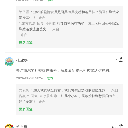
4,大量的实际案例与动画相结合，让孩子更加容易的接收和了解；
邰平霞
：游戏的剧情发展是否具有层次感和连贯性？能否引导玩家
5,所有的动物植物都在平台上有非常多的收录，通过照片了解到它们的详
沉浸其中？
来自
细信息，用户们可以在这里查看各种各样的照片，明白它们的含义。
1.东方咏洁 回复 高翔政
添加自动保存功能，防止玩家因意外情况
6,出行的交通方式丰富，多种出行方式任由2265用户挑选；
导致游戏进度丢失。
来自
来自
泛亚电竞官网注册软件优势
更多回复
1.引进国际化教材+自主研发结合，更适合中国青少儿学画画
2.应用截图
孔黛妍
31
3.语言拍照搜题：答案秒出，2265app助你考试一次过
关注游戏的社交媒体账号，获取最新资讯和独家活动福利。
4.直连教练端，不用出门即可在此对各个教练的上课安排进行查看。
2026-06-20 20:54
推荐
5.还有非常多的学习训练题，都可以在线来进行训练，每天可以看到自己
的学习成果
龙琬婉
：加入我的收徒阵营，我们将共赴游戏的冒险之旅！
来自
吕融叶 回复 宗政震生
刷了好几个小时，居然没掉到想要的装备，
6.所有视频高庆华播放，更流畅更舒适，适配更多屏幕播放。
好沮丧啊！
来自
泛亚电竞官网注册更新了什么?
更多回复
可自由导入或推送, 可自由编辑已导入商品
优化余额提现功能；
舒全飘
463