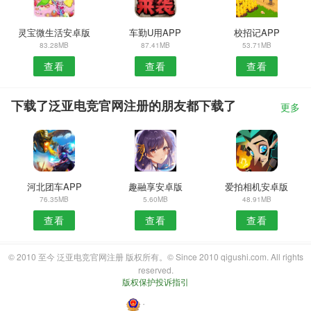
灵宝微生活安卓版
车勤U用APP
校招记APP
83.28MB
87.41MB
53.71MB
查看
查看
查看
下载了泛亚电竞官网注册的朋友都下载了
更多
河北团车APP
趣融享安卓版
爱拍相机安卓版
76.35MB
5.60MB
48.91MB
查看
查看
查看
© 2010 至今 泛亚电竞官网注册 版权所有。© Since 2010 qigushi.com. All rights
reserved.
版权保护投诉指引
・