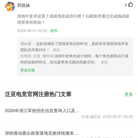
郭政妹
3
游戏中是否设置了成就系统或排行榜？玩家能否通过完成挑战获
得荣誉和奖励？
2026-06-21 00:52
推荐
通妹雁
：这款游戏给了我很多快乐的时光，真的非常感谢游戏开发
团队的辛勤付出！
来自
杭维致 回复 柳雨瑞
游戏中的角色设计独特，每个角色都有自己独
特的技能和特点，给玩家带来无限的想象空间。
来自
更多回复
泛亚电竞官网注册热门文章
更多
2026年浙江军校招生信息查询入口及渠道
作者:戚壮欢 2026-06-21 06:42
加快推动惠企政策落地见效持续激发我市民营经济发展活力