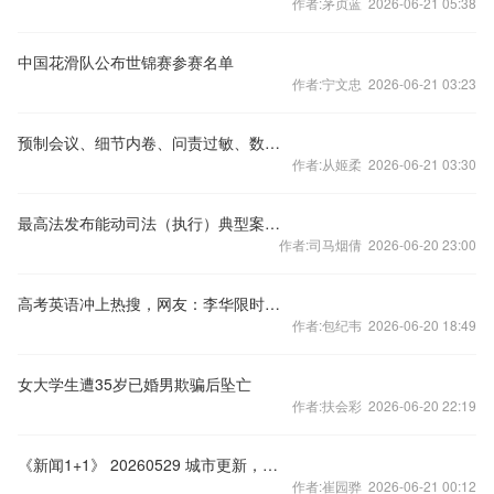
作者:茅贞蓝 2026-06-21 05:38
中国花滑队公布世锦赛参赛名单
作者:宁文忠 2026-06-21 03:23
预制会议、细节内卷、问责过敏、数据包袱、造痕补痕——从怪象透视形式主义顽疾
作者:从姬柔 2026-06-21 03:30
最高法发布能动司法（执行）典型案例 推动切实解决执行难
作者:司马烟倩 2026-06-20 23:00
高考英语冲上热搜，网友：李华限时返场；全国卷试题评析来了→
作者:包纪韦 2026-06-20 18:49
女大学生遭35岁已婚男欺骗后坠亡
作者:扶会彩 2026-06-20 22:19
《新闻1+1》 20260529 城市更新，为何成为国家级专项规划？
作者:崔园骅 2026-06-21 00:12