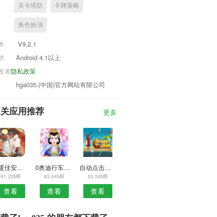
关卡塔防
卡牌策略
角色扮演
本
V9.2.1
求
Android 4.1以上
发者
隐私政策
hga035.(中国)官方网站有限公司
相关应用推荐
更多
晶暖佳安卓版
0奥迪行车记录仪APP
自动点击专家APP
91.32MB
63.64MB
53.58MB
查看
查看
查看