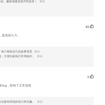
活动，赢取海量游戏币和道具！
来自
、随机测试、收藏夹、错题本等功能可供考生免费使用，多种形式刷题不
量
个性化题库
83
的兴趣。
，提高战斗力。
考试能遇上原题；
，每个都有自己的故事背景
来自
能，方便玩家执行常用操作。
来自
链接联动分析
5
bug，影响了正常游戏
让玩家有持续的动力和兴趣。
来自