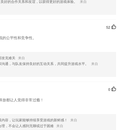
立良好的合作关系和友谊，以获得更好的游戏体验。
来自
欢这款软件，您可以到应用商店进行打分评论，说出您的使用经历，以帮助
52
戏的公平性和竞争性。
同攻克难关
来自
和沟通，与队友保持良好的互动关系，共同提升游戏水平。
来自
0
释放都让人觉得非常过瘾！
展内容，让玩家能够持续享受游戏的新鲜感！
来自
合理，不会让人感到无聊或过于困难
来自