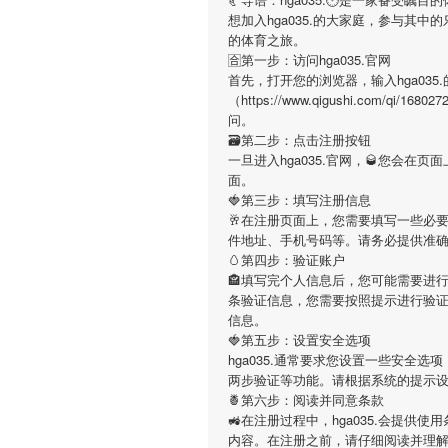
想加入
hga035.
的大家庭，参与其中的
的体育之旅。
🈴第一步：访问hga035.官网
首先，打开您的浏览器，输入
hga035.
（https://www.qigushi.com/q
问。
🗃第二步：点击注册按钮
一旦进入
hga035.
官网，🥃您会在页
面。
🍓第三步：填写注册信息
🥂在注册页面上，您需要填写一些必
件地址、手机号码等。请务必提供准
🥚第四步：验证账户
🏤填写完个人信息后，您可能需要进
条验证信息，您需要按照提示进行验
信息。
🍓第五步：设置安全选项
hga035.
通常要求您设置一些安全选项
两步验证等功能。请根据系统的提示
🍍第六步：阅读并同意条款
🚜在注册过程中，
hga035.
会提供使用
内容。在注册之前，请仔细阅读并理