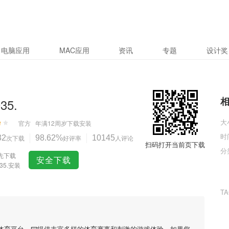
电脑应用
MAC应用
资讯
专题
设计奖
35.
大
官方
年满12周岁
下载安装
时
32
次下载
98.62%
好评率
10145
人评论
扫码打开当前页下载
分
先下载
安全下载
035.安装
T
的体育平台，📟提供丰富多样的体育赛事和刺激的游戏体验。如果您