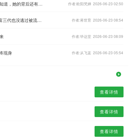
女大学生成绩差不敢去上学，同学却不知道，她的背后还有体操冠军这个身份！
作者:欧阳梵婵 2026-06-23 02:50
“毛巾大王”验DNA自证清白，百万网红富三代也没逃过被流量反噬？
作者:蒋世育 2026-06-23 08:54
来
作者:毕达堂 2026-06-23 08:09
主终现身
作者:从飞蓝 2026-06-23 05:54
查看详情
查看详情
查看详情