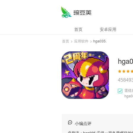
首页
安卓应用
首页
>
应用软件
>
hga035.
hga0
45849
需优
hga
小编点评
🥐导语：
hga035.
🕛是一家备受瞩目