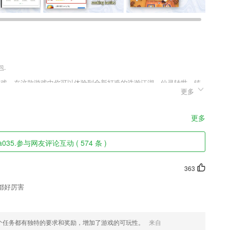
包.
仙侠游戏，在这款游戏中你可以体验到全新打造的浩瀚江湖，仙灵转世，铸
更多
，指尖尾草的华丽展现，仗剑走天涯的凛凛侠气，让你感受下这个世界
更多
不管去了哪里你都可以看得到,让你可以安心;
035.参与网友评论互动 ( 574 条 )
以防止它丢失
节控制让你的作品细节更加完美；
363
天磨耳朵。
都好厉害
进行个性化的管理；
个任务都有独特的要求和奖励，增加了游戏的可玩性。
来自