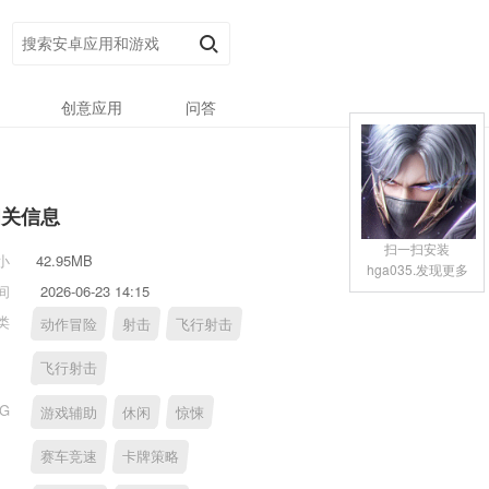
创意应用
问答
相关信息
扫一扫安装
小
42.95MB
hga035.发现更多
间
2026-06-23 14:15
类
动作冒险
射击
飞行射击
飞行射击
AG
游戏辅助
休闲
惊悚
赛车竞速
卡牌策略