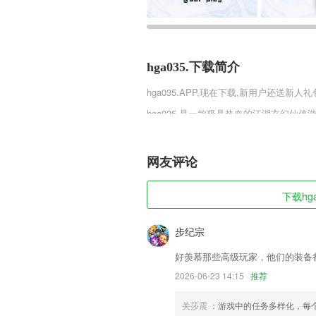
hga035.下载简介
hga035.
APP,现在下载,新用户还送新人礼
hga035.是一款极具热血的江湖玄幻
成身体，体现小说主角一般的冒险战争图
的奇幻仙侠体验，快来下载游戏试试吧。
网友评论
hga035.软件特色
1,一天24小时都会在线记录孩子的位置,
下载hga
2,您可以实时保存您的图片，这样您就可
3,提供多种笔触控制，对比控制，纸张细
步纪宗
4,50个英语睡前故事，纯正美式发音，每
好羡慕那些高级玩家，他们的装备
5,用心交流 get满满能量
2026-06-23 14:15
推荐
6,自由的为每个文档添加标签，这样就能
关莎震
：游戏中的任务多样化，每
hga035.软件优势