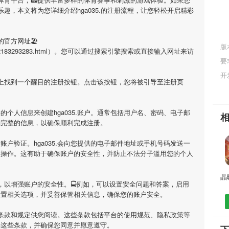
乐趣，本文将为您详细介绍
hga035.
的注册流程，让您轻松开启精彩
的官方网址🏖
版
i/1680272183293283.html）。您可以通过搜索引擎搜索或直接输入网址来访
要
开
面上找到一个醒目的注册按钮。点击该按钮，您将被引导至注册页
要的个人信息来创建
hga035.
账户。通常包括用户名、密码、电子邮
确完整的信息，以确保顺利完成注册。
行账户验证。
hga035.
会向您提供的电子邮件地址或手机号码发送一
证操作。这有助于确保账户的安全性，并防止不法分子滥用您的个人
，以增强账户的安全性。🚍例如，可以设置安全问题和答案，启用
设置相关选项，并妥善保管相关信息，确保您的账户安全。
条款和规定供您阅读。这些条款包括平台的使用规范、隐私政策等
解这些条款，并确保您同意并愿意遵守。