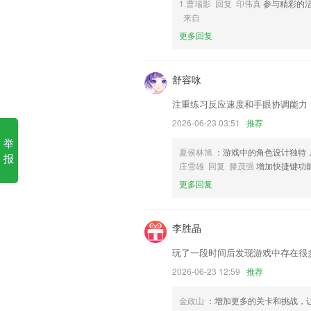
1.曹瑞影 回复 印伟真
参与精彩的
来自
1.·拥有每日刷题、考点训练、真题测试
更多回复
疲惫。
2.每日一词，部分可以每天扩充您的词汇
舒容咏
3.智能分析了每个人的高频错题从而生成
4.：有趣好玩的练习游戏，提起儿童学习
注重练习反应速度和手眼协调能力
5.有专业团队维护，全程追踪服务。
2026-06-23 03:51
推荐
举
6.设计标准的、专业的考前押题，说不定
夏侯林旭
：游戏中的角色设计独特
报
hga035.更新了什么?
庄雪雄 回复 滕茂强
增加快捷键功
更多回复
点击图标，可查看详情，进一步的做下钻
优化地图导航的准确性；
李胜晶
私信内容可以被单独删除了
修复已知隐私问题，符合工信部隐私合规
玩了一段时间后发现游戏中存在很多
修复了聚三聚六模型排序问题。
2026-06-23 12:59
推荐
开展领劵领地图活动，给用户送福利咯；
金政山
：增加更多的关卡和挑战，