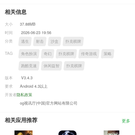
相关信息
大小
37.88MB
时间
2026-06-23 19:56
分类
逃生
射击
沙盒
扑克棋牌
TAG
角色扮演
奇幻
扑克棋牌
传奇游戏
策略
跑酷竞速
休闲益智
扑克棋牌
版本
V3.4.3
要求
Android 4.3以上
开发者
隐私政策
og视讯厅(中国)官方网站有限公司
相关应用推荐
更多