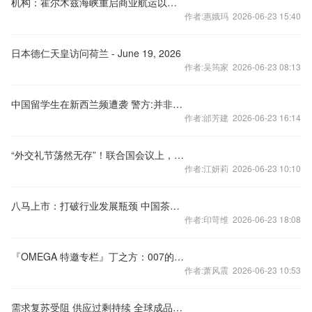
机构：霍尔木兹海峡重启商业航运以来已有至少20艘油轮通航
作者:惠娥玛 2026-06-23 15:40
日本德仁天皇访问荷兰 - June 19, 2026
作者:吴筠家 2026-06-23 08:13
中国留学生在新西兰频遭袭 警方:并非针对亚裔
作者:邰芳建 2026-06-23 16:14
“外交礼节荡然无存”！联合国会议上，以色列代表和联合国官员爆发激烈争吵
作者:江妍莉 2026-06-23 10:10
八马上市：打破行业发展瓶颈 中国茶迈入品牌化新阶段
作者:印苛维 2026-06-23 18:08
『OMEGA 特邀专栏』丁之方：007的专属腕表
作者:萧风震 2026-06-23 10:53
需求复苏受阻 供应过剩持续 全球成品油市场难回暖