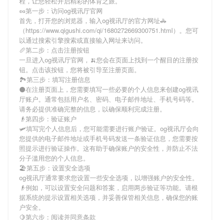
程，让您轻松开启精彩的体育之旅。
🥜第一步：访问og视讯厅官网
首先，打开您的浏览器，输入
og视讯厅
的官方网址🚓
（https://www.qigushi.com/qi/1680272669300751.html）。您可
以通过搜索引擎搜索或直接输入网址来访问。
🥖第二步：点击注册按钮
一旦进入
og视讯厅
官网，🍌您会在页面上找到一个醒目的注册按
钮。点击该按钮，您将被引导至注册页面。
🏞第三步：填写注册信息
⚫在注册页面上，您需要填写一些必要的个人信息来创建
og视讯
厅
账户。通常包括用户名、密码、电子邮件地址、手机号码等。
请务必提供准确完整的信息，以确保顺利完成注册。
👴第四步：验证账户
🛩填写完个人信息后，您可能需要进行账户验证。
og视讯厅
会向
您提供的电子邮件地址或手机号码发送一条验证信息，您需要按
照提示进行验证操作。这有助于确保账户的安全性，并防止不法
分子滥用您的个人信息。
🏖第五步：设置安全选项
og视讯厅
通常要求您设置一些安全选项，以增强账户的安全性。
👴例如，可以设置安全问题和答案，启用两步验证等功能。请根
据系统的提示设置相关选项，并妥善保管相关信息，确保您的账
户安全。
🍋第六步：阅读并同意条款