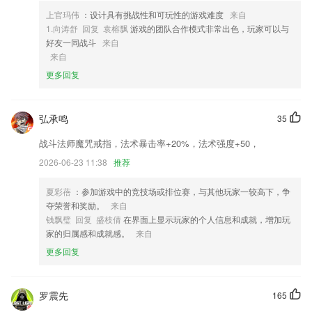
2,为你介绍那些激动人心的的科学知识；
上官玛伟
：设计具有挑战性和可玩性的游戏难度
来自
3,开通“学号”，一起分享美好生活，打造广东人的美好生活新IP；
1.向涛舒 回复 袁榕飘
游戏的团队合作模式非常出色，玩家可以与
4,学车视频：专业制作、高清视频，减少练车恐惧！
好友一同战斗
来自
来自
5,如果拍摄过程中碰到问题，可在线咨询我们的客服！如果你对我们有任
更多回复
何的意见或建议，欢迎反馈给我们！
6,【电视广播】贴心广播打造视听盛宴；百姓关注，永远在现场
弘承鸣
og视讯厅软件优势
35
战斗法师魔咒戒指，法术暴击率+20%，法术强度+50，
1.新的会计在线学校将于2021年启动，免费课程即将推出，并且还有更多
奖励套餐！
2026-06-23 11:38
推荐
2.：每日一练，让您养成连续学习的好习惯。
夏彩蓓
：参加游戏中的竞技场或排位赛，与其他玩家一较高下，争
3.学习音频2265可以不断得到很好的提升，让你建立良好的学习方向
夺荣誉和奖励。
来自
钱飘璧 回复 盛枝倩
在界面上显示玩家的个人信息和成就，增加玩
4.经典驾考科目一题库测试：精选各类型知识的题目，助您快速练习；
家的归属感和成就感。
来自
5.添加鸟类的观测记录非常方便，会自动定位确定地点和添加时间
更多回复
6.人数，考点，考试时间等
og视讯厅更新了什么?
罗震先
165
“新廊坊”客户端是廊坊日报社主办的本地优质新闻内容发布平台。依托三