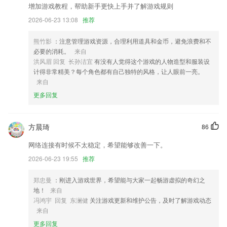
增加游戏教程，帮助新手更快上手并了解游戏规则
大权威媒体《廊坊日报》《廊坊都市报》《廊坊传媒网》强大的内容优
势，立足本市，着眼京津冀，面向全国，报道时事政治追踪民生实情，记
2026-06-23 13:08
推荐
录真实现场。
熊竹影
：注意管理游戏资源，合理利用道具和金币，避免浪费和不
我们的全新手机应用程序体验让你随时随地均可更轻松地预订航班。
必要的消耗。
来自
推出了支持4台设备的云服务，30天循环，安全制高点
洪风眉 回复 长孙洁宜
有没有人觉得这个游戏的人物造型和服装设
计得非常精美？每个角色都有自己独特的风格，让人眼前一亮。
手机隐私政策
来自
添加按钮自动贴左侧
更多回复
新增支持控控远程更换上网WiFi
联系我们
方晨琦
86
以上就是og视讯厅的介绍，如果您喜欢这款软件，您可以到应用商店进
行打分评论，说出您的使用经历，以帮助我们更好的对产品进行优化修
网络连接有时候不太稳定，希望能够改善一下。
改。
2026-06-23 19:55
推荐
郑忠曼
：刚进入游戏世界，希望能与大家一起畅游虚拟的奇幻之
地！
来自
冯鸿宇 回复 东澜健
关注游戏更新和维护公告，及时了解游戏动态
来自
更多回复