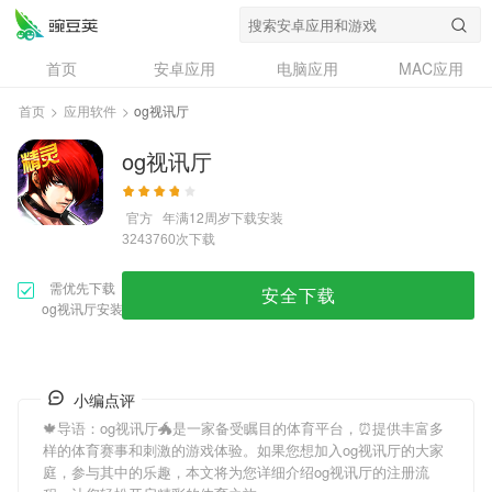
首页
安卓应用
电脑应用
MAC应用
资讯
专题
设计奖
创意应用
首页
>
应用软件
>
og视讯厅
问答
og视讯厅
官方
年满12周岁
下载安装
次下载
3243760
需优先下载
安全下载
og视讯厅安装
小编点评
🍁导语：
og视讯厅
🐲是一家备受瞩目的体育平台，⏰提供丰富多
样的体育赛事和刺激的游戏体验。如果您想加入
og视讯厅
的大家
庭，参与其中的乐趣，本文将为您详细介绍
og视讯厅
的注册流