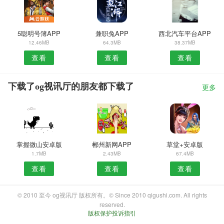
5聪明号簿APP
兼职兔APP
西北汽车平台APP
12.46MB
64.3MB
38.37MB
查看
查看
查看
下载了og视讯厅的朋友都下载了
更多
掌握微山安卓版
郴州新网APP
草堂+安卓版
1.7MB
2.43MB
67.4MB
查看
查看
查看
© 2010 至今 og视讯厅 版权所有。© Since 2010 qigushi.com. All rights
reserved.
版权保护投诉指引