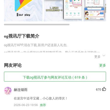
og视讯厅下载简介
og视讯厅
APP,现在下载,新用户还送新人礼包.
og视讯厅是一款火爆的仙侠题材微端手游，蜀山正道千年大战毁于一
更多
旦，需要你去完成修仙者的使命;重新建设一个仙界门派出来，带领门下
弟子去除妖魔。游戏中多种特色美女等你来招募，除了爆裂高清画质，经
网友评论
更多
典平衡的四种职业都能够体验，满级后可以自由转职。打造属于自己的神
话传说，走出自己的道路来，三界的正义安宁在手中，肩负起拯救三界轮
回的重任，完美战斗系统华丽个性美景，就是属于你的乱世佳缘，仙女组
下载og视讯厅参与网友评论互动 ( 619 条 )
队更能展示王者的操作!
og视讯厅软件特色
赫连烟雨
670
1,看自己需要运输的是一些什么商品，提供最好的运输体验让你去了解起
在迷宫中追寻宝藏，小心敌人的埋伏！
来；
2026-06-23 19:56
推荐