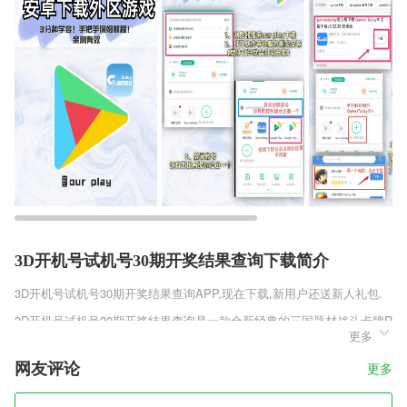
3D开机号试机号30期开奖结果查询下载简介
3D开机号试机号30期开奖结果查询
APP,现在下载,新用户还送新人礼包.
3D开机号试机号30期开奖结果查询是一款全新经典的三国题材战斗卡牌R
更多
PG手游，最具创新的三国争霸之旅等你来享，全新的机甲风画风设定等
你来享，初次进入游戏后发现和以往的卡牌类游戏不太一样，混搭三国游
网友评论
更多
戏的作战场地是在未来世界，画面感十足。玩家在选择人物的时候一定要
选有利于自己作战的游戏角色，能够让你迅速赢得胜利。