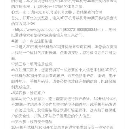
的乐趣，本文将为您详细介绍
3D开机号试机号30期开奖结果查询
的注册流程，让您轻松开启精彩的体育之旅。
🌔第一步：访问3D开机号试机号30期开奖结果查询官网
首先，打开您的浏览器，输入
3D开机号试机号30期开奖结果查询
的官方网址🗺
（https://www.qigushi.com/qi/1680273165305383.html）。您可
以通过搜索引擎搜索或直接输入网址来访问。
🚔第二步：点击注册按钮
一旦进入
3D开机号试机号30期开奖结果查询
官网，🕸您会在页面
上找到一个醒目的注册按钮。点击该按钮，您将被引导至注册页
面。
🦷第三步：填写注册信息
🧀在注册页面上，您需要填写一些必要的个人信息来创建
3D开机
号试机号30期开奖结果查询
账户。通常包括用户名、密码、电子
邮件地址、手机号码等。请务必提供准确完整的信息，以确保顺
利完成注册。
🎳第四步：验证账户
🆕填写完个人信息后，您可能需要进行账户验证。
3D开机号试机
号30期开奖结果查询
会向您提供的电子邮件地址或手机号码发送
一条验证信息，您需要按照提示进行验证操作。这有助于确保账
户的安全性，并防止不法分子滥用您的个人信息。
🍬第五步：设置安全选项
3D开机号试机号30期开奖结果查询
通常要求您设置一些安全选