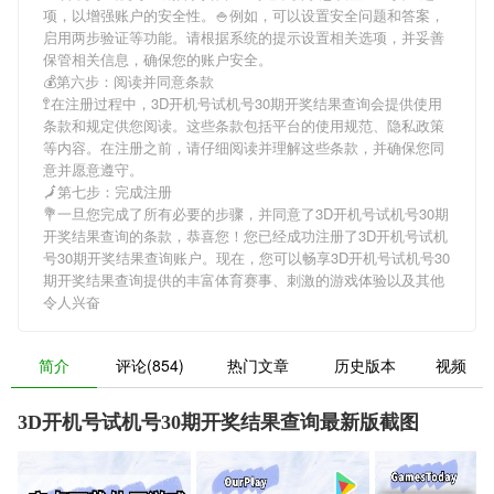
项，以增强账户的安全性。🍚例如，可以设置安全问题和答案，
启用两步验证等功能。请根据系统的提示设置相关选项，并妥善
保管相关信息，确保您的账户安全。
💰第六步：阅读并同意条款
🚏在注册过程中，
3D开机号试机号30期开奖结果查询
会提供使用
条款和规定供您阅读。这些条款包括平台的使用规范、隐私政策
等内容。在注册之前，请仔细阅读并理解这些条款，并确保您同
意并愿意遵守。
🗾第七步：完成注册
💐一旦您完成了所有必要的步骤，并同意了
3D开机号试机号30期
开奖结果查询
的条款，恭喜您！您已经成功注册了3D开机号试机
号30期开奖结果查询账户。现在，您可以畅享
3D开机号试机号30
期开奖结果查询
提供的丰富体育赛事、刺激的游戏体验以及其他
令人兴奋
简介
评论(854)
热门文章
历史版本
视频
3D开机号试机号30期开奖结果查询最新版截图