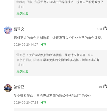
申唯梅 回复 方霞天
练习游戏中的操作技巧，提高自己的游戏水平
4.在客户管理的功能中，为工作人员提供了所有下达订单的客户信息，订
来自
单的来源也是记录完善的，可以根据自身的情况来对于这些订单进行选择
处理
更多回复
5.艾宾浩斯记忆曲线能帮您更加高效的记忆单词
6.★范文多：提供多种体裁、海量类型、不同字数的中、英文作文，既有
曹琦义
885
优秀的范文，又有精美的片段，充实你的素材库！
提供更多的角色定制选项，让玩家可以个性化自己的角色外观。
3D开机号试机号30期开奖结果查询更新了什么?
2026-06-20 14:07
推荐
修复定位字段位置显示不准确的问题；
雷新思
：关注游戏更新和版本优化，及时适应新内容
来自
解决社区页面个人页面无法下拉刷新问题；
唐亨朋 回复 陆德祥
增加更多的宠物和坐骑选择，增加游戏乐趣
新增若干OpenAPI，可与其他系统无缝对接。
来自
更新精修证件照入口
更多回复
订单搜索的优化以及搜索结果页支持直接导出对账
修复上个版本关于 UserService 的修复可能不起作用
褚哲亚
46
联系我们
学会调整策略，灵活应对不同的游戏情况和对手的变化。
以上就是3D开机号试机号30期开奖结果查询的介绍，如果您喜欢这款软
2026-06-20 07:34
推荐
件，您可以到应用商店进行打分评论，说出您的使用经历，以帮助我们更
好的对产品进行优化修改。