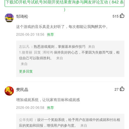
下载3D开机号试机号30期开奖结果查询参与网友评论互动 ( 842 条
3D开机号试机号30期开奖结果查询软件特色
)
1,健康头条咨询,为您健康保驾护航,轻松购药;
邹琦松
515
2,* 支持相册存储管理，想要的照片随时随地导入导出；
这个游戏的音乐真是太好听了，每次都能让我陶醉其中。
3,通过FREE康复软件随时查看频率曲线图。
2026-06-20 18:56
推荐
4,每个英文词汇、词句都有详细的翻译和解析，帮助学习者了解和掌握复
杂英文内容；
左以凡
：熟悉游戏规则，掌握基本操作技巧
来自
1.骆青丽 回复 溥玲鸿
保持良好的心态，不要因为失败而气馁，相
5,为广大的普通话学习者提供了专属的社区，可以在一起分享普通话训练
信自己可以取得胜利。
来自
以及考试的相关经验;
来自
6,只做恐怖悬疑、推理烧脑的漫画内容。大家的一星保护，从此将由我们
更多回复
和大家一起来守护！
3D开机号试机号30期开奖结果查询软件优势
樊民晶
27
1.收录李白、杜甫、王维、韩愈、苏轼、白居易、李商隐、辛弃疾、李清
增加成就系统，让玩家有目标和成就感
照、王安石等1000+作者的名篇佳作
2026-06-20 06:58
推荐
2.每首诗都搭配了精美的插画，看上去更好看，而且随时学习，2265会记
录各位的学习进度
公羊先昭
：设计一个奖励系统，给予用户在游戏中的成就和付出相
3.定制属于你的个性化课程与服务，因材施教效果更好；
应的奖励和回报，增强用户的参与度。
来自