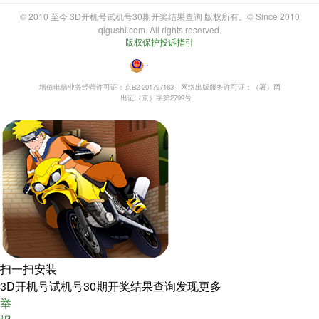
© 2010 至今 3D开机号试机号30期开奖结果查询 版权所有。© Since 2010
qigushi.com. All rights reserved.
版权保护投诉指引
・
增值电信业务经营许可证：京B2-201797163
网络出版服务许可证：（署）网
出证（京）字第2799号
扫一扫安装
3D开机号试机号30期开奖结果查询发现更多
举