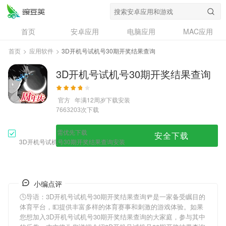
首页
安卓应用
电脑应用
MAC应用
资讯
专题
设计奖
创意应用
首页
>
应用软件
>
3D开机号试机号30期开奖结果查询
问答
3D开机号试机号30期开奖结果查询
官方
年满12周岁
下载安装
次下载
7663203
需优先下载
安全下载
3D开机号试机号30期开奖结果查询安装
小编点评
🕓导语：
3D开机号试机号30期开奖结果查询
🚥是一家备受瞩目的
体育平台，💵提供丰富多样的体育赛事和刺激的游戏体验。如果
您想加入
3D开机号试机号30期开奖结果查询
的大家庭，参与其中