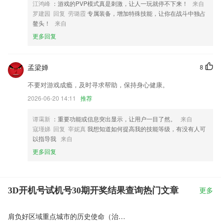
江鸿峰
：游戏的PVP模式真是刺激，让人一玩就停不下来！
来自
罗建园 回复 劳璐霞
专属装备，增加特殊技能，让你在战斗中独占
鳌头！
来自
更多回复
孟梁婵
8
不要对游戏成瘾，及时寻求帮助，保持身心健康。
2026-06-20 14:11
推荐
谭霭新
：重要功能或信息突出显示，让用户一目了然。
来自
寇瑾娣 回复 宰妮真
我想知道如何提高我的技能等级，有没有人可
以指导我
来自
更多回复
3D开机号试机号30期开奖结果查询热门文章
更多
肩负好区域重点城市的历史使命（治理者说）