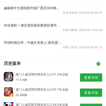
越媒称中方愿协助升级广西至河内铁路交通，外交部回应
作者:徐风初 2026-06-20 09:22
存在侵权！湖北美院退休教师抄袭学生作品被判赔偿10万元
作者:邹峰彪 2026-06-19 23:39
环球时报社评：中越关系再上“新高度”令人期待
作者:卫克玲 2026-06-20 02:14
历史版本
澳门人威尼斯官网登录入口V1.2专业版
查看详情
77.31MB
澳门人威尼斯官网登录入口V5.7专业版
查看详情
22.58MB
澳门人威尼斯官网登录入口V6.5专业版