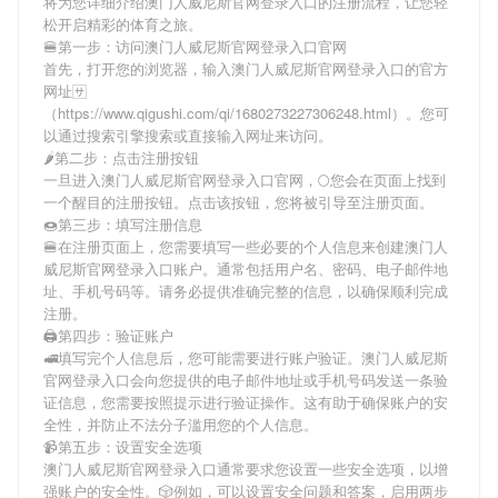
将为您详细介绍
澳门人威尼斯官网登录入口
的注册流程，让您轻
松开启精彩的体育之旅。
🍔第一步：访问澳门人威尼斯官网登录入口官网
首先，打开您的浏览器，输入
澳门人威尼斯官网登录入口
的官方
网址🈂
（https://www.qigushi.com/qi/1680273227306248.html）。您可
以通过搜索引擎搜索或直接输入网址来访问。
🌶第二步：点击注册按钮
一旦进入
澳门人威尼斯官网登录入口
官网，🌕您会在页面上找到
一个醒目的注册按钮。点击该按钮，您将被引导至注册页面。
🍩第三步：填写注册信息
🍔在注册页面上，您需要填写一些必要的个人信息来创建
澳门人
威尼斯官网登录入口
账户。通常包括用户名、密码、电子邮件地
址、手机号码等。请务必提供准确完整的信息，以确保顺利完成
注册。
🖨第四步：验证账户
🚅填写完个人信息后，您可能需要进行账户验证。
澳门人威尼斯
官网登录入口
会向您提供的电子邮件地址或手机号码发送一条验
证信息，您需要按照提示进行验证操作。这有助于确保账户的安
全性，并防止不法分子滥用您的个人信息。
📹第五步：设置安全选项
澳门人威尼斯官网登录入口
通常要求您设置一些安全选项，以增
强账户的安全性。🎲例如，可以设置安全问题和答案，启用两步