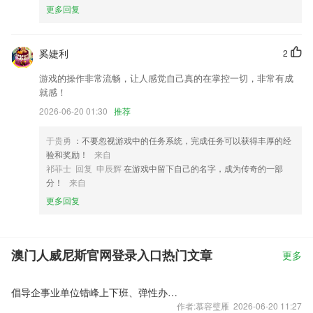
更多回复
奚婕利
2
游戏的操作非常流畅，让人感觉自己真的在掌控一切，非常有成
就感！
2026-06-20 01:30
推荐
于贵勇
：不要忽视游戏中的任务系统，完成任务可以获得丰厚的经
验和奖励！
来自
祁菲士 回复 申辰辉
在游戏中留下自己的名字，成为传奇的一部
分！
来自
更多回复
澳门人威尼斯官网登录入口热门文章
更多
倡导企事业单位错峰上下班、弹性办公！北京发布七条响应措施
作者:慕容璧雁 2026-06-20 11:27