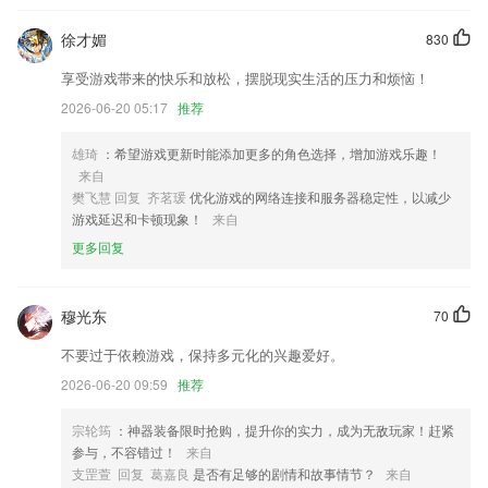
4.·在完整还原纸书内容基础上，新增有声点读功能，还原逼真的方言环
境，邀请专家配音
徐才媚
830
5.扫描动态二维码开门
享受游戏带来的快乐和放松，摆脱现实生活的压力和烦恼！
6.提供相应的释义内容，帮助用户赏析经典名句，掌握国学文章的要点。
2026-06-20 05:17
推荐
澳门人威尼斯官网登录入口更新了什么?
雄琦
：希望游戏更新时能添加更多的角色选择，增加游戏乐趣！
新增添加家人的功能，现在可以把精彩内容共享给家人了！
来自
樊飞慧 回复 齐茗瑗
优化游戏的网络连接和服务器稳定性，以减少
优化体验细节。
游戏延迟和卡顿现象！
来自
查询线路的交互体验优化。
更多回复
新增“蓝牙控制”功能，支持蓝牙遥控器自拍杆和云台等设备，大大提高远
距离拍摄的便利。
穆光东
70
订单新增多条件筛选
全局搜索优化
不要过于依赖游戏，保持多元化的兴趣爱好。
2026-06-20 09:59
推荐
联系我们
以上就是澳门人威尼斯官网登录入口的介绍，如果您喜欢这款软件，您可
以到应用商店进行打分评论，说出您的使用经历，以帮助我们更好的对产
宗轮筠
：神器装备限时抢购，提升你的实力，成为无敌玩家！赶紧
品进行优化修改。
参与，不容错过！
来自
支罡萱 回复 葛嘉良
是否有足够的剧情和故事情节？
来自