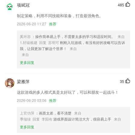
1,初级会计职称软件2022(改名为初级会计职称随身学)基金从业随身学ap
项斌冠
485
p对啊课堂官方版考研英语君app对啊会计职称对题库手机版金融考试帮a
pp对啊金融帮app对啊cma考试随身学手机版会计帮初级会计app会计对
制定策略，利用不同技能和装备，打造最强角色。
题库app对啊人力资源经济师随身学app设计君appcfa随身学app对啊网课
2026-06-20 11:27
推荐
堂app官方版cma考试随身学ios版对啊课堂iphone版普通话学习测试ios
版证券从业随身学ios版
奚环容
：操作简单易上手，不需要太多的学习和适应时间。
来自
2,实用贴心功能，随身错题本和2265学习笔记，时常查看练习，减少错误
1.轩辕栋建 回复 苏明可
刚刚入坑游戏，有没有好的攻略可以告诉
几率。
我，让我更加了解这个世界！
来自
来自
3,简约不简单
更多回复
4,模拟考试：多套的模拟押题试卷。
5,【约妹子帅哥】颜值高、爱聊天，还能陪你玩游戏
梁雁萍
35
6,自由才是这个年代最珍贵的东西!抛开条条框框,发挥你的无限创意,操作
流畅,助你实现你的艺术构想!
这款游戏的多人模式真是太好玩了，可以和朋友一起战斗！
澳门人威尼斯官网登录入口软件优势
2026-06-20 03:06
推荐
1.权威视频，正版版权，海量选择，精品内容，智能推荐
上官功萍
：画质太差，看不清楚
来自
季瑞绿 回复 李阳有
游戏界面设计简洁大方，很容易上手
来自
2.，在线可以自己定义背单词的数量，每天解锁不同的单词。
更多回复
3.让所有用户都可以来进行不同内容的处理和同步，使用起来更加简单。