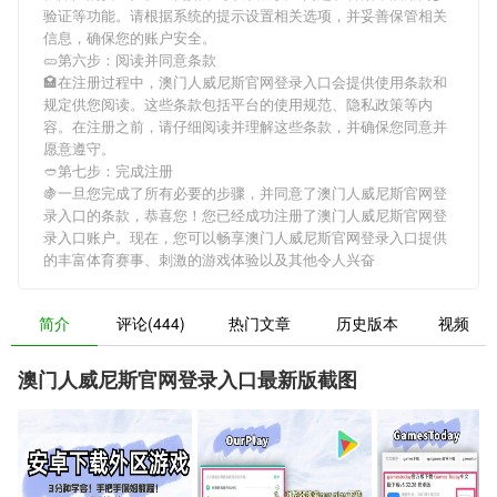
验证等功能。请根据系统的提示设置相关选项，并妥善保管相关
信息，确保您的账户安全。
🥒第六步：阅读并同意条款
🏩在注册过程中，
澳门人威尼斯官网登录入口
会提供使用条款和
规定供您阅读。这些条款包括平台的使用规范、隐私政策等内
容。在注册之前，请仔细阅读并理解这些条款，并确保您同意并
愿意遵守。
🥙第七步：完成注册
🍇一旦您完成了所有必要的步骤，并同意了
澳门人威尼斯官网登
录入口
的条款，恭喜您！您已经成功注册了澳门人威尼斯官网登
录入口账户。现在，您可以畅享
澳门人威尼斯官网登录入口
提供
的丰富体育赛事、刺激的游戏体验以及其他令人兴奋
简介
评论(444)
热门文章
历史版本
视频
澳门人威尼斯官网登录入口最新版截图