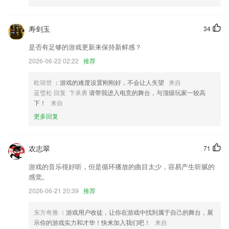
新增[备注]功能，去给你的好友写上备注叭
寿剑玉
34
视频降噪功能
是否有足够的游戏更新来保持新鲜感？
针对买单吧，货拉拉闪退问题进行了修复；
2026-06-22 02:22
推荐
【报警】新增摄像头报警时拍摄的照片；
新增余额支付
欧琰世
：游戏的难度设置刚刚好，不会让人失望
来自
蓝璧松 回复 卞承勇
请带我进入电竞的舞台，与顶级玩家一较高
支持裁切任意视频片段
下！
来自
联系我们
更多回复
以上就是集结号捕鱼3d手机版的介绍，如果您喜欢这款软件，您可以到
应用商店进行打分评论，说出您的使用经历，以帮助我们更好的对产品进
行优化修改。
农志翠
71
游戏的音乐很好听，但是循环播放的曲目太少，容易产生听腻的
感觉。
2026-06-21 20:39
推荐
东方奇雅
：游戏用户收徒，让你在游戏中找到属于自己的舞台，展
示你的游戏实力和才华！快来加入我们吧！
来自