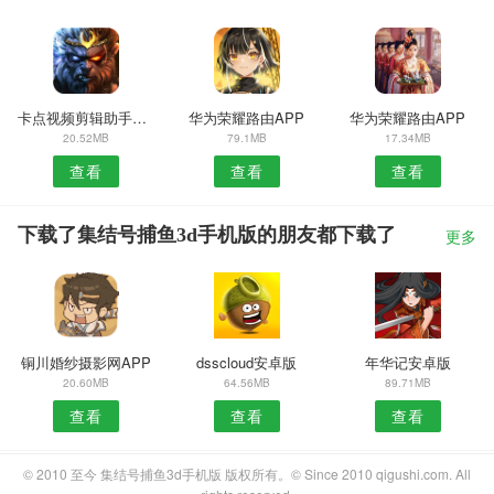
卡点视频剪辑助手安卓版
华为荣耀路由APP
华为荣耀路由APP
20.52MB
79.1MB
17.34MB
查看
查看
查看
下载了集结号捕鱼3d手机版的朋友都下载了
更多
铜川婚纱摄影网APP
dsscloud安卓版
年华记安卓版
20.60MB
64.56MB
89.71MB
查看
查看
查看
© 2010 至今 集结号捕鱼3d手机版 版权所有。© Since 2010 qigushi.com. All