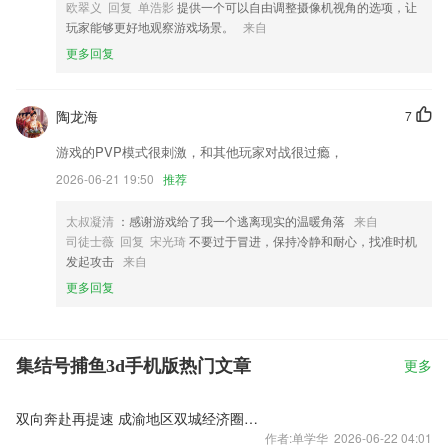
欧翠义 回复 单浩影
提供一个可以自由调整摄像机视角的选项，让
玩家能够更好地观察游戏场景。
来自
更多回复
陶龙海
7
游戏的PVP模式很刺激，和其他玩家对战很过瘾，
2026-06-21 19:50
推荐
太叔凝清
：感谢游戏给了我一个逃离现实的温暖角落
来自
司徒士薇 回复 宋光琦
不要过于冒进，保持冷静和耐心，找准时机
发起攻击
来自
更多回复
集结号捕鱼3d手机版热门文章
更多
双向奔赴再提速 成渝地区双城经济圈不断提升发展能级
作者:单学华 2026-06-22 04:01