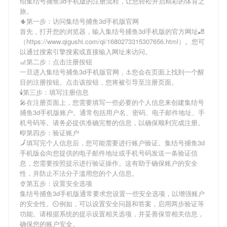
绍
集结号捕鱼3d手机版
的注册流程，让您轻松开启精彩的体育之
旅。
🌵第一步：访问集结号捕鱼3d手机版官网
首先，打开您的浏览器，输入
集结号捕鱼3d手机版
的官方网址🎳
（https://www.qigushi.com/qi/1680273315307656.html）。您可
以通过搜索引擎搜索或直接输入网址来访问。
🎢第二步：点击注册按钮
一旦进入
集结号捕鱼3d手机版
官网，⚓️您会在页面上找到一个醒
目的注册按钮。点击该按钮，您将被引导至注册页面。
🕯第三步：填写注册信息
🎤在注册页面上，您需要填写一些必要的个人信息来创建
集结号
捕鱼3d手机版
账户。通常包括用户名、密码、电子邮件地址、手
机号码等。请务必提供准确完整的信息，以确保顺利完成注册。
🎼第四步：验证账户
🗾填写完个人信息后，您可能需要进行账户验证。
集结号捕鱼3d
手机版
会向您提供的电子邮件地址或手机号码发送一条验证信
息，您需要按照提示进行验证操作。这有助于确保账户的安全
性，并防止不法分子滥用您的个人信息。
🍨第五步：设置安全选项
集结号捕鱼3d手机版
通常要求您设置一些安全选项，以增强账户
的安全性。⏲例如，可以设置安全问题和答案，启用两步验证等
功能。请根据系统的提示设置相关选项，并妥善保管相关信息，
确保您的账户安全。