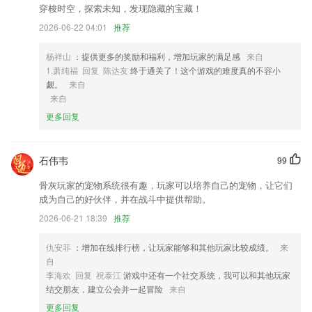
3,为广大的普通话学习者提供了专属的社区，可以在一起分享普通话训练
穿梭时空，探索未知，发现隐藏的宝藏！
以及考试的相关经验;
2026-06-22 04:01
推荐
4,标准美式发音,生动动画教学,2265发音技巧动图讲解;
杨祥山
：提供更多的奖励和福利，增加玩家的满足感
来自
5,我市品牌企业可以通过申请，免费在网站及客户端平台上进行品牌展
1.萧纯福 回复 陈达友
终于通关了！这个游戏的难度真的不容小
示，提升品牌形象和知名度，网站还设立商标转让信息平台。
觑。
来自
6,进入软件、游戏、专题分类，帮你快速找到喜欢的应用
来自
更多回复
集结号捕鱼3d手机版软件优势
1.·康复医学各类考试配套辅导电子书、视频、题库、直播、红宝书、考
点手册
石伟韦
99
2.预约考试：根据自己的学习进度，可以在线进行开始预约；
骨灰玩家的宠物系统很有趣，玩家可以培养自己的宠物，让它们
成为自己的好伙伴，并在战斗中提供帮助。
3.软件内容
2026-06-21 18:39
推荐
4.软件的群体是大学校园，为各种的问题给出解决方案，这里面还能给22
65用户提供安静的场所。
仇安菲
：增加在线排行榜，让玩家能够和其他玩家比较成绩。
来
5.与教材课本同步，语文、数学、英语同步学习工具，通过APP进行识
自
字、听写、单词口语、口算等专项学习。
李海欢 回复 祝泰江
游戏中还有一个社交系统，我可以和其他玩家
结交朋友，建立公会并一起冒险
来自
6.全真模拟考试，包含2021年新施行的新交规考题
更多回复
集结号捕鱼3d手机版更新了什么?