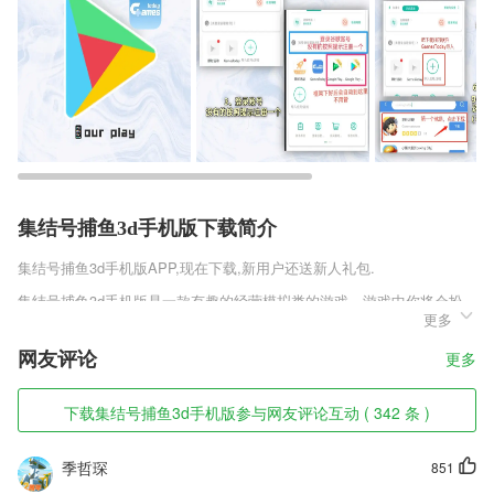
集结号捕鱼3d手机版下载简介
集结号捕鱼3d手机版
APP,现在下载,新用户还送新人礼包.
集结号捕鱼3d手机版是一款有趣的经营模拟类的游戏，游戏中你将会扮
更多
演一名服务员，你的任务就是要服务好酒店里的客户，并做好酒店的卫生
整洁，游戏的过程非常的有趣，高度还原了现实中的服务员的工作经历，
网友评论
更多
在这里能够体验到作为一名服务员的日常。
集结号捕鱼3d手机版软件特色
下载集结号捕鱼3d手机版参与网友评论互动 ( 342 条 )
1,展现技术和无线通信技术，为用户提供便捷的用车服务。
季哲琛
851
2,看腻了大众线路，这里有的是旅行达人刺激旅程攻略。