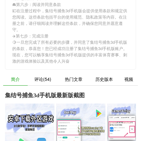
🚘第六步：阅读并同意条款
💴在注册过程中，
集结号捕鱼3d手机版
会提供使用条款和规定供
您阅读。这些条款包括平台的使用规范、隐私政策等内容。在注
册之前，请仔细阅读并理解这些条款，并确保您同意并愿意遵
守。
✈️第七步：完成注册
🍋一旦您完成了所有必要的步骤，并同意了
集结号捕鱼3d手机版
的条款，恭喜您！您已经成功注册了集结号捕鱼3d手机版账户。
现在，您可以畅享
集结号捕鱼3d手机版
提供的丰富体育赛事、刺
激的游戏体验以及其他令人兴奋
简介
评论(54)
热门文章
历史版本
视频
集结号捕鱼3d手机版最新版截图