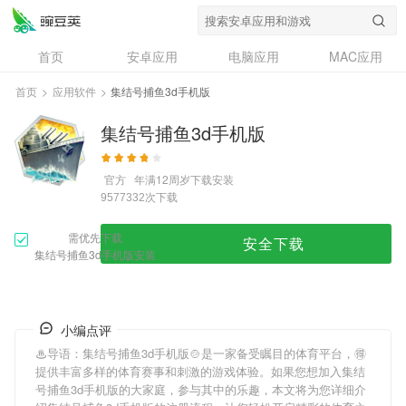
首页
安卓应用
电脑应用
MAC应用
资讯
专题
设计奖
创意应用
首页
>
应用软件
>
集结号捕鱼3d手机版
问答
集结号捕鱼3d手机版
官方
年满12周岁
下载安装
次下载
9577332
需优先下载
安全下载
集结号捕鱼3d手机版安装
小编点评
♨导语：
集结号捕鱼3d手机版
🍲是一家备受瞩目的体育平台，🉐
提供丰富多样的体育赛事和刺激的游戏体验。如果您想加入
集结
号捕鱼3d手机版
的大家庭，参与其中的乐趣，本文将为您详细介