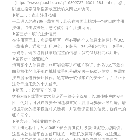
（https://www.qigushi.com/qi/1680272746301428.html）。您可
以通过搜索引擎搜索或直接输入网址来访问。
❥第二步：点击注册按钮
一旦进入约彩365下载官网，您会在页面上找到一个醒目的注册
按钮。点击该按钮，您将被引导至注册页面。
❥第三步：填写注册信息
在注册页面上，您需要填写一些必要的个人信息来创建约彩365
下载账户。通常包括用户名、❥密码、❥电子邮件地址、❥手机
号码等。请务必提供准确完整的信息，以确保顺利完成注册。
❥第四步：验证账户
填写完个人信息后，您可能需要进行账户验证。约彩365下载会
向您提供的电子邮件地址或手机号码发送一条验证信息，您需要
按照提示进行验证操作。这有助于确保账户的安全性，并防止不
法分子滥用您的个人信息。
❥第五步：设置安全选项
约彩365下载通常要求您设置一些安全选项，以增强账户的安全
性。例如，可以设置安全问题和答案，启用两步验证等功能。请
根据系统的提示设置相关选项，并妥善保管相关信息，确保您的
账户安全。
❥第六步：阅读并同意条款
在注册过程中，约彩365下载会提供使用条款和规定供您阅读。
这些条款包括平台的使用规范、❥隐私政策等内容。在注册之
前，请仔细阅读并理解这些条款，并确保您同意并愿意遵守。