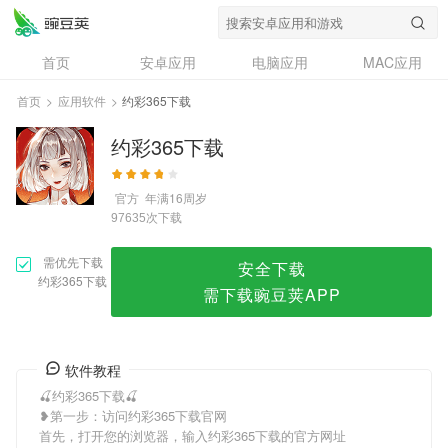
约彩365下载
首页
安卓应用
电脑应用
MAC应用
资讯
专题
设计奖
创意应用
首页
>
应用软件
>
约彩365下载
问答
约彩365下载
官方
年满16周岁
次下载
97635
需优先下载
安全下载
约彩365下载
需下载豌豆荚APP
软件教程
🍒约彩365下载🍒
❥第一步：访问约彩365下载官网
首先，打开您的浏览器，输入约彩365下载的官方网址