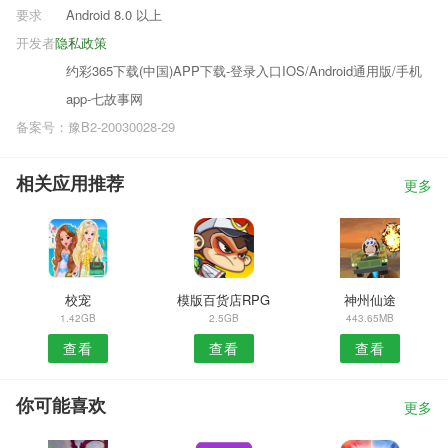
要求
Android 8.0 以上
开发者
隐私政策
约彩365下载(中国)APP下载-登录入口IOS/Android通用版/手机
app-七故事网
备案号：豫B2-20030028-29
相关应用推荐
更多
校宠
模版百货店RPG
神州仙途
1.42GB
2.5GB
443.65MB
查看
查看
查看
你可能喜欢
更多