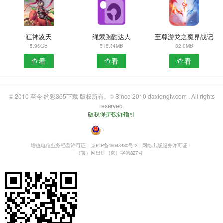
狂神凌天
绳索跑酷达人
至尊游龙之魔界战记
5.96GB
515.34MB
82.0MB
查看
查看
查看
© 2010 至今 约彩365下载 版权所有。© Since 2010 daxiongtv.com . All rights
reserved.
版权保护投诉指引
・
增值电信业务经营许可证：京ICP备19043480号-2
网络出版服务许可证：
（署）网出证（京）字第827号