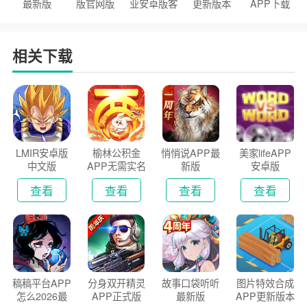
最新版
版官网版
业安卓版客
更新版本
APP下载
户端
2026
安装2026
相关下载
LMIR安卓版
榆林公积金
悄悄说APP最
美家lifeAPP
中文版
APP无需实名
新版
安卓版
认证版
查看
查看
查看
查看
稿稿平台APP
分身双开精灵
故事口袋听听
图片特效合成
怎么2026最
APP正式版
最新版
APP更新版本