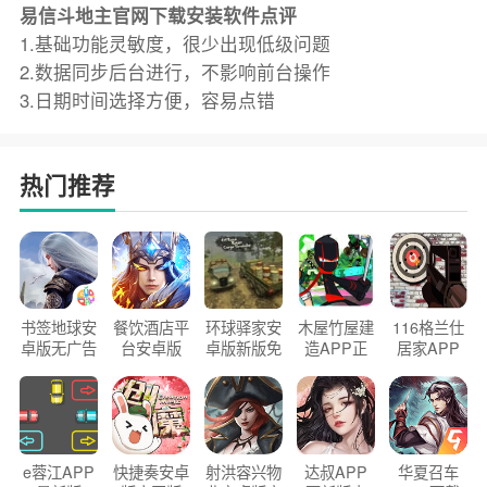
易信斗地主官网下载安装软件点评
1.基础功能灵敏度，很少出现低级问题
2.数据同步后台进行，不影响前台操作
3.日期时间选择方便，容易点错
热门推荐
书签地球安
餐饮酒店平
环球驿家安
木屋竹屋建
116格兰仕
卓版无广告
台安卓版
卓版新版免
造APP正
居家APP
官方正版
2026版
费下载
版2026
手机版
e蓉江APP
快捷奏安卓
射洪容兴物
达叔APP
华夏召车