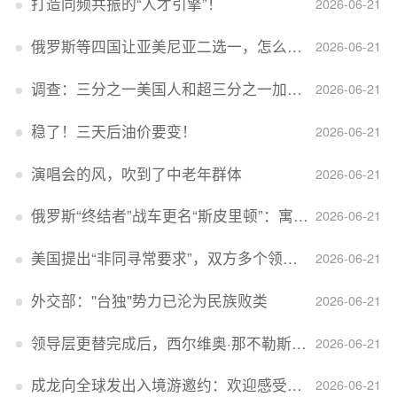
打造同频共振的“人才引擎”！
2026-06-21
俄罗斯等四国让亚美尼亚二选一，怎么回事？
2026-06-21
调查：三分之一美国人和超三分之一加拿大人感到经济压力
2026-06-21
稳了！三天后油价要变！
2026-06-21
演唱会的风，吹到了中老年群体
2026-06-21
俄罗斯“终结者”战车更名“斯皮里顿”：寓意强大可靠，彰显俄精神力量
2026-06-21
美国提出“非同寻常要求”，双方多个领域分歧依旧，印美贸易谈判进入“关键阶段”
2026-06-21
外交部：''台独''势力已沦为民族败类
2026-06-21
领导层更替完成后，西尔维奥·那不勒斯出任Lucid首席执行官
2026-06-21
成龙向全球发出入境游邀约：欢迎感受无滤镜的真实中国
2026-06-21