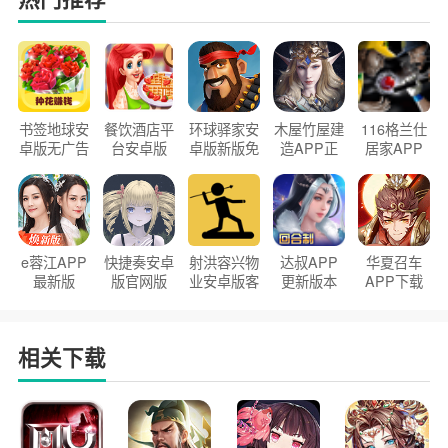
书签地球安
餐饮酒店平
环球驿家安
木屋竹屋建
116格兰仕
卓版无广告
台安卓版
卓版新版免
造APP正
居家APP
官方正版
2026版
费下载
版2026
手机版
e蓉江APP
快捷奏安卓
射洪容兴物
达叔APP
华夏召车
最新版
版官网版
业安卓版客
更新版本
APP下载
户端
2026
安装2026
相关下载