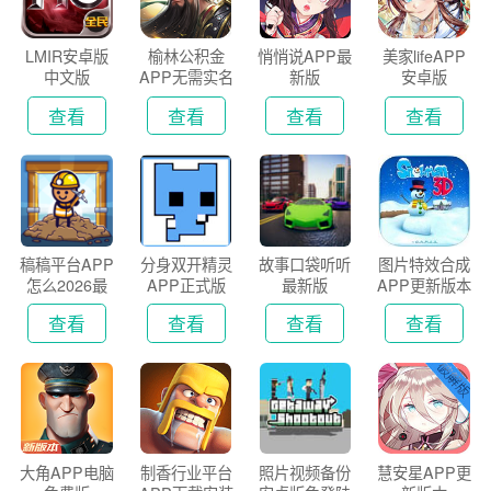
LMIR安卓版
榆林公积金
悄悄说APP最
美家lifeAPP
中文版
APP无需实名
新版
安卓版
认证版
查看
查看
查看
查看
稿稿平台APP
分身双开精灵
故事口袋听听
图片特效合成
怎么2026最
APP正式版
最新版
APP更新版本
新版
2026
查看
查看
查看
查看
大角APP电脑
制香行业平台
照片视频备份
慧安星APP更