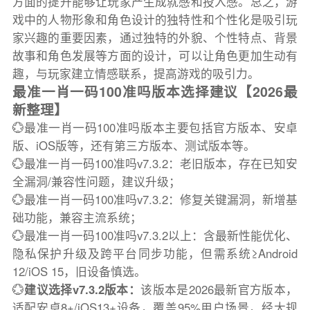
方面的提升能够让玩家产生成就感和投入感。总之，游
戏中的人物形象和角色设计的独特性和个性化是吸引玩
家兴趣的重要因素，通过独特的外貌、个性特点、背景
故事和角色发展等方面的设计，可以让角色更加生动有
趣，与玩家建立情感联系，提高游戏的吸引力。
最准一肖一码100准吗版本选择建议【2026最
新整理】
💮最准一肖一码100准吗版本主要包括官方版本、安卓
版、iOS版等，还有第三方版本、测试版本等。
💮最准一肖一码100准吗v7.3.2：老旧版本，存在已知安
全漏洞/兼容性问题，建议升级；
💮最准一肖一码100准吗v7.3.2：修复关键漏洞，新增基
础功能，兼容主流系统；
💮最准一肖一码100准吗v7.3.2以上：含最新性能优化、
隐私保护升级及跨平台同步功能，但需系统≥Android
12/iOS 15，旧设备慎选。
💮
建议选择v7.3.2版本：
该版本是2026最新官方版本，
适配安卓8+/iOS13+设备，覆盖95%用户场景，经大规