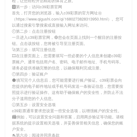
程，让您轻松开启精彩的体育之旅。
🅾第一步：访问c39彩票官网
首先，打开您的浏览器，输入
c39彩票
的官方网址㊗
（https://www.qigushi.com/qi/1680273828313950.html）。您可
以通过搜索引擎搜索或直接输入网址来访问。
🕗第二步：点击注册按钮
一旦进入
c39彩票
官网，🔴您会在页面上找到一个醒目的注册按
钮。点击该按钮，您将被引导至注册页面。
🚀第三步：填写注册信息
🎞在注册页面上，您需要填写一些必要的个人信息来创建
c39彩
票
账户。通常包括用户名、密码、电子邮件地址、手机号码等。
请务必提供准确完整的信息，以确保顺利完成注册。
🕖第四步：验证账户
🌑填写完个人信息后，您可能需要进行账户验证。
c39彩票
会向
您提供的电子邮件地址或手机号码发送一条验证信息，您需要按
照提示进行验证操作。这有助于确保账户的安全性，并防止不法
分子滥用您的个人信息。
🕧第五步：设置安全选项
c39彩票
通常要求您设置一些安全选项，以增强账户的安全性。
🏙例如，可以设置安全问题和答案，启用两步验证等功能。请根
据系统的提示设置相关选项，并妥善保管相关信息，确保您的账
户安全。
🐬第六步：阅读并同意条款