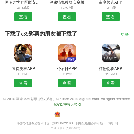
网临无忧社区版安卓版
健康猫私教版安卓版
由度邻选APP
27.82MB
10.93MB
7.94MB
查看
查看
查看
下载了c39彩票的朋友都下载了
更多
宜春洗衣APP
今石阡APP
精创物联APP
20.2MB
82.2MB
72.97MB
查看
查看
查看
© 2010 至今 c39彩票 版权所有。© Since 2010 qigushi.com. All rights reserved.
版权保护投诉指引
・
增值电信业务经营许可证：京B2-201797163
网络出版服务许可证：（署）网
出证（京）字第2799号