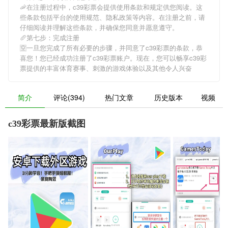
🦐在注册过程中，
c39彩票
会提供使用条款和规定供您阅读。这
些条款包括平台的使用规范、隐私政策等内容。在注册之前，请
仔细阅读并理解这些条款，并确保您同意并愿意遵守。
🥖第七步：完成注册
🈳一旦您完成了所有必要的步骤，并同意了
c39彩票
的条款，恭
喜您！您已经成功注册了c39彩票账户。现在，您可以畅享
c39彩
票
提供的丰富体育赛事、刺激的游戏体验以及其他令人兴奋
简介
评论(394)
热门文章
历史版本
视频
c39彩票最新版截图