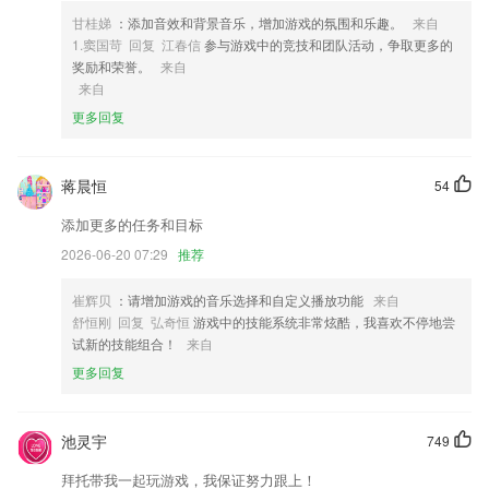
解。
甘桂娣
：添加音效和背景音乐，增加游戏的氛围和乐趣。
来自
4,导出为HTML、RTF、CSV，创造有吸引力的概述您的音乐库与自定义
1.窦国苛 回复 江春信
参与游戏中的竞技和团队活动，争取更多的
模板。
奖励和荣誉。
来自
来自
5,可免费领取中英文双语绘本；
更多回复
6,全程课程随便听，名师2265课程全部免费
c39彩票软件优势
蒋晨恒
54
1.对于您学习的帮助很大，让您快速提升自己。
添加更多的任务和目标
2.宝宝巴士(BabyBus),专注启蒙，而不仅仅是教育。
2026-06-20 07:29
推荐
3.注重服务：大立教育从教学、教务、学员服务提供优质的一条龙服务，
小班授课，实行班主任制管理，以学员为中心，从考前、考中、考后提供
崔辉贝
：请增加游戏的音乐选择和自定义播放功能
来自
全方位个性化整体解决方案。加入大立，让您感受到宾至如归般的最便
舒恒刚 回复 弘奇恒
游戏中的技能系统非常炫酷，我喜欢不停地尝
捷、最专业、最贴心的服务。
试新的技能组合！
来自
4.关键词：儿童，儿童教育游戏，儿童小游戏大全，儿童游戏，儿童游戏
更多回复
大全，儿童学习游戏，儿童益智游戏，儿童拖拖乐游戏，儿童拼图，儿童
故事，幼儿启蒙，幼儿学习游戏，早教宝典，早教故事
池灵宇
749
5.上一节课付一节课，低至1美元起，告别长期捆绑消费，真正拥有选择
学习方式的自由。你可以跟着一个老师学习，也可以同时拥有数个不同专
拜托带我一起玩游戏，我保证努力跟上！
长的老师，根据自己的需求和节奏，提升外语水平。