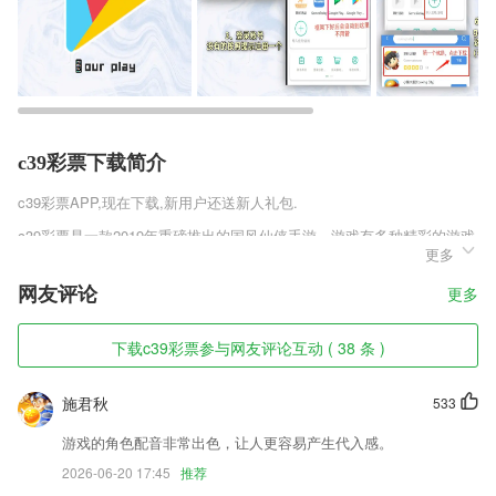
c39彩票下载简介
c39彩票
APP,现在下载,新用户还送新人礼包.
c39彩票是一款2019年重磅推出的国风仙侠手游，游戏有多种精彩的游戏
更多
副本，玩家可以尽情的享受战斗的乐趣，感受跨速飞升上神的快感，更有
霸气的坐骑陪你一起闯荡，屠魔传奇官方安卓版v1.36.1将会打破传统仙
网友评论
更多
侠的束缚，为你开创全新的动作战斗，让你在仙境里体会到不一样的快
感，喜欢的玩家可以来趣趣手游网下载。
下载c39彩票参与网友评论互动 ( 38 条 )
c39彩票软件特色
1,代表未来城市自行车的发展趋势，便民自行车同样使城市更美好，公共
施君秋
533
自行车无需能源，最绿色的交通方式之一！
游戏的角色配音非常出色，让人更容易产生代入感。
2,区分好友的语音,免费转换成mp3。多条语音合并。告别付费。
2026-06-20 17:45
推荐
3,实时了解不同服务的特色，让你针对最全的管理服务也可以更精准了