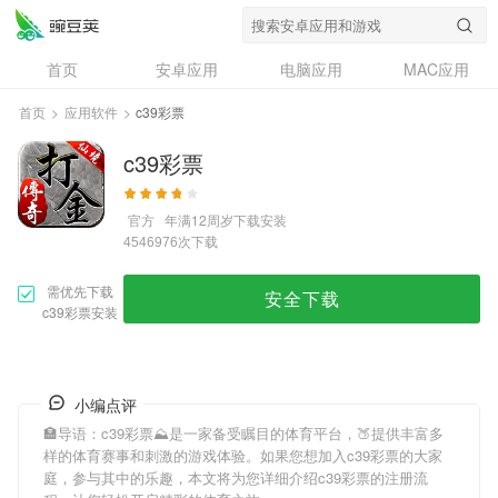
首页
安卓应用
电脑应用
MAC应用
资讯
专题
设计奖
创意应用
首页
>
应用软件
>
c39彩票
问答
c39彩票
官方
年满12周岁
下载安装
次下载
4546976
需优先下载
安全下载
c39彩票安装
小编点评
🏣导语：
c39彩票
⛰是一家备受瞩目的体育平台，🍑提供丰富多
样的体育赛事和刺激的游戏体验。如果您想加入
c39彩票
的大家
庭，参与其中的乐趣，本文将为您详细介绍
c39彩票
的注册流