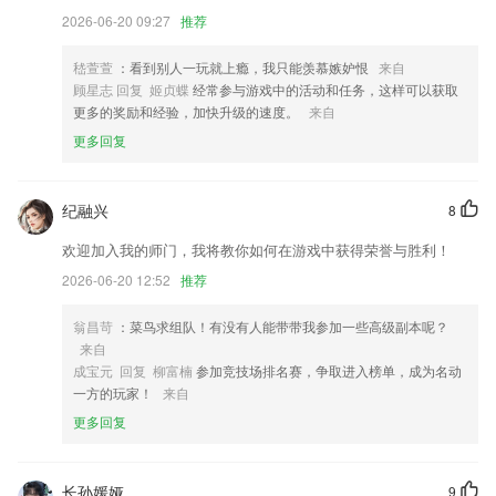
2026-06-20 09:27
推荐
6.无纸化机考题库，在家也能模拟考轻松掌握机考系统，百套题库随时
c39彩票更新了什么?
嵇萱萱
：看到别人一玩就上瘾，我只能羡慕嫉妒恨
来自
顾星志 回复 姬贞蝶
经常参与游戏中的活动和任务，这样可以获取
支付优化.
更多的奖励和经验，加快升级的速度。
来自
界面优化，服务全面升级
更多回复
待办列表项目列表序号列表支持折叠
以上就是mile米乐m6官网的介绍，如果您喜欢这款软件，您可以到应用
纪融兴
8
商店进行打分评论，说出您的使用经历，以帮助我们更好的对产品进行优
化修改。
欢迎加入我的师门，我将教你如何在游戏中获得荣誉与胜利！
2026-06-20 12:52
推荐
修复前一个版本的一个bug。
新增互动课堂手机查看答题过程功能；
翁昌苛
：菜鸟求组队！有没有人能带带我参加一些高级副本呢？
联系我们
来自
以上就是c39彩票的介绍，如果您喜欢这款软件，您可以到应用商店进行
成宝元 回复 柳富楠
参加竞技场排名赛，争取进入榜单，成为名动
打分评论，说出您的使用经历，以帮助我们更好的对产品进行优化修改。
一方的玩家！
来自
更多回复
长孙媛娅
9