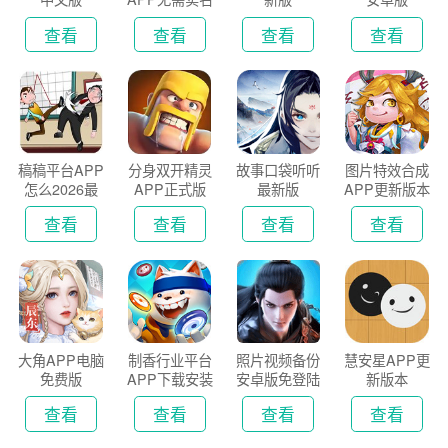
认证版
查看
查看
查看
查看
稿稿平台APP
分身双开精灵
故事口袋听听
图片特效合成
怎么2026最
APP正式版
最新版
APP更新版本
新版
2026
查看
查看
查看
查看
大角APP电脑
制香行业平台
照片视频备份
慧安星APP更
免费版
APP下载安装
安卓版免登陆
新版本
2026
版
查看
查看
查看
查看