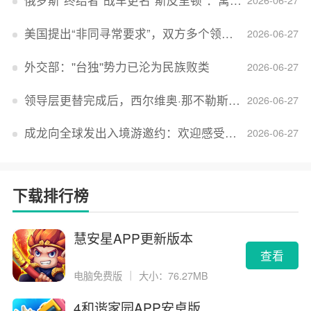
俄罗斯“终结者”战车更名“斯皮里顿”：寓意强大可靠，彰显俄精神力量
2026-06-27
美国提出“非同寻常要求”，双方多个领域分歧依旧，印美贸易谈判进入“关键阶段”
2026-06-27
外交部：''台独''势力已沦为民族败类
2026-06-27
领导层更替完成后，西尔维奥·那不勒斯出任Lucid首席执行官
2026-06-27
成龙向全球发出入境游邀约：欢迎感受无滤镜的真实中国
2026-06-27
下载排行榜
慧安星APP更新版本
查看
电脑免费版
｜
大小：76.27MB
4和谐家园APP安卓版