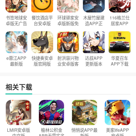
书签地球安
餐饮酒店平
环球驿家安
木屋竹屋建
116格兰仕
卓版无广告
台安卓版
卓版新版免
造APP正
居家APP
官方正版
2026版
费下载
版2026
手机版
e蓉江APP
快捷奏安卓
射洪容兴物
达叔APP
华夏召车
最新版
版官网版
业安卓版客
更新版本
APP下载
户端
2026
安装2026
相关下载
LMIR安卓版
榆林公积金
悄悄说APP最
美家lifeAPP
中文版
APP无需实名
新版
安卓版