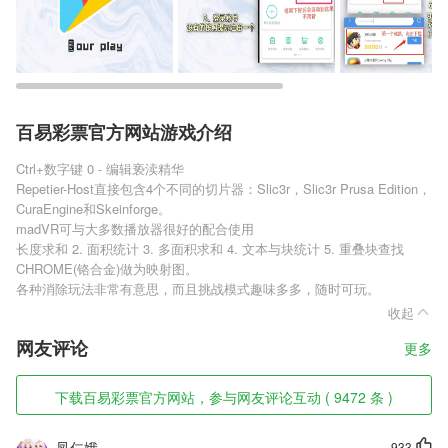
百易彩票官方网站游戏介绍
Ctrl+数字键 0 - 编辑亵渎精华
Repetier-Host直接包含4个不同的切片器：Slic3r，Slic3r Prusa Edition，
CuraEngine和Skeinforge。
madVR可与大多数播放器很好的配合使用
长度求和 2. 面积统计 3. 多面积求和 4. 文本与块统计 5. 重叠块查找
CHROME(铬合金)做为映射图。
各种消除玩法非常有意思，而且挑战模式趣味多多，随时可玩。
收起
网友评论
更多
下载百易彩票官方网站，参与网友评论互动 ( 9472 条 )
凤仁娥
933