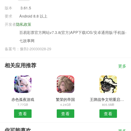
版本
3.61.5
要求
Android 8.8 以上
开发者
隐私政策
百易彩票官方网站v7.3.8(官方)APP下载IOS/安卓通用版/手机版-
七故事网
备案号：豫B2-20030028-29
相关应用推荐
更多
赤色孤夜游戏
繁荣的帝国
王牌战争文明重启新纪元
7.77GB
4.24GB
805.5MB
查看
查看
查看
你可能喜欢