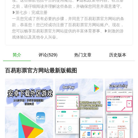
之前，请仔细阅读并理解这些条款，并确保您同意并愿意遵守。
❥第七步：完成注册
一旦您完成了所有必要的步骤，并同意了百易彩票官方网站的条
款，恭喜您！您已经成功注册了百易彩票官方网站账户。现在，
您可以畅享百易彩票官方网站提供的丰富体育赛事、❥刺激的游
戏体验以及其他令人兴奋。
简介
评论(529)
热门文章
历史版本
百易彩票官方网站最新版截图