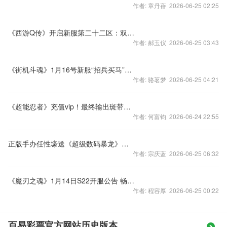
作者: 章丹蓓 2026-06-25 02:25
《西游Q传》开启新服第二十二区：双宿双栖
作者: 郝玉仪 2026-06-25 03:43
《街机斗魂》1月16号新服“招兵买马”开启
作者: 骆茗梦 2026-06-25 04:21
《超能忍者》充值vip！最终输出斑带回家！
作者: 何富钧 2026-06-24 22:55
正版手办任性壕送《超级数码暴龙》今日多渠道首发
作者: 宗庆蓝 2026-06-25 06:32
《魔刃之魂》1月14日S22开服公告 畅享新服礼包
作者: 程容厚 2026-06-25 00:22
百易彩票官方网站历史版本