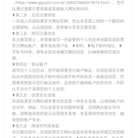
（https://www.qigushi.com/qi/1680273895315674.html）。您可
以通过搜索引擎搜索或直接输入网址来访问。
❥第二步：点击注册按钮
一旦进入百易彩票官方网站官网，您会在页面上找到一个醒目的
注册按钮。点击该按钮，您将被引导至注册页面。
❥第三步：填写注册信息
在注册页面上，您需要填写一些必要的个人信息来创建百易彩票
官方网站账户。通常包括用户名、❥密码、❥电子邮件地址、❥
手机号码等。请务必提供准确完整的信息，以确保顺利完成注
册。
❥第四步：验证账户
填写完个人信息后，您可能需要进行账户验证。百易彩票官方网
站会向您提供的电子邮件地址或手机号码发送一条验证信息，您
需要按照提示进行验证操作。这有助于确保账户的安全性，并防
止不法分子滥用您的个人信息。
❥第五步：设置安全选项
百易彩票官方网站通常要求您设置一些安全选项，以增强账户的
安全性。例如，可以设置安全问题和答案，启用两步验证等功
能。请根据系统的提示设置相关选项，并妥善保管相关信息，确
保您的账户安全。
❥第六步：阅读并同意条款
在注册过程中，百易彩票官方网站会提供使用条款和规定供您阅
读。这些条款包括平台的使用规范、❥隐私政策等内容。在注册