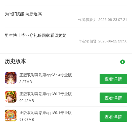
为“链”赋能 向新逐高
作者:窦香力 2026-06-23 07:21
男生博士毕业穿礼服回家看望奶奶
作者:项伯贤 2026-06-22 23:56
历史版本
正版双彩网彩票appV7.4专业版
查看详情
3.27MB
正版双彩网彩票appV0.7专业版
查看详情
90.42MB
正版双彩网彩票appV9.1专业版
查看详情
98.67MB