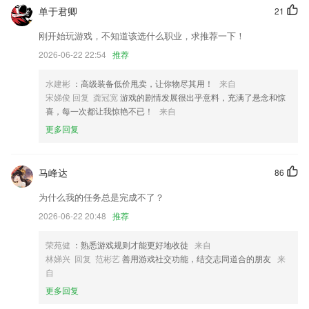
习！
单于君卿
21
正版双彩网彩票app更新了什么?
刚开始玩游戏，不知道该选什么职业，求推荐一下！
增加商家试用体验功能;
2026-06-22 22:54
推荐
国内卓越语音合成技术，磁性帅哥，英语老师，傲娇小姨等高品质声音，
水建彬
：高级装备低价甩卖，让你物尽其用！
来自
任你挑选
宋娣俊 回复 龚冠宽
游戏的剧情发展很出乎意料，充满了悬念和惊
1登机口升舱有更多座位可供选择
喜，每一次都让我惊艳不已！
来自
修复部分机型分享失效问题；
更多回复
手机隐私政策
支持扫描开单。
马峰达
86
联系我们
为什么我的任务总是完成不了？
以上就是正版双彩网彩票app的介绍，如果您喜欢这款软件，您可以到应
2026-06-22 20:48
推荐
用商店进行打分评论，说出您的使用经历，以帮助我们更好的对产品进行
优化修改。
荣苑健
：熟悉游戏规则才能更好地收徒
来自
林娣兴 回复 范彬艺
善用游戏社交功能，结交志同道合的朋友
来
自
更多回复