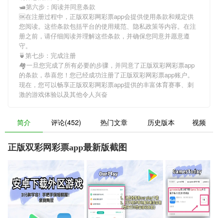
🛥第六步：阅读并同意条款
🆗在注册过程中，
正版双彩网彩票app
会提供使用条款和规定供
您阅读。这些条款包括平台的使用规范、隐私政策等内容。在注
册之前，请仔细阅读并理解这些条款，并确保您同意并愿意遵
守。
🍵第七步：完成注册
🏘一旦您完成了所有必要的步骤，并同意了
正版双彩网彩票app
的条款，恭喜您！您已经成功注册了正版双彩网彩票app账户。
现在，您可以畅享
正版双彩网彩票app
提供的丰富体育赛事、刺
激的游戏体验以及其他令人兴奋
简介
评论(452)
热门文章
历史版本
视频
正版双彩网彩票app最新版截图