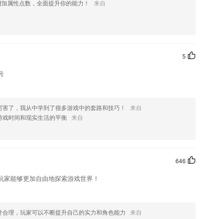
增加属性点数，全面提升你的能力！
来自
、归纳思维、算法思维、评估思维在内的五大计算思维能力。
5
奏和旋律，更加贴合每个使用者的练习期望。
号
识、思维导图和教材答案；
路
，将手放到合适的位置。
厉害了，我从中学到了很多游戏中的套路和技巧！
来自
游戏时间和现实生活的平衡
来自
顺利的入职
646
务
玩家能够更加自由地探索游戏世界！
”模块实现涉税事项办理发票代开发票验旧发票申领一键零申报办税进度
计合理，玩家可以不断提升自己的实力和角色能力
来自