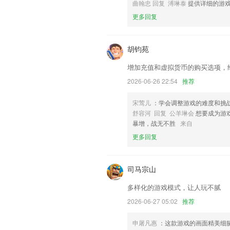
新增手写找字功能
曲翰忠 回复 溥琳泰
提供详细的游
更多回复
优化验车单相关模块
联系我们
以上就是信游游戏平台的介绍，如果您喜
胡钧苑
帮助我们更好的对产品进行优化修改。
增加充值和虚拟货币的购买选项，
2026-06-26 22:54
推荐
宋莺儿
：学会调整游戏的难度和挑
舒容河 回复 公羊琳会
想要成为游戏
暴增，战无不胜
来自
更多回复
司马宗山
多样化的游戏模式，让人玩不腻
2026-06-27 05:02
推荐
申屠凡惠
：这款游戏的画面精美细