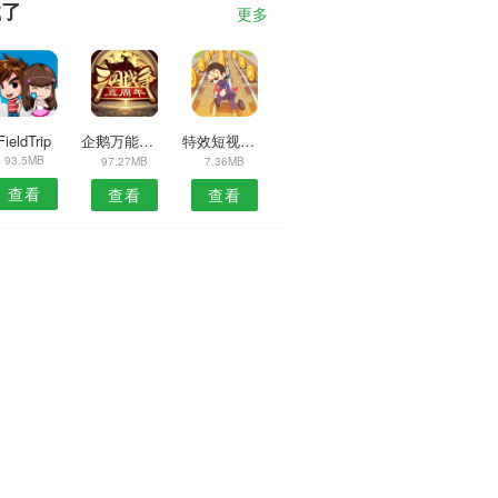
载了
更多
FieldTrip
企鹅万能遥控器安卓版
特效短视频安卓版
93.5MB
97.27MB
7.36MB
查看
查看
查看