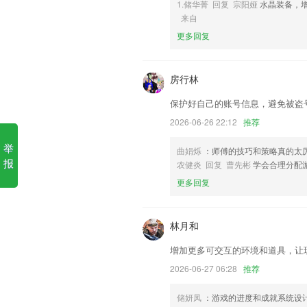
1.储华菁 回复 宗阳娅
水晶装备，
来自
6,国内知名儿童故事亲子音频品牌；
更多回复
信游游戏平台软件优势
1.帮孩子从小培养抽象思维、分解思维
房行林
2.可根据自身的需求自定义各种调式、节
保护好自己的账号信息，避免被盗
3.包括课文基础知识、电子课本、常考知
2026-06-26 22:12
推荐
4.——软件内用户可以学习大师的行棋思
举
5.简单说来，钢琴的学习内容有认识键盘
曲娟烁
：师傅的技巧和策略真的太
报
农健炎 回复 曹先彬
学会合理分配
6.解决各种上岗问题，助力每个员工能够
更多回复
信游游戏平台更新了什么?
可调节闪光频率
林月和
伙伴营销支持向下游伙伴企业发送推广任
增加更多可交互的环境和道具，让
已注册的用户通过绑定税号后可在“办税
预约办税等业务办理；
2026-06-27 06:28
推荐
给图片配置文字
储妍凤
：游戏的进度和成就系统设