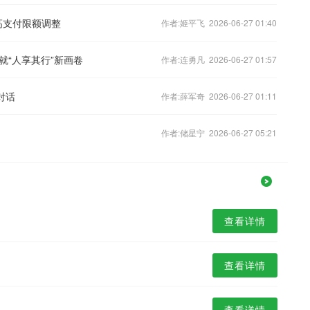
高支付限额调整
作者:姬平飞 2026-06-27 01:40
“人享其行”新画卷
作者:连勇凡 2026-06-27 01:57
对话
作者:薛军奇 2026-06-27 01:11
作者:储星宁 2026-06-27 05:21
查看详情
查看详情
查看详情