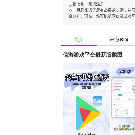
🛷第七步：完成注册
🧂一旦您完成了所有必要的步骤，并
台账户。现在，您可以畅享
信游游戏
简介
评论(935)
信游游戏平台最新版截图