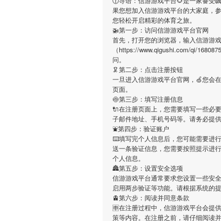
🕜导语：
信游游戏平台
🌻是一家备受
果您想加入
信游游戏平台
的大家庭，
您轻松开启精彩的体育之旅。
🚁第一步：访问信游游戏平台官网
首先，打开您的浏览器，输入
信游游
（https://www.qigushi.com/q
问。
🦑第二步：点击注册按钮
一旦进入
信游游戏平台
官网，🍏您会
页面。
🍥第三步：填写注册信息
🔌在注册页面上，您需要填写一些必
子邮件地址、手机号码等。请务必提
⛲第四步：验证账户
⌨️填写完个人信息后，您可能需要进
送一条验证信息，您需要按照提示进
个人信息。
🏯第五步：设置安全选项
信游游戏平台
通常要求您设置一些安全
启用两步验证等功能。请根据系统的
🚊第六步：阅读并同意条款
🈸在注册过程中，
信游游戏平台
会提
策等内容。在注册之前，请仔细阅读