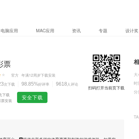
电脑应用
MAC应用
资讯
专题
设计奖
8彩票
大
官方
年满12周岁
下载安装
时
23
次下载
98.85%
好评率
9618
人评论
扫码打开当前页下载
分
先下载
安全下载
8彩票安装
T