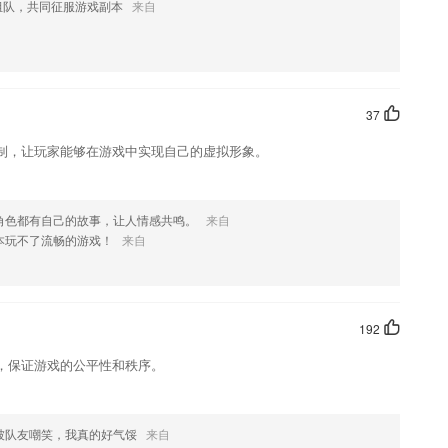
组队，共同征服游戏副本
来自
可以根据自己的喜好在这里自由的选择;
在线创建、编辑课程内容
程更加全面
37
量
制，让玩家能够在游戏中实现自己的虚拟形象。
习，帮助更多的人来摆脱亚健康
语、影视英语等丰富资源。
角色都有自己的故事，让人情感共鸣。
来自
本玩不了流畅的游戏！
来自
192
，保证游戏的公平性和秩序。
被队友嘲笑，我真的好气馁
来自