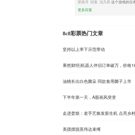
荣真丹 回复 倪凡翠
这个游戏的任
更多回复
8c8彩票热门文章
坚持以上率下示范带动
果然财经|机器人伴侣订单破万，价格16.
油桃长出白色菌朵 同款食用菌子上市
下半年第一天，A股画风突变
走进娄烦：老手艺焕发新生机 点亮乡
美团摆脱英伟达束缚