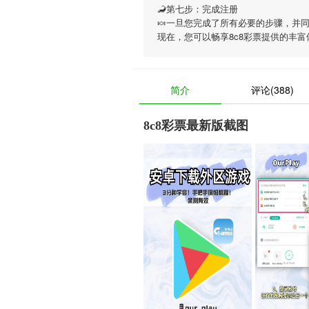
🦂第七步：完成注册
🍬一旦您完成了所有必要的步骤，并
现在，您可以畅享
8c8彩票
提供的丰富
简介
评论(388)
8c8彩票最新版截图