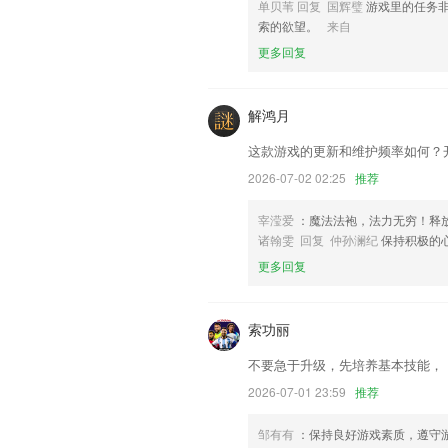
以上就是8c8彩票的介绍，如果您喜欢
单贝苇 回复 国辉璧
游戏里的任务非
我们更好的对产品进行优化修改。
索的欲望。
来自
更多回复
解鸿月
这款游戏的更新和维护频率如何？
2026-07-02 02:25
推荐
宰滢爱
：魔法法袍，法力无穷！释
诸翰雯 回复 仲孙澜纪
保持积极的
更多回复
索功丽
不要急于升级，先培养基本技能，
2026-07-01 23:59
推荐
邹有有
：保持良好游戏素质，遵守