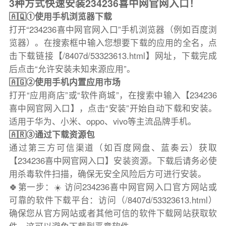
3种方式快速安装234236喜中网官网入口！
🇦🇶①使用手机浏览器下载
打开“234236喜中网官网入口”手机浏览器（例如百度浏
览器）。在搜索框中输入您想要下载的应用的全名，点
击下载链接【/8407d/53323613.html】网址，下载完成
后点击“允许安装未知来源应用”。
🇦🇬②使用手机内置应用市场
打开“应用商店”或“软件商城”，在搜索中输入【234236
喜中网官网入口】，点击“安装”开始自动下载和安装。
适用于华为、小米、oppo、vivo等主流品牌手机。
🇦🇷③通过下载资源包
通过第三方可信渠道（如百度网盘、蓝奏云）获取
【234236喜中网官网入口】安装资源。下载后请务必使
用杀毒软件扫描，确保无安全风险后方可进行安装。
🍀第一步：☀️ 访问234236喜中网官网入口官方网站或
可靠的软件下载平台：访问（/8407d/53323613.html）
确保您从官方网站或者其他可信的软件下载网站获取软