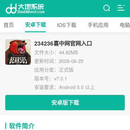
首页
安卓下载
IOS下载
手机应用
电脑
234236喜中网官网入口
文件大小：44.82MB
更新时间：2026-06-25
应用分类：正式版
版本号：v7.0.1
安装要求：Android 5.0 以上
安卓版下载
软件简介