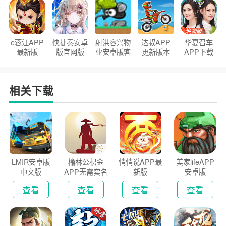
e蓉江APP
快捷奏安卓
射洪容兴物
达叔APP
华夏召车
最新版
版官网版
业安卓版客
更新版本
APP下载
户端
2026
安装2026
相关下载
LMIR安卓版
榆林公积金
悄悄说APP最
美家lifeAPP
中文版
APP无需实名
新版
安卓版
认证版
查看
查看
查看
查看