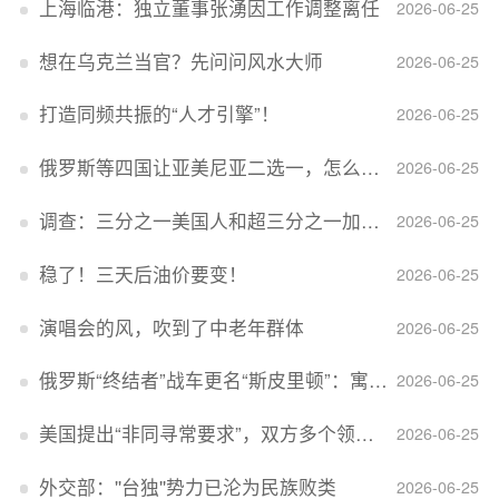
上海临港：独立董事张湧因工作调整离任
2026-06-25
想在乌克兰当官？先问问风水大师
2026-06-25
打造同频共振的“人才引擎”！
2026-06-25
俄罗斯等四国让亚美尼亚二选一，怎么回事？
2026-06-25
调查：三分之一美国人和超三分之一加拿大人感到经济压力
2026-06-25
稳了！三天后油价要变！
2026-06-25
演唱会的风，吹到了中老年群体
2026-06-25
俄罗斯“终结者”战车更名“斯皮里顿”：寓意强大可靠，彰显俄精神力量
2026-06-25
美国提出“非同寻常要求”，双方多个领域分歧依旧，印美贸易谈判进入“关键阶段”
2026-06-25
外交部：''台独''势力已沦为民族败类
2026-06-25