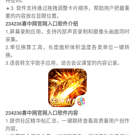
特征码。
🔸3. 软件支持通过拖拽调整卡片顺序，帮助用户把最重
要的内容放在显眼位置。
234236喜中网官网入口软件介绍
1.屏幕录制应用，支持内部声音录制和摄像头画面同时
采集。
2.单位换算工具，长度面积体积温度各类单位一键转
换。
3.语音转文字助手应用，适合会议课堂的内容记录。
234236喜中网官网入口软件内容
1.提供社区精华帖汇总，一键跳转查看高质量用户创作
内容。