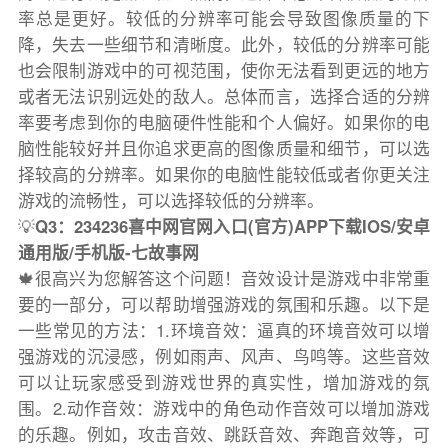
率总是更好。较低的分辨率可能会导致图像质量的下
降，失去一些细节和清晰度。此外，较低的分辨率可能
也会限制游戏中的可视范围，使你无法看到更远的地方
或者无法识别远处的敌人。总体而言，选择合适的分辨
率要考虑到你的电脑硬件性能和个人偏好。如果你的电
脑性能较好并且你追求更高的图像质量和细节，可以选
择较高的分辨率。如果你的电脑性能较低或者你更关注
游戏的流畅性，可以选择较低的分辨率。
💡
Q3：234236喜中网官网入口(官方)APP下载IOS/安卓
通用版/手机版-七故事网
🍁很高兴为您解答这个问题！音效设计是游戏中非常重
要的一部分，可以帮助增强游戏的氛围和乐趣。以下是
一些常见的方法：1.环境音效：逼真的环境音效可以增
强游戏的沉浸感，例如雨声、风声、鸟鸣等。这些音效
可以让玩家感受到游戏世界的真实性，增加游戏的氛
围。2.动作音效：游戏中的角色动作音效可以增加游戏
的乐趣。例如，攻击音效、跳跃音效、奔跑音效等，可