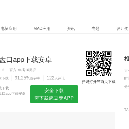
安卓
电脑应用
MAC应用
资讯
专题
设计奖
盘口app下载安卓
官方
年满16周岁
大
次下载
91.25%
好评率
122
人评论
时
扫码打开当前页下载
分
先下载
安全下载
盘口app下载安卓
需下载豌豆荚APP
T