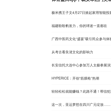
极米携王子文4月27日掀起家用智能投
福建盼盼豹发力，你的球迷一直都在
广西中医药文化“盛宴”吸引民众参与体
从考古看良渚文化的影响力
长安信托大连中心参加万人太极拳展演
HYPERICE：开创“筋膜枪”热潮
轻轻松松就能赚钱？此路不通！帮信犯
这一次，亚运梦想在四川广元绽放……