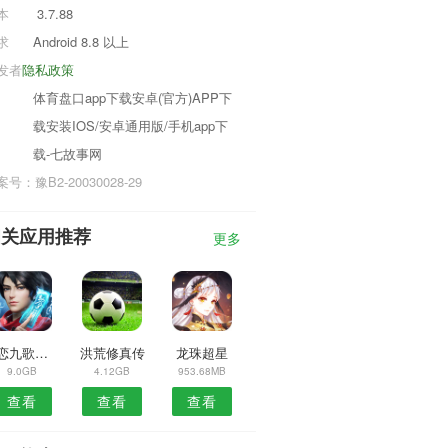
本
3.7.88
求
Android 8.8 以上
发者
隐私政策
体育盘口app下载安卓(官方)APP下
载安装IOS/安卓通用版/手机app下
载-七故事网
号：豫B2-20030028-29
相关应用推荐
更多
仙恋九歌情缘版
洪荒修真传
龙珠超星
9.0GB
4.12GB
953.68MB
查看
查看
查看