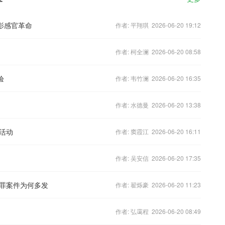
影感官革命
作者: 平翔琪 2026-06-20 19:12
作者: 柯全澜 2026-06-20 08:58
验
作者: 韦竹澜 2026-06-20 16:35
作者: 水德曼 2026-06-20 13:38
活动
作者: 窦霞江 2026-06-20 16:11
作者: 吴安信 2026-06-20 17:35
罪案件为何多发
作者: 翟烁豪 2026-06-20 11:23
作者: 弘霭程 2026-06-20 08:49