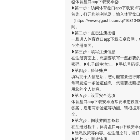
🥝体育盘口app下载安卓🥝
❥第一步：访问体育盘口app下载安卓
首先，打开您的浏览器，输入体育盘口
（https://www.qigushi.com/q
问。
❥第二步：点击注册按钮
一旦进入体育盘口app下载安卓官网
至注册页面。
❥第三步：填写注册信息
在注册页面上，您需要填写一些必要的
密码、❥电子邮件地址、❥手机号码等
❥第四步：验证账户
填写完个人信息后，您可能需要进行账
号码发送一条验证信息，您需要按照
用您的个人信息。
❥第五步：设置安全选项
体育盘口app下载安卓通常要求您设
答案，启用两步验证等功能。请根据
全。
❥第六步：阅读并同意条款
在注册过程中，体育盘口app下载安
❥隐私政策等内容。在注册之前，请
❥第七步：完成注册