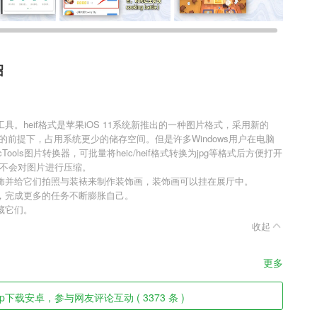
绍
转换工具。heif格式是苹果iOS 11系统新推出的一种图片格式，采用新的
的前提下，占用系统更少的储存空间。但是许多Windows用户在电脑
Tools图片转换器，可批量将heic/heif格式转换为jpg等格式后方便打开
程中不会对图片进行压缩。
饰并给它们拍照与装裱来制作装饰画，装饰画可以挂在展厅中。
，完成更多的任务不断膨胀自己。
藏它们。
收起
更多
下载安卓，参与网友评论互动 ( 3373 条 )