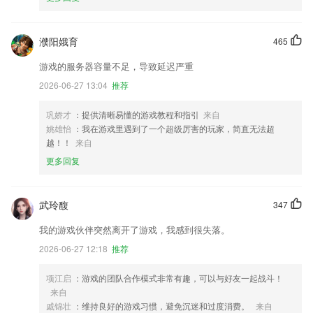
濮阳娥育
465
游戏的服务器容量不足，导致延迟严重
2026-06-27 13:04
推荐
巩娇才
：提供清晰易懂的游戏教程和指引
来自
姚雄怡
：我在游戏里遇到了一个超级厉害的玩家，简直无法超
越！！
来自
更多回复
武玲馥
347
我的游戏伙伴突然离开了游戏，我感到很失落。
2026-06-27 12:18
推荐
项江启
：游戏的团队合作模式非常有趣，可以与好友一起战斗！
来自
戚锦壮
：维持良好的游戏习惯，避免沉迷和过度消费。
来自