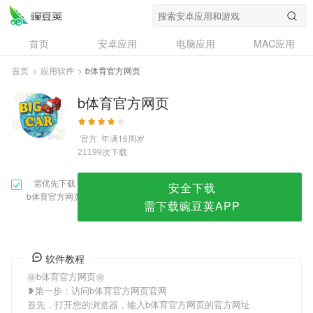
b体育官方网页
首页
安卓应用
电脑应用
MAC应用
资讯
专题
设计奖
创意应用
首页
>
应用软件
>
b体育官方网页
问答
b体育官方网页
官方
年满16周岁
次下载
21199
需优先下载
安全下载
b体育官方网页
需下载豌豆荚APP
软件教程
㊙b体育官方网页㊙
❥第一步：访问b体育官方网页官网
首先，打开您的浏览器，输入b体育官方网页的官方网址