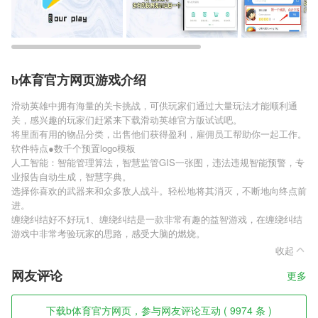
b体育官方网页游戏介绍
滑动英雄中拥有海量的关卡挑战，可供玩家们通过大量玩法才能顺利通
关，感兴趣的玩家们赶紧来下载滑动英雄官方版试试吧。
将里面有用的物品分类，出售他们获得盈利，雇佣员工帮助你一起工作。
软件特点●数千个预置logo模板
人工智能：智能管理算法，智慧监管GIS一张图，违法违规智能预警，专
业报告自动生成，智慧字典。
选择你喜欢的武器来和众多敌人战斗。轻松地将其消灭，不断地向终点前
进。
缠绕纠结好不好玩1、缠绕纠结是一款非常有趣的益智游戏，在缠绕纠结
游戏中非常考验玩家的思路，感受大脑的燃烧。
收起
网友评论
更多
下载b体育官方网页，参与网友评论互动 ( 9974 条 )