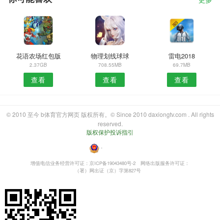
更多
花语农场红包版
物理划线球球
雷电2018
2.37GB
708.55MB
69.7MB
查看
查看
查看
© 2010 至今 b体育官方网页 版权所有。© Since 2010 daxiongtv.com . All rights
reserved.
版权保护投诉指引
・
增值电信业务经营许可证：京ICP备19043480号-2
网络出版服务许可证：
（署）网出证（京）字第827号